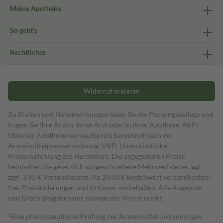
Meine Apotheke
So geht's
Rechtliches
Widerruf erklären
Zu Risiken und Nebenwirkungen lesen Sie die Packungsbeilage und
fragen Sie Ihre Ärztin, Ihren Arzt oder in Ihrer Apotheke. AVP:
Üblicher Apothekenverkaufspreis berechnet nach der
Arzneimittelpreisverordnung. UVP: Unverbindliche
Preisempfehlung des Herstellers. Die angegebenen Preise
beinhalten die gesetzlich vorgeschriebene Mehrwertsteuer, ggf.
zzgl. 3,95 € Versandkosten. Ab 29,00 € Bestell­wert versand­kosten­
frei. Preisänderungen und Irrtümer vorbehalten. Alle Angebote
und Gratis-Beigaben nur solange der Vorrat reicht.
1
Eine pharmazeutische Prüfung der Arzneimittel und sonstigen