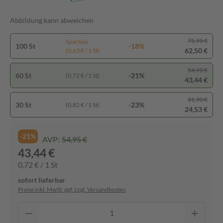
Abbildung kann abweichen
75,95 €
Spartipp
100 St
-18%
62,50 €
(0,63 € / 1 St)
54,95 €
60 St
-21%
(0,72 € / 1 St)
43,44 €
31,90 €
30 St
-23%
(0,82 € / 1 St)
24,53 €
-21%
AVP:
54,95 €
43,44 €
0,72 € / 1 St
sofort lieferbar
Preise inkl. MwSt. ggf. zzgl. Versandkosten