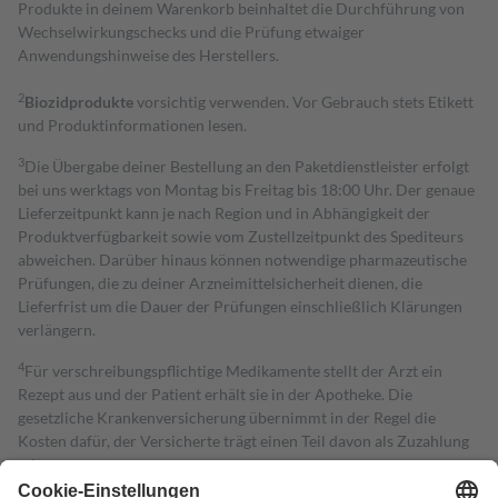
Produkte in deinem Warenkorb beinhaltet die Durchführung von
Wechselwirkungschecks und die Prüfung etwaiger
Anwendungshinweise des Herstellers.
2
Biozidprodukte
vorsichtig verwenden. Vor Gebrauch stets Etikett
und Produktinformationen lesen.
3
Die Übergabe deiner Bestellung an den Paketdienstleister erfolgt
bei uns werktags von Montag bis Freitag bis 18:00 Uhr. Der genaue
Lieferzeitpunkt kann je nach Region und in Abhängigkeit der
Produktverfügbarkeit sowie vom Zustellzeitpunkt des Spediteurs
abweichen. Darüber hinaus können notwendige pharmazeutische
Prüfungen, die zu deiner Arzneimittelsicherheit dienen, die
Lieferfrist um die Dauer der Prüfungen einschließlich Klärungen
verlängern.
4
Für verschreibungspflichtige Medikamente stellt der Arzt ein
Rezept aus und der Patient erhält sie in der Apotheke. Die
gesetzliche Krankenversicherung übernimmt in der Regel die
Kosten dafür, der Versicherte trägt einen Teil davon als Zuzahlung
mit.
Grundsätzlich leisten Mitglieder Zuzahlungen in Höhe von zehn