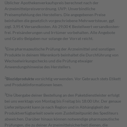
Üblicher Apothekenverkaufspreis berechnet nach der
Arzneimittelpreisverordnung. UVP: Unverbindliche
Preisempfehlung des Herstellers. Die angegebenen Preise
beinhalten die gesetzlich vorgeschriebene Mehrwertsteuer, ggf.
zzgl. 3,95 € Versandkosten. Ab 29,00 € Bestell­wert versand­kosten­
frei. Preisänderungen und Irrtümer vorbehalten. Alle Angebote
und Gratis-Beigaben nur solange der Vorrat reicht.
1
Eine pharmazeutische Prüfung der Arzneimittel und sonstigen
Produkte in deinem Warenkorb beinhaltet die Durchführung von
Wechselwirkungschecks und die Prüfung etwaiger
Anwendungshinweise des Herstellers.
2
Biozidprodukte
vorsichtig verwenden. Vor Gebrauch stets Etikett
und Produktinformationen lesen.
3
Die Übergabe deiner Bestellung an den Paketdienstleister erfolgt
bei uns werktags von Montag bis Freitag bis 18:00 Uhr. Der genaue
Lieferzeitpunkt kann je nach Region und in Abhängigkeit der
Produktverfügbarkeit sowie vom Zustellzeitpunkt des Spediteurs
abweichen. Darüber hinaus können notwendige pharmazeutische
Prüfungen, die zu deiner Arzneimittelsicherheit dienen, die