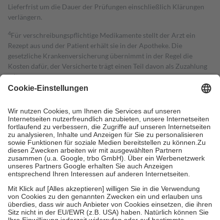
Lieferfrist um die Dauer der Prüfungen einschließlich Klärungen
verlängern.
4
Für verschreibungspflichtige Medikamente stellt der Arzt ein
Rezept aus und der Patient erhält sie in der Apotheke. Die
gesetzliche Krankenversicherung übernimmt in der Regel die
Kosten dafür, der Versicherte trägt einen Teil davon als Zuzahlung
mit.
Grundsätzlich leisten Mitglieder Zuzahlungen in Höhe von zehn
Prozent des Abgabepreises,
mindestens
jedoch
fünf Euro
und
höchstens zehn Euro.
Es sind jedoch nie mehr als die tatsächlichen
Kosten der Leistung zu entrichten.
Diese Regeln gelten grundsätzlich auch für Online-Apotheken.
Bei Heilmitteln und häuslicher Krankenpflege beträgt die
Zuzahlung zehn Prozent der Kosten sowie zehn Euro je
Verordnung.
Um das Engagement der Versicherten für ihre eigene Gesundheit zu
stärken und die besondere Stellung der Familie zu unterstützen,
fallen
keine Zuzahlungen
an bei:
• Kindern und Jugendlichen bis zum vollendeten 18. Lebensjahr
mit Ausnahme der Fahrkosten