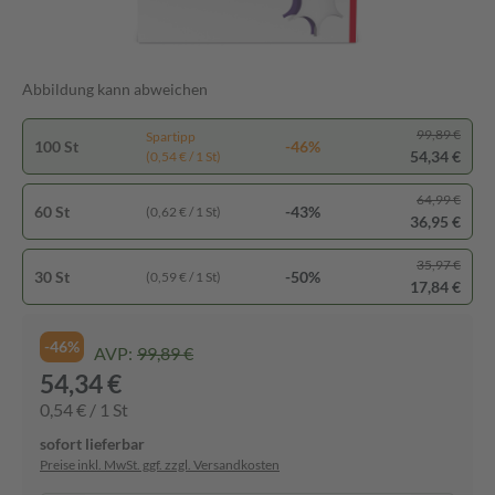
Abbildung kann abweichen
99,89 €
Spartipp
100 St
-46%
54,34 €
(0,54 € / 1 St)
64,99 €
60 St
-43%
(0,62 € / 1 St)
36,95 €
35,97 €
30 St
-50%
(0,59 € / 1 St)
17,84 €
-46%
AVP:
99,89 €
54,34 €
0,54 € / 1 St
sofort lieferbar
Preise inkl. MwSt. ggf. zzgl. Versandkosten