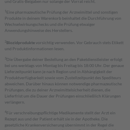
und Gratis-Beigaben nur solange der Vorrat reicht.
1
Eine pharmazeutische Prüfung der Arzneimittel und sonstigen
Produkte in deinem Warenkorb beinhaltet die Durchführung von
Wechselwirkungschecks und die Prüfung etwaiger
Anwendungshinweise des Herstellers.
2
Biozidprodukte
vorsichtig verwenden. Vor Gebrauch stets Etikett
und Produktinformationen lesen.
3
Die Übergabe deiner Bestellung an den Paketdienstleister erfolgt
bei uns werktags von Montag bis Freitag bis 18:00 Uhr. Der genaue
Lieferzeitpunkt kann je nach Region und in Abhängigkeit der
Produktverfügbarkeit sowie vom Zustellzeitpunkt des Spediteurs
abweichen. Darüber hinaus können notwendige pharmazeutische
Prüfungen, die zu deiner Arzneimittelsicherheit dienen, die
Lieferfrist um die Dauer der Prüfungen einschließlich Klärungen
verlängern.
4
Für verschreibungspflichtige Medikamente stellt der Arzt ein
Rezept aus und der Patient erhält sie in der Apotheke. Die
gesetzliche Krankenversicherung übernimmt in der Regel die