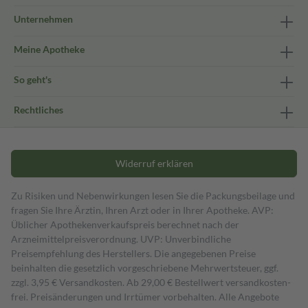
Unternehmen
Meine Apotheke
So geht's
Rechtliches
Widerruf erklären
Zu Risiken und Nebenwirkungen lesen Sie die Packungsbeilage und
fragen Sie Ihre Ärztin, Ihren Arzt oder in Ihrer Apotheke. AVP:
Üblicher Apothekenverkaufspreis berechnet nach der
Arzneimittelpreisverordnung. UVP: Unverbindliche
Preisempfehlung des Herstellers. Die angegebenen Preise
beinhalten die gesetzlich vorgeschriebene Mehrwertsteuer, ggf.
zzgl. 3,95 € Versandkosten. Ab 29,00 € Bestell­wert versand­kosten­
frei. Preisänderungen und Irrtümer vorbehalten. Alle Angebote