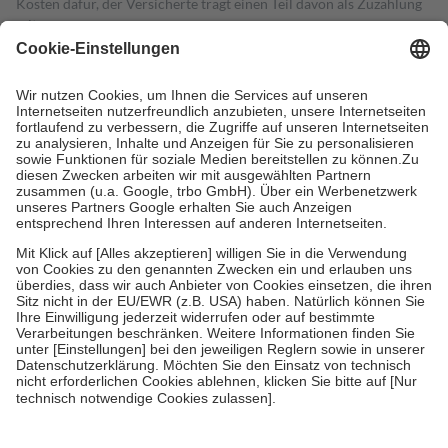
Kosten dafür, der Versicherte trägt einen Teil davon als Zuzahlung
mit.
Grundsätzlich leisten Mitglieder Zuzahlungen in Höhe von zehn
Prozent des Abgabepreises,
mindestens
jedoch
fünf Euro
und
höchstens zehn Euro.
Es sind jedoch nie mehr als die tatsächlichen
Kosten der Leistung zu entrichten.
Diese Regeln gelten grundsätzlich auch für Online-Apotheken.
Bei Heilmitteln und häuslicher Krankenpflege beträgt die
Zuzahlung zehn Prozent der Kosten sowie zehn Euro je
Verordnung.
Um das Engagement der Versicherten für ihre eigene Gesundheit zu
stärken und die besondere Stellung der Familie zu unterstützen,
fallen
keine Zuzahlungen
an bei:
• Kindern und Jugendlichen bis zum vollendeten 18. Lebensjahr
mit Ausnahme der Fahrkosten
• Untersuchungen zur Vorsorge und Früherkennung, die von der
GKV getragen werden
• empfohlenen Schutzimpfungen
• Harn- und Blutteststreifen
Wir nutzen Trusted Shops als unabhängigen Dienstleister für die
Einholung von Bewertungen. Trusted Shops hat Maßnahmen