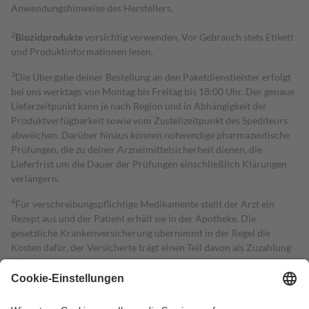
Anwendungshinweise des Herstellers.
2
Biozidprodukte
vorsichtig verwenden. Vor Gebrauch stets Etikett
und Produktinformationen lesen.
3
Die Übergabe deiner Bestellung an den Paketdienstleister erfolgt
bei uns werktags von Montag bis Freitag bis 18:00 Uhr. Der genaue
Lieferzeitpunkt kann je nach Region und in Abhängigkeit der
Produktverfügbarkeit sowie vom Zustellzeitpunkt des Spediteurs
abweichen. Darüber hinaus können notwendige pharmazeutische
Prüfungen, die zu deiner Arzneimittelsicherheit dienen, die
Lieferfrist um die Dauer der Prüfungen einschließlich Klärungen
verlängern.
4
Für verschreibungspflichtige Medikamente stellt der Arzt ein
Rezept aus und der Patient erhält sie in der Apotheke. Die
gesetzliche Krankenversicherung übernimmt in der Regel die
Kosten dafür, der Versicherte trägt einen Teil davon als Zuzahlung
mit.
Grundsätzlich leisten Mitglieder Zuzahlungen in Höhe von zehn
Prozent des Abgabepreises,
mindestens
jedoch
fünf Euro
und
höchstens zehn Euro.
Es sind jedoch nie mehr als die tatsächlichen