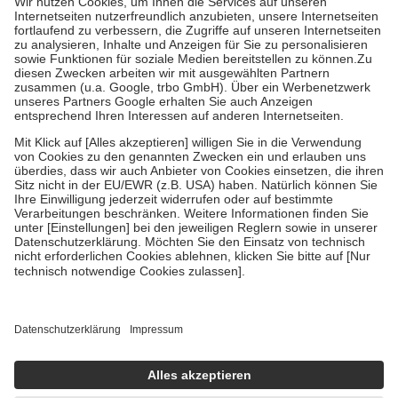
Kosten der Leistung zu entrichten.
Diese Regeln gelten grundsätzlich auch für Online-Apotheken.
Bei Heilmitteln und häuslicher Krankenpflege beträgt die
Zuzahlung zehn Prozent der Kosten sowie zehn Euro je
Verordnung.
Um das Engagement der Versicherten für ihre eigene Gesundheit zu
stärken und die besondere Stellung der Familie zu unterstützen,
fallen
keine Zuzahlungen
an bei:
• Kindern und Jugendlichen bis zum vollendeten 18. Lebensjahr
mit Ausnahme der Fahrkosten
• Untersuchungen zur Vorsorge und Früherkennung, die von der
GKV getragen werden
• empfohlenen Schutzimpfungen
• Harn- und Blutteststreifen
Wir nutzen Trusted Shops als unabhängigen Dienstleister für die
Einholung von Bewertungen. Trusted Shops hat Maßnahmen
getroffen, um sicherzustellen, dass es sich um echte Bewertungen
handelt. Mehr Informationen findest du hier:
https://help.etrusted.com/hc/de/articles/4419944605341
Einige Bilder und Inhalte wurden unter Zuhilfenahme künstlicher