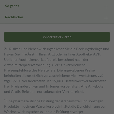
So geht's
Rechtliches
Widerruf erklären
Zu Risiken und Nebenwirkungen lesen Sie die Packungsbeilage und
fragen Sie Ihre Ärztin, Ihren Arzt oder in Ihrer Apotheke. AVP:
Üblicher Apothekenverkaufspreis berechnet nach der
Arzneimittelpreisverordnung. UVP: Unverbindliche
Preisempfehlung des Herstellers. Die angegebenen Preise
beinhalten die gesetzlich vorgeschriebene Mehrwertsteuer, ggf.
zzgl. 3,95 € Versandkosten. Ab 29,00 € Bestell­wert versand­kosten­
frei. Preisänderungen und Irrtümer vorbehalten. Alle Angebote
und Gratis-Beigaben nur solange der Vorrat reicht.
1
Eine pharmazeutische Prüfung der Arzneimittel und sonstigen
Produkte in deinem Warenkorb beinhaltet die Durchführung von
Wechselwirkungschecks und die Prüfung etwaiger