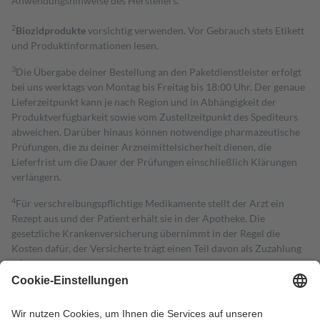
Anwendungshinweise des Herstellers.
2
Biozidprodukte
vorsichtig verwenden. Vor Gebrauch stets Etikett
und Produktinformationen lesen.
3
Die Übergabe deiner Bestellung an den Paketdienstleister erfolgt
bei uns werktags von Montag bis Freitag bis 18:00 Uhr. Der genaue
Lieferzeitpunkt kann je nach Region und in Abhängigkeit der
Produktverfügbarkeit sowie vom Zustellzeitpunkt des Spediteurs
abweichen. Darüber hinaus können notwendige pharmazeutische
Prüfungen, die zu deiner Arzneimittelsicherheit dienen, die
Lieferfrist um die Dauer der Prüfungen einschließlich Klärungen
verlängern.
4
Für verschreibungspflichtige Medikamente stellt der Arzt ein
Rezept aus und der Patient erhält sie in der Apotheke. Die
gesetzliche Krankenversicherung übernimmt in der Regel die
Kosten dafür, der Versicherte trägt einen Teil davon als Zuzahlung
mit.
Grundsätzlich leisten Mitglieder Zuzahlungen in Höhe von zehn
Prozent des Abgabepreises,
mindestens
jedoch
fünf Euro
und
höchstens zehn Euro.
Es sind jedoch nie mehr als die tatsächlichen