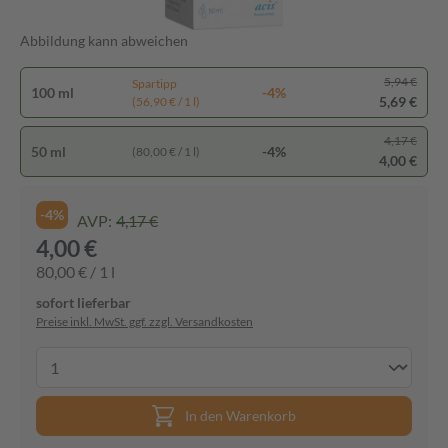
Abbildung kann abweichen
5,94 €
Spartipp
100 ml
-4%
5,69 €
(56,90 € / 1 l)
4,17 €
50 ml
-4%
(80,00 € / 1 l)
4,00 €
-4%
AVP:
4,17 €
4,00 €
80,00 € / 1 l
sofort lieferbar
Preise inkl. MwSt. ggf. zzgl. Versandkosten
In den Warenkorb