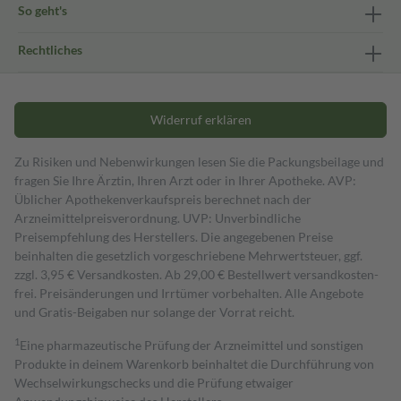
So geht's
Rechtliches
Widerruf erklären
Zu Risiken und Nebenwirkungen lesen Sie die Packungsbeilage und
fragen Sie Ihre Ärztin, Ihren Arzt oder in Ihrer Apotheke. AVP:
Üblicher Apothekenverkaufspreis berechnet nach der
Arzneimittelpreisverordnung. UVP: Unverbindliche
Preisempfehlung des Herstellers. Die angegebenen Preise
beinhalten die gesetzlich vorgeschriebene Mehrwertsteuer, ggf.
zzgl. 3,95 € Versandkosten. Ab 29,00 € Bestell­wert versand­kosten­
frei. Preisänderungen und Irrtümer vorbehalten. Alle Angebote
und Gratis-Beigaben nur solange der Vorrat reicht.
1
Eine pharmazeutische Prüfung der Arzneimittel und sonstigen
Produkte in deinem Warenkorb beinhaltet die Durchführung von
Wechselwirkungschecks und die Prüfung etwaiger