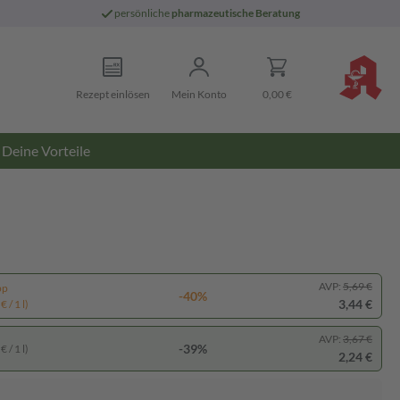
persönliche
pharmazeutische Beratung
Rezept einlösen
Mein Konto
0,00 €
Deine Vorteile
AVP:
5,69 €
pp
-40%
3,44 €
 / 1 l)
AVP:
3,67 €
-39%
 / 1 l)
2,24 €