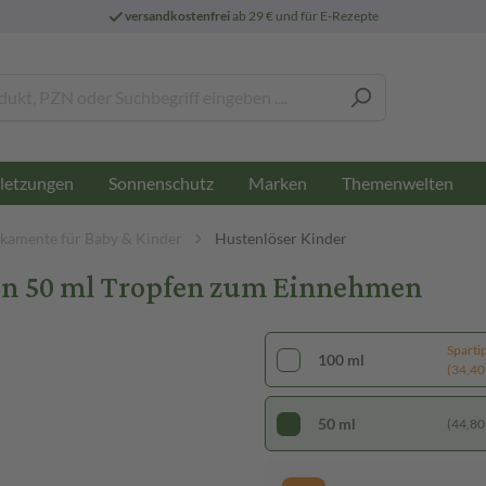
versandkostenfrei
ab 29 € und für E-Rezepte
letzungen
Sonnenschutz
Marken
Themenwelten
kamente für Baby & Kinder
Hustenlöser Kinder
en 50 ml Tropfen zum Einnehmen
Sparti
100 ml
(34,40 €
50 ml
(44,80 €