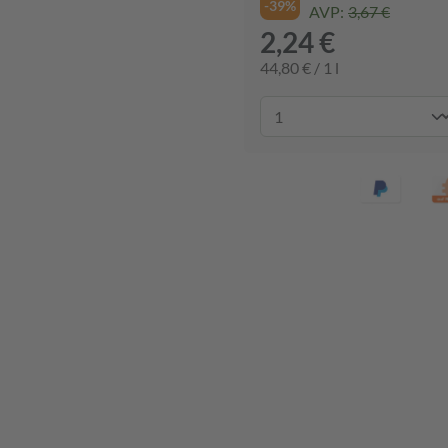
-39%
AVP:
3,67 €
2,24 €
44,80 € / 1 l