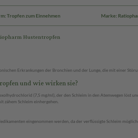
rm: Tropfen zum Einnehmen
Marke: Ratioph
tiopharm Hustentropfen
nischen Erkrankungen der Bronchien und der Lunge, die mit einer Störu
opfen und wie wirken sie?
lhydrochlorid (7,5 mg/ml), der den Schleim in den Atemwegen löst und 
mit zähem Schleim einhergehen.
 Medikamenten eingenommen werden, da der verflüssigte Schleim möglich