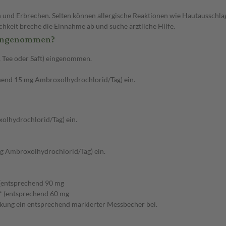
und Erbrechen. Selten können allergische Reaktionen wie Hautausschlag
hkeit breche die Einnahme ab und suche ärztliche Hilfe.
eingenommen?
, Tee oder Saft) eingenommen.
chend 15 mg Ambroxolhydrochlorid/Tag) ein.
olhydrochlorid/Tag) ein.
mg Ambroxolhydrochlorid/Tag) ein.
 (entsprechend 90 mg
n* (entsprechend 60 mg
kung ein entsprechend markierter Messbecher bei.