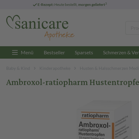
3
E-Rezept:
Heute bestellt,
morgen geliefert
Menü
Bestseller
Sparsets
Schmerzen & Ver
Baby & Kind
Kinderapotheke
Husten & Halsschmerzen Medi
Ambroxol-ratiopharm Hustentropf