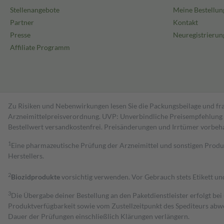
Stellenangebote
Meine Bestellun
Partner
Kontakt
Presse
Neuregistrierun
Affiliate Programm
Zu Risiken und Nebenwirkungen lesen Sie die Packungsbeilage und fra
Arzneimittelpreisverordnung. UVP: Unverbindliche Preisempfehlung de
Bestell­wert versand­kosten­frei. Preisänderungen und Irrtümer vorbeh
1
Eine pharmazeutische Prüfung der Arzneimittel und sonstigen Pro
Herstellers.
2
Biozidprodukte
vorsichtig verwenden. Vor Gebrauch stets Etikett u
3
Die Übergabe deiner Bestellung an den Paketdienstleister erfolgt bei
Produktverfügbarkeit sowie vom Zustellzeitpunkt des Spediteurs abwe
Dauer der Prüfungen einschließlich Klärungen verlängern.