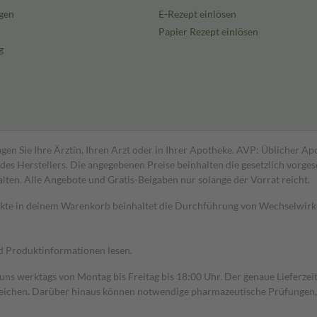
gen
E-Rezept einlösen
Papier Rezept einlösen
g
gen Sie Ihre Ärztin, Ihren Arzt oder in Ihrer Apotheke. AVP: Üblicher A
s Herstellers. Die angegebenen Preise beinhalten die gesetzlich vorgesc
alten. Alle Angebote und Gratis-Beigaben nur solange der Vorrat reicht.
dukte in deinem Warenkorb beinhaltet die Durchführung von Wechselwir
nd Produktinformationen lesen.
 uns werktags von Montag bis Freitag bis 18:00 Uhr. Der genaue Lieferze
ichen. Darüber hinaus können notwendige pharmazeutische Prüfungen, die