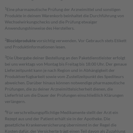
1
Eine pharmazeutische Prüfung der Arzneimittel und sonstigen
Produkte in deinem Warenkorb beinhaltet die Durchführung von
Wechselwirkungschecks und die Prüfung etwaiger
Anwendungshinweise des Herstellers.
2
Biozidprodukte
vorsichtig verwenden. Vor Gebrauch stets Etikett
und Produktinformationen lesen.
3
Die Übergabe deiner Bestellung an den Paketdienstleister erfolgt
bei uns werktags von Montag bis Freitag bis 18:00 Uhr. Der genaue
Lieferzeitpunkt kann je nach Region und in Abhängigkeit der
Produktverfügbarkeit sowie vom Zustellzeitpunkt des Spediteurs
abweichen. Darüber hinaus können notwendige pharmazeutische
Prüfungen, die zu deiner Arzneimittelsicherheit dienen, die
Lieferfrist um die Dauer der Prüfungen einschließlich Klärungen
verlängern.
4
Für verschreibungspflichtige Medikamente stellt der Arzt ein
Rezept aus und der Patient erhält sie in der Apotheke. Die
gesetzliche Krankenversicherung übernimmt in der Regel die
Kosten dafür, der Versicherte trägt einen Teil davon als Zuzahlung