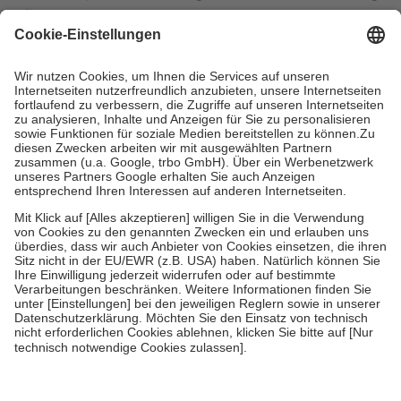
mit.
Grundsätzlich leisten Mitglieder Zuzahlungen in Höhe von zehn
Prozent des Abgabepreises,
mindestens
jedoch
fünf Euro
und
höchstens zehn Euro.
Es sind jedoch nie mehr als die tatsächlichen
Kosten der Leistung zu entrichten.
Diese Regeln gelten grundsätzlich auch für Online-Apotheken.
Bei Heilmitteln und häuslicher Krankenpflege beträgt die
Zuzahlung zehn Prozent der Kosten sowie zehn Euro je
Verordnung.
Um das Engagement der Versicherten für ihre eigene Gesundheit zu
stärken und die besondere Stellung der Familie zu unterstützen,
fallen
keine Zuzahlungen
an bei:
• Kindern und Jugendlichen bis zum vollendeten 18. Lebensjahr
mit Ausnahme der Fahrkosten
• Untersuchungen zur Vorsorge und Früherkennung, die von der
GKV getragen werden
• empfohlenen Schutzimpfungen
• Harn- und Blutteststreifen
Wir nutzen Trusted Shops als unabhängigen Dienstleister für die
Einholung von Bewertungen. Trusted Shops hat Maßnahmen