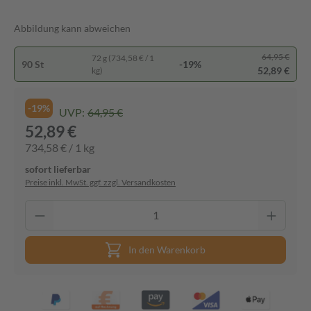
Abbildung kann abweichen
64,95 €
72 g (734,58 € / 1
90 St
-19%
52,89 €
kg)
-19%
UVP:
64,95 €
52,89 €
734,58 € / 1 kg
sofort lieferbar
Preise inkl. MwSt. ggf. zzgl. Versandkosten
In den Warenkorb