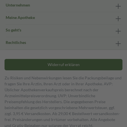
Unternehmen
Meine Apotheke
So geht's
Rechtliches
Widerruf erklären
Zu Risiken und Nebenwirkungen lesen Sie die Packungsbeilage und
fragen Sie Ihre Ärztin, Ihren Arzt oder in Ihrer Apotheke. AVP:
Üblicher Apothekenverkaufspreis berechnet nach der
Arzneimittelpreisverordnung. UVP: Unverbindliche
Preisempfehlung des Herstellers. Die angegebenen Preise
beinhalten die gesetzlich vorgeschriebene Mehrwertsteuer, ggf.
zzgl. 3,95 € Versandkosten. Ab 29,00 € Bestell­wert versand­kosten­
frei. Preisänderungen und Irrtümer vorbehalten. Alle Angebote
und Gratis-Beigaben nur solange der Vorrat reicht.