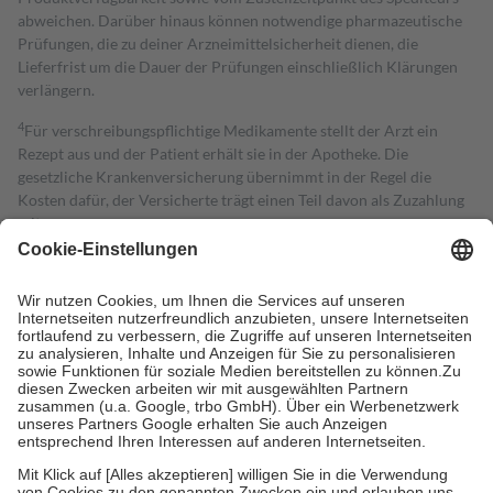
abweichen. Darüber hinaus können notwendige pharmazeutische
Prüfungen, die zu deiner Arzneimittelsicherheit dienen, die
Lieferfrist um die Dauer der Prüfungen einschließlich Klärungen
verlängern.
4
Für verschreibungspflichtige Medikamente stellt der Arzt ein
Rezept aus und der Patient erhält sie in der Apotheke. Die
gesetzliche Krankenversicherung übernimmt in der Regel die
Kosten dafür, der Versicherte trägt einen Teil davon als Zuzahlung
mit.
Grundsätzlich leisten Mitglieder Zuzahlungen in Höhe von zehn
Prozent des Abgabepreises,
mindestens
jedoch
fünf Euro
und
höchstens zehn Euro.
Es sind jedoch nie mehr als die tatsächlichen
Kosten der Leistung zu entrichten.
Diese Regeln gelten grundsätzlich auch für Online-Apotheken.
Bei Heilmitteln und häuslicher Krankenpflege beträgt die
Zuzahlung zehn Prozent der Kosten sowie zehn Euro je
Verordnung.
Um das Engagement der Versicherten für ihre eigene Gesundheit zu
stärken und die besondere Stellung der Familie zu unterstützen,
fallen
keine Zuzahlungen
an bei: