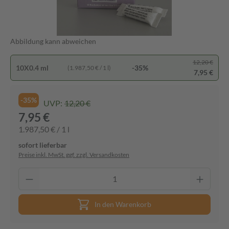
Abbildung kann abweichen
12,20 €
10X0.4 ml
-35%
(1.987,50 € / 1 l)
7,95 €
-35%
UVP:
12,20 €
7,95 €
1.987,50 € / 1 l
sofort lieferbar
Preise inkl. MwSt. ggf. zzgl. Versandkosten
In den Warenkorb