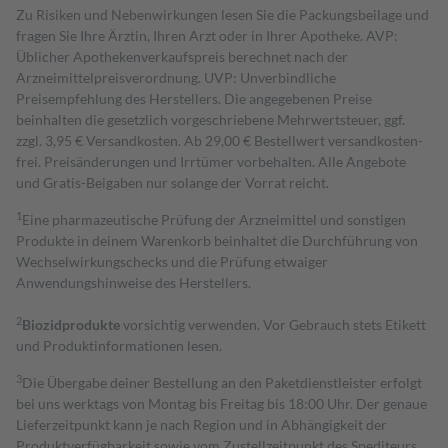
Zu Risiken und Nebenwirkungen lesen Sie die Packungsbeilage und
fragen Sie Ihre Ärztin, Ihren Arzt oder in Ihrer Apotheke. AVP:
Üblicher Apothekenverkaufspreis berechnet nach der
Arzneimittelpreisverordnung. UVP: Unverbindliche
Preisempfehlung des Herstellers. Die angegebenen Preise
beinhalten die gesetzlich vorgeschriebene Mehrwertsteuer, ggf.
zzgl. 3,95 € Versandkosten. Ab 29,00 € Bestell­wert versand­kosten­
frei. Preisänderungen und Irrtümer vorbehalten. Alle Angebote
und Gratis-Beigaben nur solange der Vorrat reicht.
1
Eine pharmazeutische Prüfung der Arzneimittel und sonstigen
Produkte in deinem Warenkorb beinhaltet die Durchführung von
Wechselwirkungschecks und die Prüfung etwaiger
Anwendungshinweise des Herstellers.
2
Biozidprodukte
vorsichtig verwenden. Vor Gebrauch stets Etikett
und Produktinformationen lesen.
3
Die Übergabe deiner Bestellung an den Paketdienstleister erfolgt
bei uns werktags von Montag bis Freitag bis 18:00 Uhr. Der genaue
Lieferzeitpunkt kann je nach Region und in Abhängigkeit der
Produktverfügbarkeit sowie vom Zustellzeitpunkt des Spediteurs