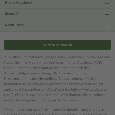
Meine Apotheke
So geht's
Rechtliches
Widerruf erklären
Zu Risiken und Nebenwirkungen lesen Sie die Packungsbeilage und
fragen Sie Ihre Ärztin, Ihren Arzt oder in Ihrer Apotheke. AVP:
Üblicher Apothekenverkaufspreis berechnet nach der
Arzneimittelpreisverordnung. UVP: Unverbindliche
Preisempfehlung des Herstellers. Die angegebenen Preise
beinhalten die gesetzlich vorgeschriebene Mehrwertsteuer, ggf.
zzgl. 3,95 € Versandkosten. Ab 29,00 € Bestell­wert versand­kosten­
frei. Preisänderungen und Irrtümer vorbehalten. Alle Angebote
und Gratis-Beigaben nur solange der Vorrat reicht.
1
Eine pharmazeutische Prüfung der Arzneimittel und sonstigen
Produkte in deinem Warenkorb beinhaltet die Durchführung von