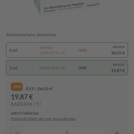
Abbildung kann abweichen
39,95 €
Spartipp
6 ml
-24%
30,55 €
(5.091,67 € / 1 l)
26,11 €
3 ml
-24%
(6.623,33 € / 1 l)
19,87 €
-24%
AVP:
26,11 €
19,87 €
6.623,33 € / 1 l
sofort lieferbar
Preise inkl. MwSt. ggf. zzgl. Versandkosten