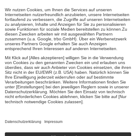
Prozent des Abgabepreises,
mindestens
jedoch
fünf Euro
und
höchstens zehn Euro.
Es sind jedoch nie mehr als die tatsächlichen
Kosten der Leistung zu entrichten.
Diese Regeln gelten grundsätzlich auch für Online-Apotheken.
Bei Heilmitteln und häuslicher Krankenpflege beträgt die
Zuzahlung zehn Prozent der Kosten sowie zehn Euro je
Verordnung.
Um das Engagement der Versicherten für ihre eigene Gesundheit zu
stärken und die besondere Stellung der Familie zu unterstützen,
fallen
keine Zuzahlungen
an bei:
• Kindern und Jugendlichen bis zum vollendeten 18. Lebensjahr
mit Ausnahme der Fahrkosten
• Untersuchungen zur Vorsorge und Früherkennung, die von der
GKV getragen werden
• empfohlenen Schutzimpfungen
• Harn- und Blutteststreifen
Wir nutzen Trusted Shops als unabhängigen Dienstleister für die
Einholung von Bewertungen. Trusted Shops hat Maßnahmen
getroffen, um sicherzustellen, dass es sich um echte Bewertungen
handelt. Mehr Informationen findest du hier:
https://help.etrusted.com/hc/de/articles/4419944605341