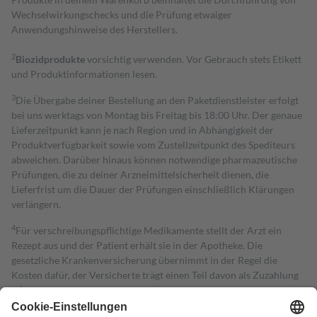
Wechselwirkungschecks und die Prüfung etwaiger
Anwendungshinweise des Herstellers.
2
Biozidprodukte
vorsichtig verwenden. Vor Gebrauch stets Etikett
und Produktinformationen lesen.
3
Die Übergabe deiner Bestellung an den Paketdienstleister erfolgt
bei uns werktags von Montag bis Freitag bis 18:00 Uhr. Der genaue
Lieferzeitpunkt kann je nach Region und in Abhängigkeit der
Produktverfügbarkeit sowie vom Zustellzeitpunkt des Spediteurs
abweichen. Darüber hinaus können notwendige pharmazeutische
Prüfungen, die zu deiner Arzneimittelsicherheit dienen, die
Lieferfrist um die Dauer der Prüfungen einschließlich Klärungen
verlängern.
4
Für verschreibungspflichtige Medikamente stellt der Arzt ein
Rezept aus und der Patient erhält sie in der Apotheke. Die
gesetzliche Krankenversicherung übernimmt in der Regel die
Kosten dafür, der Versicherte trägt einen Teil davon als Zuzahlung
mit.
Grundsätzlich leisten Mitglieder Zuzahlungen in Höhe von zehn