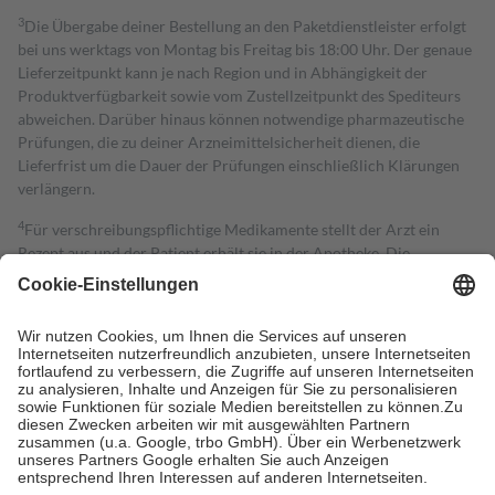
3
Die Übergabe deiner Bestellung an den Paketdienstleister erfolgt
bei uns werktags von Montag bis Freitag bis 18:00 Uhr. Der genaue
Lieferzeitpunkt kann je nach Region und in Abhängigkeit der
Produktverfügbarkeit sowie vom Zustellzeitpunkt des Spediteurs
abweichen. Darüber hinaus können notwendige pharmazeutische
Prüfungen, die zu deiner Arzneimittelsicherheit dienen, die
Lieferfrist um die Dauer der Prüfungen einschließlich Klärungen
verlängern.
4
Für verschreibungspflichtige Medikamente stellt der Arzt ein
Rezept aus und der Patient erhält sie in der Apotheke. Die
gesetzliche Krankenversicherung übernimmt in der Regel die
Kosten dafür, der Versicherte trägt einen Teil davon als Zuzahlung
mit.
Grundsätzlich leisten Mitglieder Zuzahlungen in Höhe von zehn
Prozent des Abgabepreises,
mindestens
jedoch
fünf Euro
und
höchstens zehn Euro.
Es sind jedoch nie mehr als die tatsächlichen
Kosten der Leistung zu entrichten.
Diese Regeln gelten grundsätzlich auch für Online-Apotheken.
Bei Heilmitteln und häuslicher Krankenpflege beträgt die
Zuzahlung zehn Prozent der Kosten sowie zehn Euro je