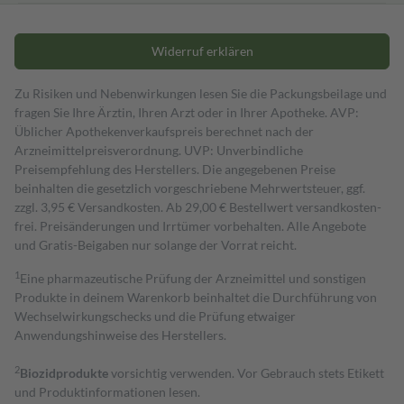
Widerruf erklären
Zu Risiken und Nebenwirkungen lesen Sie die Packungsbeilage und
fragen Sie Ihre Ärztin, Ihren Arzt oder in Ihrer Apotheke. AVP:
Üblicher Apothekenverkaufspreis berechnet nach der
Arzneimittelpreisverordnung. UVP: Unverbindliche
Preisempfehlung des Herstellers. Die angegebenen Preise
beinhalten die gesetzlich vorgeschriebene Mehrwertsteuer, ggf.
zzgl. 3,95 € Versandkosten. Ab 29,00 € Bestell­wert versand­kosten­
frei. Preisänderungen und Irrtümer vorbehalten. Alle Angebote
und Gratis-Beigaben nur solange der Vorrat reicht.
1
Eine pharmazeutische Prüfung der Arzneimittel und sonstigen
Produkte in deinem Warenkorb beinhaltet die Durchführung von
Wechselwirkungschecks und die Prüfung etwaiger
Anwendungshinweise des Herstellers.
2
Biozidprodukte
vorsichtig verwenden. Vor Gebrauch stets Etikett
und Produktinformationen lesen.