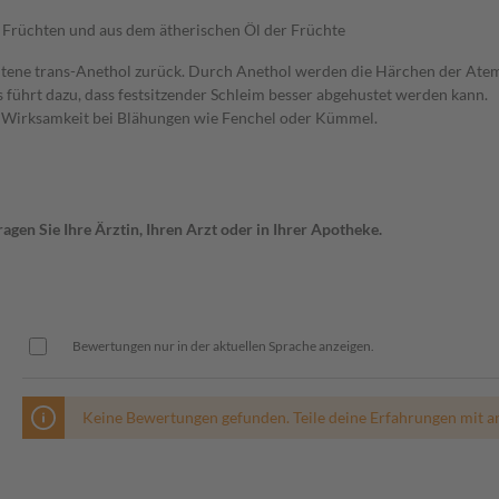
 Früchten und aus dem ätherischen Öl der Früchte
altene trans-Anethol zurück. Durch Anethol werden die Härchen der Ate
 führt dazu, dass festsitzender Schleim besser abgehustet werden kann.
e Wirksamkeit bei Blähungen wie Fenchel oder Kümmel.
gen Sie Ihre Ärztin, Ihren Arzt oder in Ihrer Apotheke.
Bewertungen nur in der aktuellen Sprache anzeigen.
Keine Bewertungen gefunden. Teile deine Erfahrungen mit a