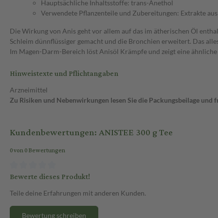
Hauptsächliche Inhaltsstoffe: trans-Anethol
Verwendete Pflanzenteile und Zubereitungen: Extrakte aus
Die Wirkung von Anis geht vor allem auf das im ätherischen Öl enth
Schleim dünnflüssiger gemacht und die Bronchien erweitert. Das alles
Im Magen-Darm-Bereich löst Anisöl Krämpfe und zeigt eine ähnlich
Hinweistexte und Pflichtangaben
Arzneimittel
Zu Risiken und Nebenwirkungen lesen Sie die Packungsbeilage und fra
Kundenbewertungen: ANISTEE 300 g Tee
0 von 0 Bewertungen
Bewerte dieses Produkt!
Teile deine Erfahrungen mit anderen Kunden.
Bewertung schreiben