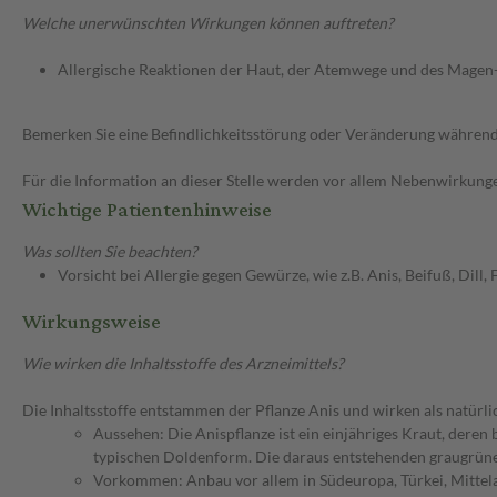
Welche unerwünschten Wirkungen können auftreten?
Allergische Reaktionen der Haut, der Atemwege und des Mage
Bemerken Sie eine Befindlichkeitsstörung oder Veränderung während 
Für die Information an dieser Stelle werden vor allem Nebenwirkunge
Wichtige Patientenhinweise
Was sollten Sie beachten?
Vorsicht bei Allergie gegen Gewürze, wie z.B. Anis, Beifuß, Dill,
Wirkungsweise
Wie wirken die Inhaltsstoffe des Arzneimittels?
Die Inhaltsstoffe entstammen der Pflanze Anis und wirken als natürli
Aussehen: Die Anispflanze ist ein einjähriges Kraut, deren 
typischen Doldenform. Die daraus entstehenden graugrünen
Vorkommen: Anbau vor allem in Südeuropa, Türkei, Mittelas