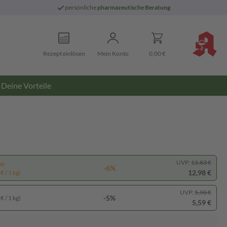
persönliche
pharmazeutische Beratung
Rezept einlösen
Mein Konto
0,00 €
Deine Vorteile
UVP:
13,83 €
pp
-6%
12,98 €
€ / 1 kg)
UVP:
5,90 €
-5%
€ / 1 kg)
5,59 €