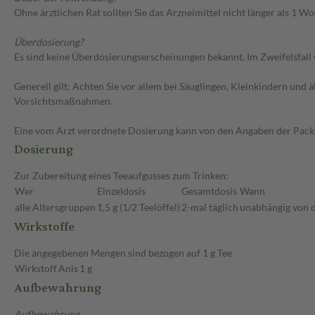
Ohne ärztlichen Rat sollten Sie das Arzneimittel nicht länger als 1
Überdosierung?
Es sind keine Überdosierungserscheinungen bekannt. Im Zweifelsfall 
Generell gilt: Achten Sie vor allem bei Säuglingen, Kleinkindern un
Vorsichtsmaßnahmen.
Eine vom Arzt verordnete Dosierung kann von den Angaben der Packun
Dosierung
Zur Zubereitung eines Teeaufgusses zum Trinken:
Wer
Einzeldosis
Gesamtdosis
Wann
alle Altersgruppen
1,5 g (1/2 Teelöffel)
2-mal täglich
unabhängig von d
Wirkstoffe
Die angegebenen Mengen sind bezogen auf 1 g Tee
Wirkstoff
Anis
1 g
Aufbewahrung
Aufbewahrung