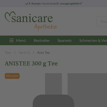
3
E-Rezept:
Heute bestellt,
morgen geliefert
Menü
Bestseller
Sparsets
Schmerzen & Ver
Tees
Tee A-G
Anis Tee
ANISTEE 300 g Tee
Pflanzlich