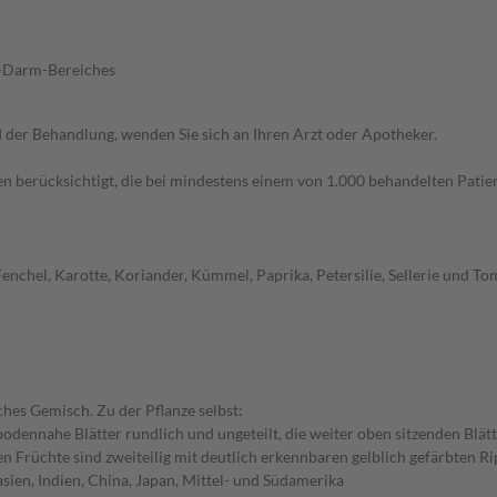
n-Darm-Bereiches
der Behandlung, wenden Sie sich an Ihren Arzt oder Apotheker.
n berücksichtigt, die bei mindestens einem von 1.000 behandelten Patien
 Fenchel, Karotte, Koriander, Kümmel, Paprika, Petersilie, Sellerie und T
ches Gemisch. Zu der Pflanze selbst:
bodennahe Blätter rundlich und ungeteilt, die weiter oben sitzenden Blätt
 Früchte sind zweiteilig mit deutlich erkennbaren gelblich gefärbten Ri
ien, Indien, China, Japan, Mittel- und Südamerika