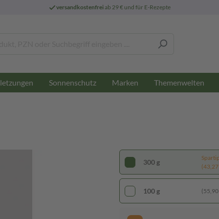
versandkostenfrei
ab 29 € und für E-Rezepte
letzungen
Sonnenschutz
Marken
Themenwelten
Sparti
300 g
(43,27 
100 g
(55,90 