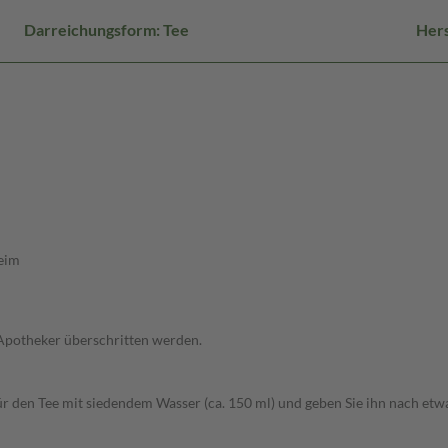
Darreichungsform: Tee
Hers
leim
 Apotheker überschritten werden.
afür den Tee mit siedendem Wasser (ca. 150 ml) und geben Sie ihn nach et