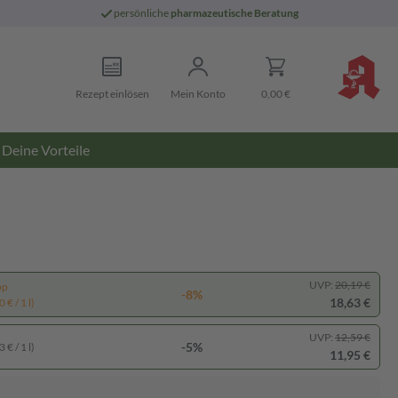
persönliche
pharmazeutische Beratung
Rezept einlösen
Mein Konto
0,00 €
Deine Vorteile
UVP:
20,19 €
pp
-8%
18,63 €
 € / 1 l)
UVP:
12,59 €
-5%
 € / 1 l)
11,95 €