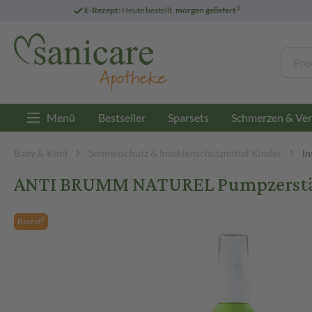
3
E-Rezept:
Heute bestellt,
morgen geliefert
Menü
Bestseller
Sparsets
Schmerzen & Ver
Baby & Kind
Sonnenschutz & Insektenschutzmittel Kinder
In
ANTI BRUMM NATUREL Pumpzerstä
2
Biozid