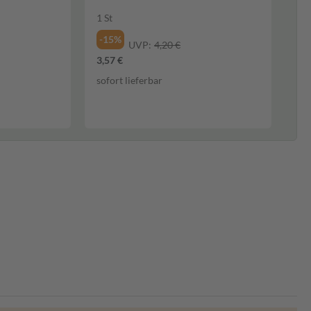
1 St
-15%
UVP:
4,20 €
3,57 €
sofort lieferbar