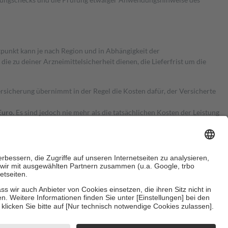
itpunkt kann je nach Region und in Abhängigkeit der
 zu deiner Arzneimittelsicherheit dienen, die Lieferfrist um die
ersicherung übernimmt in der Regel die Kosten dafür, der Versicherte
Euro.
Es sind jedoch nie mehr als die tatsächlichen Kosten der Leistung
e Zuzahlungen
an bei:
herzustellen, dass es sich um echte Bewertungen handelt. Mehr