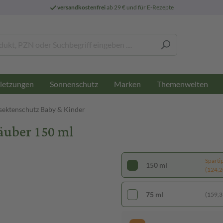
versandkostenfrei
ab 29 € und für E-Rezepte
letzungen
Sonnenschutz
Marken
Themenwelten
sektenschutz Baby & Kinder
uber 150 ml
Sparti
150 ml
(124,20
75 ml
(159,33