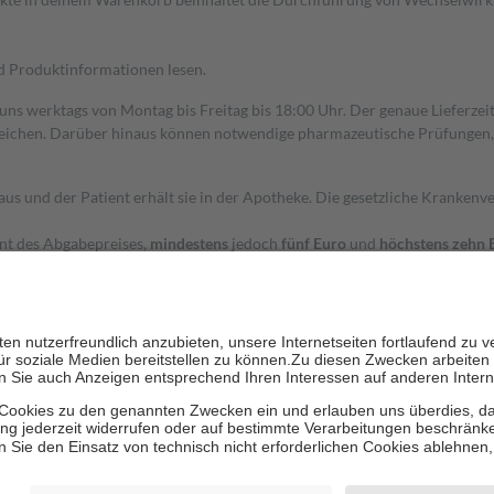
nd Produktinformationen lesen.
 uns werktags von Montag bis Freitag bis 18:00 Uhr. Der genaue Lieferze
ichen. Darüber hinaus können notwendige pharmazeutische Prüfungen, die
aus und der Patient erhält sie in der Apotheke. Die gesetzliche Krankenv
ent des Abgabepreises,
mindestens
jedoch
fünf Euro
und
höchstens zehn 
zehn Prozent der Kosten sowie zehn Euro je Verordnung.
rken und die besondere Stellung der Familie zu unterstützen, fallen
kein
 Ausnahme der Fahrkosten
 getragen werden
holung von Bewertungen. Trusted Shops hat Maßnahmen getroffen, um sic
cles/4419944605341