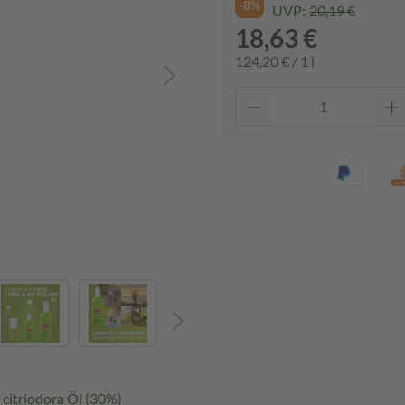
-8%
UVP:
20,19 €
18,63 €
124,20 € / 1 l
citriodora Öl (30%)