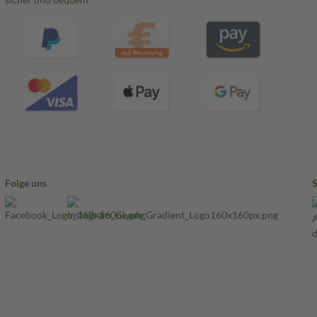
deren Zündquellen fernhalten.
gen hervorrufen. Bei Auftreten
nhaltender Symptomatik:
Folge uns