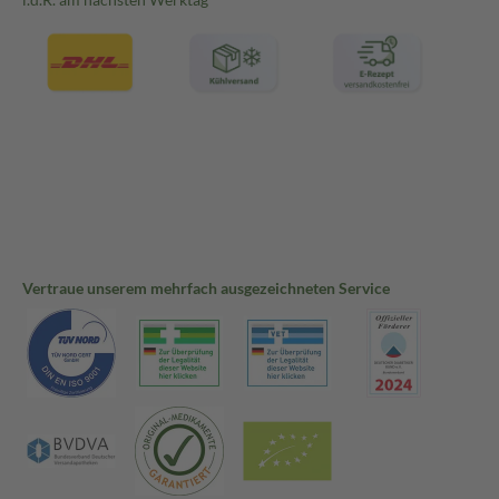
- Von Hitze, heißen Oberflächen, Funken, offenen Flammen sowie an
Nicht rauchen.
- Inhalt/Behälter der Problemfallentsorgung zuführen.
- Kann in sehr seltenen Fällen allergische Reaktionen und Hautreizun
entsprechender Symptome das Produkt nicht mehr verwenden. Bei a
Ärztlichen rat einholen/ärztliche Hilfe hinzuziehen.
Insektenschutzmittel vorsichtig verwenden.
Signalwort:
ACHTUNG
Gefahrenpiktogramme (siehe Produktbilder)
Vertraue unserem mehrfach ausgezeichneten Service
Vor Gebrauch stets Etikett und Produktinformationen lesen.
Markeninhaber:
VERFORA SA CH-1752 Villars-sur-Glâne
Inverkehrbringer:
HERMES ARZNEIMITTEL GMBH
Georg-Kalb-Straße 5-8