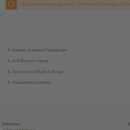
Keine Bewertungen gefunden. Teile deine Erfahrungen mit a
n.
g mit der Haut mit Wasser und
enreizung: Ärztlichen Rat
Insekten & andere Plagegeister
reichlich Wasser nachtrinken.
Anti Brumm naturel
Zeckenschutz Baby & Kinder
Mückenschutz Kinder
ett bereithalten.
Wasser spülen. Eventuell
.
Zahlarten
fe hinzuziehen.
sicher und bequem