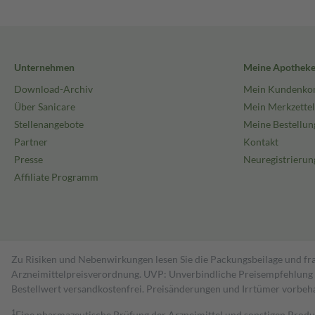
82049 Pullach i. Isartal
Tel. 089 / 79 102-0
Fax 089 / 79 102-280
kontakt@hermes-arzneimittel.com
Unternehmen
Meine Apothek
Download-Archiv
Mein Kundenko
Über Sanicare
Mein Merkzettel
Stellenangebote
Meine Bestellun
Partner
Kontakt
Presse
Neuregistrierun
Affiliate Programm
Zu Risiken und Nebenwirkungen lesen Sie die Packungsbeilage und fra
Arzneimittelpreisverordnung. UVP: Unverbindliche Preisempfehlung de
Bestell­wert versand­kosten­frei. Preisänderungen und Irrtümer vorbeh
1
Eine pharmazeutische Prüfung der Arzneimittel und sonstigen Pro