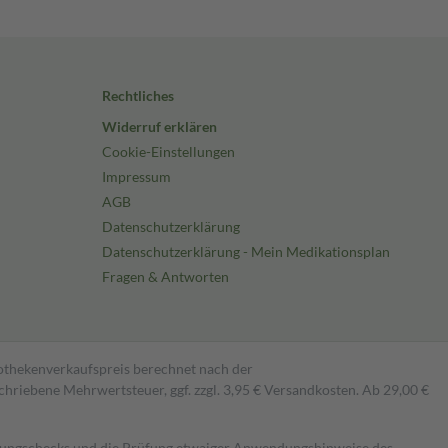
Rechtliches
Widerruf erklären
Cookie-Einstellungen
Impressum
AGB
Datenschutzerklärung
Datenschutzerklärung - Mein Medikationsplan
Fragen & Antworten
pothekenverkaufspreis berechnet nach der
hriebene Mehrwertsteuer, ggf. zzgl. 3,95 € Versandkosten. Ab 29,00 €
kungschecks und die Prüfung etwaiger Anwendungshinweise des