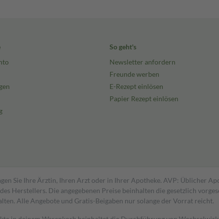
e
So geht's
nto
Newsletter anfordern
Freunde werben
gen
E-Rezept einlösen
Papier Rezept einlösen
g
gen Sie Ihre Ärztin, Ihren Arzt oder in Ihrer Apotheke. AVP: Üblicher A
s Herstellers. Die angegebenen Preise beinhalten die gesetzlich vorgesc
alten. Alle Angebote und Gratis-Beigaben nur solange der Vorrat reicht.
dukte in deinem Warenkorb beinhaltet die Durchführung von Wechselwir