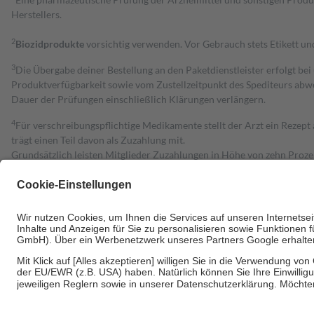
Herstellers.
2
Biozidprodukte
vorsichtig verwenden. Vor Gebrauch stets Etikett u
3
Die Übergabe deiner Bestellung an den Paketdienstleister erfolgt bei
Produktverfügbarkeit sowie vom Zustellzeitpunkt des Spediteurs abwe
Dauer der Prüfungen einschließlich Klärungen verlängern.
4
Für verschreibungspflichtige Medikamente stellt der Arzt ein Rezept 
trägt einen Teil davon als Zuzahlung mit.
Grundsätzlich leisten Mitglieder Zuzahlungen in Höhe von zehn Proz
zu entrichten.
Diese Regeln gelten grundsätzlich auch für Online-Apotheken.
Bei Heilmitteln und häuslicher Krankenpflege beträgt die Zuzahlung 
Um das Engagement der Versicherten für ihre eigene Gesundheit zu stä
• Kindern und Jugendlichen bis zum vollendeten 18. Lebensjahr mit
• Untersuchungen zur Vorsorge und Früherkennung, die von der GKV
• empfohlenen Schutzimpfungen
• Harn- und Blutteststreifen
Wir nutzen Trusted Shops als unabhängigen Dienstleister für die Ein
Informationen findest du hier: https://help.etrusted.com/hc/de/arti