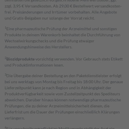
zzgl. 3,95 € Versandkosten. Ab 29,00 € Bestell­wert versand­kosten­
frei. Preisänderungen und Irrtümer vorbehalten. Alle Angebote
und Gratis-Beigaben nur solange der Vorrat reicht.
1
Eine pharmazeutische Prüfung der Arzneimittel und sonstigen
Produkte in deinem Warenkorb beinhaltet die Durchführung von
Wechselwirkungschecks und die Prüfung etwaiger
Anwendungshinweise des Herstellers.
2
Biozidprodukte
vorsichtig verwenden. Vor Gebrauch stets Etikett
und Produktinformationen lesen.
3
Die Übergabe deiner Bestellung an den Paketdienstleister erfolgt
bei uns werktags von Montag bis Freitag bis 18:00 Uhr. Der genaue
Lieferzeitpunkt kann je nach Region und in Abhängigkeit der
Produktverfügbarkeit sowie vom Zustellzeitpunkt des Spediteurs
abweichen. Darüber hinaus können notwendige pharmazeutische
Prüfungen, die zu deiner Arzneimittelsicherheit dienen, die
Lieferfrist um die Dauer der Prüfungen einschließlich Klärungen
verlängern.
4
Für verschreibungspflichtige Medikamente stellt der Arzt ein