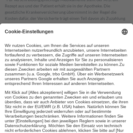
Rezept aus und der Patient erhält sie in der Apotheke. Die
gesetzliche Krankenversicherung übernimmt in der Regel die
Kosten dafür, der Versicherte trägt einen Teil davon als Zuzahlung
mit.
Grundsätzlich leisten Mitglieder Zuzahlungen in Höhe von zehn
Prozent des Abgabepreises,
mindestens
jedoch
fünf Euro
und
höchstens zehn Euro.
Es sind jedoch nie mehr als die tatsächlichen
Kosten der Leistung zu entrichten.
Diese Regeln gelten grundsätzlich auch für Online-Apotheken.
Bei Heilmitteln und häuslicher Krankenpflege beträgt die
Zuzahlung zehn Prozent der Kosten sowie zehn Euro je
Verordnung.
Um das Engagement der Versicherten für ihre eigene Gesundheit zu
stärken und die besondere Stellung der Familie zu unterstützen,
fallen
keine Zuzahlungen
an bei:
• Kindern und Jugendlichen bis zum vollendeten 18. Lebensjahr
mit Ausnahme der Fahrkosten
• Untersuchungen zur Vorsorge und Früherkennung, die von der
GKV getragen werden
• empfohlenen Schutzimpfungen
• Harn- und Blutteststreifen