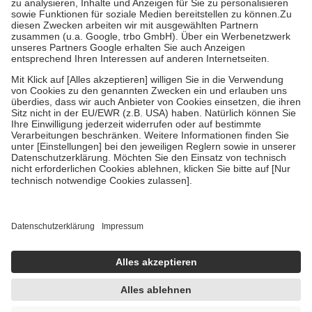
Bei Heilmitteln und häuslicher Krankenpflege beträgt die
Zuzahlung zehn Prozent der Kosten sowie zehn Euro je
Verordnung.
Um das Engagement der Versicherten für ihre eigene Gesundheit zu
stärken und die besondere Stellung der Familie zu unterstützen,
fallen
keine Zuzahlungen
an bei:
• Kindern und Jugendlichen bis zum vollendeten 18. Lebensjahr
mit Ausnahme der Fahrkosten
• Untersuchungen zur Vorsorge und Früherkennung, die von der
GKV getragen werden
• empfohlenen Schutzimpfungen
• Harn- und Blutteststreifen
Wir nutzen Trusted Shops als unabhängigen Dienstleister für die
Einholung von Bewertungen. Trusted Shops hat Maßnahmen
getroffen, um sicherzustellen, dass es sich um echte Bewertungen
handelt. Mehr Informationen findest du hier:
https://help.etrusted.com/hc/de/articles/4419944605341
Einige Bilder und Inhalte wurden unter Zuhilfenahme künstlicher
Intelligenz erstellt.