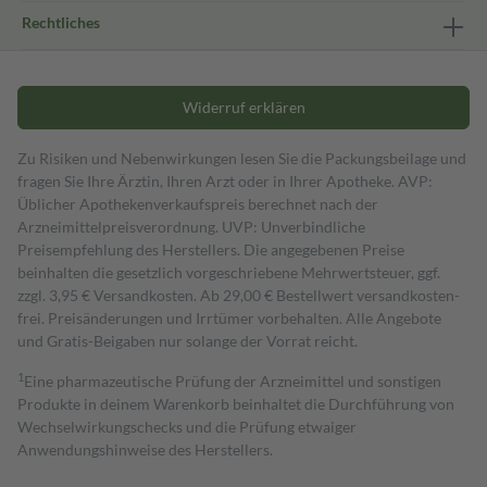
Rechtliches
Widerruf erklären
Zu Risiken und Nebenwirkungen lesen Sie die Packungsbeilage und
fragen Sie Ihre Ärztin, Ihren Arzt oder in Ihrer Apotheke. AVP:
Üblicher Apothekenverkaufspreis berechnet nach der
Arzneimittelpreisverordnung. UVP: Unverbindliche
Preisempfehlung des Herstellers. Die angegebenen Preise
beinhalten die gesetzlich vorgeschriebene Mehrwertsteuer, ggf.
zzgl. 3,95 € Versandkosten. Ab 29,00 € Bestell­wert versand­kosten­
frei. Preisänderungen und Irrtümer vorbehalten. Alle Angebote
und Gratis-Beigaben nur solange der Vorrat reicht.
1
Eine pharmazeutische Prüfung der Arzneimittel und sonstigen
Produkte in deinem Warenkorb beinhaltet die Durchführung von
Wechselwirkungschecks und die Prüfung etwaiger
Anwendungshinweise des Herstellers.