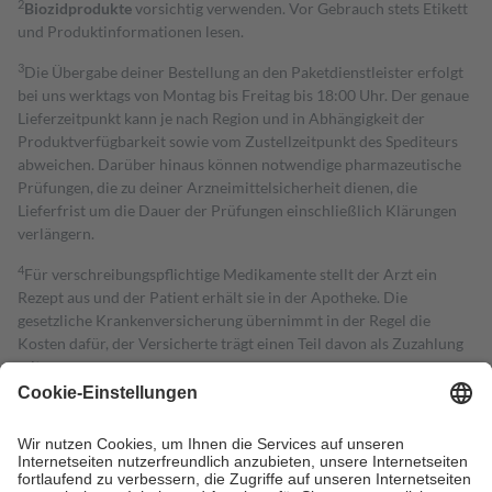
2
Biozidprodukte
vorsichtig verwenden. Vor Gebrauch stets Etikett
und Produktinformationen lesen.
3
Die Übergabe deiner Bestellung an den Paketdienstleister erfolgt
bei uns werktags von Montag bis Freitag bis 18:00 Uhr. Der genaue
Lieferzeitpunkt kann je nach Region und in Abhängigkeit der
Produktverfügbarkeit sowie vom Zustellzeitpunkt des Spediteurs
abweichen. Darüber hinaus können notwendige pharmazeutische
Prüfungen, die zu deiner Arzneimittelsicherheit dienen, die
Lieferfrist um die Dauer der Prüfungen einschließlich Klärungen
verlängern.
4
Für verschreibungspflichtige Medikamente stellt der Arzt ein
Rezept aus und der Patient erhält sie in der Apotheke. Die
gesetzliche Krankenversicherung übernimmt in der Regel die
Kosten dafür, der Versicherte trägt einen Teil davon als Zuzahlung
mit.
Grundsätzlich leisten Mitglieder Zuzahlungen in Höhe von zehn
Prozent des Abgabepreises,
mindestens
jedoch
fünf Euro
und
höchstens zehn Euro.
Es sind jedoch nie mehr als die tatsächlichen
Kosten der Leistung zu entrichten.
Diese Regeln gelten grundsätzlich auch für Online-Apotheken.