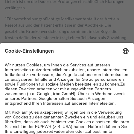
Lieferfrist um die Dauer der Prüfungen einschließlich Klärungen
verlängern.
4
Für verschreibungspflichtige Medikamente stellt der Arzt ein
Rezept aus und der Patient erhält sie in der Apotheke. Die
gesetzliche Krankenversicherung übernimmt in der Regel die
Kosten dafür, der Versicherte trägt einen Teil davon als Zuzahlung
mit.
Grundsätzlich leisten Mitglieder Zuzahlungen in Höhe von zehn
Prozent des Abgabepreises,
mindestens
jedoch
fünf Euro
und
höchstens zehn Euro.
Es sind jedoch nie mehr als die tatsächlichen
Kosten der Leistung zu entrichten.
Diese Regeln gelten grundsätzlich auch für Online-Apotheken.
Bei Heilmitteln und häuslicher Krankenpflege beträgt die
Zuzahlung zehn Prozent der Kosten sowie zehn Euro je
Verordnung.
Um das Engagement der Versicherten für ihre eigene Gesundheit zu
stärken und die besondere Stellung der Familie zu unterstützen,
fallen
keine Zuzahlungen
an bei:
• Kindern und Jugendlichen bis zum vollendeten 18. Lebensjahr
mit Ausnahme der Fahrkosten
• Untersuchungen zur Vorsorge und Früherkennung, die von der