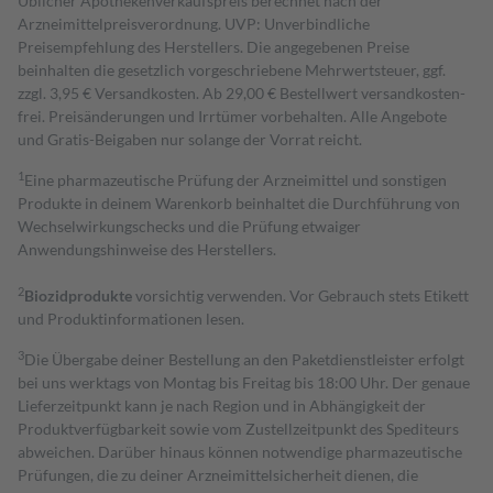
Üblicher Apothekenverkaufspreis berechnet nach der
Arzneimittelpreisverordnung. UVP: Unverbindliche
Preisempfehlung des Herstellers. Die angegebenen Preise
beinhalten die gesetzlich vorgeschriebene Mehrwertsteuer, ggf.
zzgl. 3,95 € Versandkosten. Ab 29,00 € Bestell­wert versand­kosten­
frei. Preisänderungen und Irrtümer vorbehalten. Alle Angebote
und Gratis-Beigaben nur solange der Vorrat reicht.
1
Eine pharmazeutische Prüfung der Arzneimittel und sonstigen
Produkte in deinem Warenkorb beinhaltet die Durchführung von
Wechselwirkungschecks und die Prüfung etwaiger
Anwendungshinweise des Herstellers.
2
Biozidprodukte
vorsichtig verwenden. Vor Gebrauch stets Etikett
und Produktinformationen lesen.
3
Die Übergabe deiner Bestellung an den Paketdienstleister erfolgt
bei uns werktags von Montag bis Freitag bis 18:00 Uhr. Der genaue
Lieferzeitpunkt kann je nach Region und in Abhängigkeit der
Produktverfügbarkeit sowie vom Zustellzeitpunkt des Spediteurs
abweichen. Darüber hinaus können notwendige pharmazeutische
Prüfungen, die zu deiner Arzneimittelsicherheit dienen, die