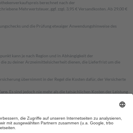
pothekenverkaufspreis berechnet nach der
hriebene Mehrwertsteuer, ggf. zzgl. 3,95 € Versandkosten. Ab 29,00 €
kungschecks und die Prüfung etwaiger Anwendungshinweise des
itpunkt kann je nach Region und in Abhängigkeit der
 zu deiner Arzneimittelsicherheit dienen, die Lieferfrist um die
ersicherung übernimmt in der Regel die Kosten dafür, der Versicherte
Euro.
Es sind jedoch nie mehr als die tatsächlichen Kosten der Leistung
e Zuzahlungen
an bei: