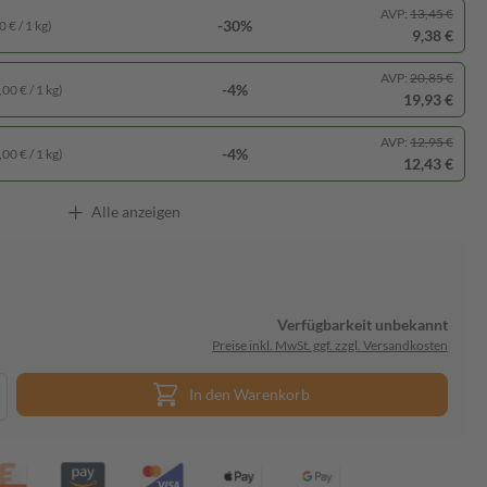
AVP:
13,45 €
-30%
 € / 1 kg)
9,38 €
AVP:
20,85 €
-4%
00 € / 1 kg)
19,93 €
AVP:
12,95 €
-4%
00 € / 1 kg)
12,43 €
Alle anzeigen
Verfügbarkeit unbekannt
Preise inkl. MwSt. ggf. zzgl. Versandkosten
In den Warenkorb