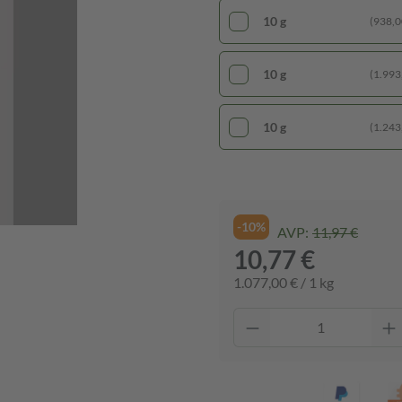
10 g
(938,00
10 g
(1.993,
10 g
(1.243,
-10%
AVP:
11,97 €
10,77 €
1.077,00 € / 1 kg