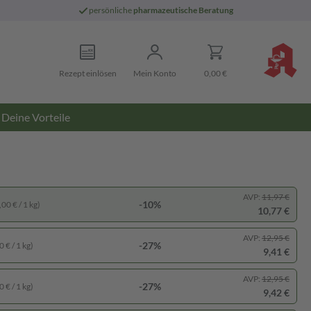
persönliche
pharmazeutische Beratung
Rezept einlösen
Mein Konto
0,00 €
Deine Vorteile
AVP:
11,97 €
-10%
00 € / 1 kg)
10,77 €
AVP:
12,95 €
-27%
 € / 1 kg)
9,41 €
AVP:
12,95 €
-27%
 € / 1 kg)
9,42 €