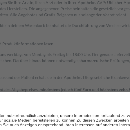
gen Sie Ihre Ärztin, Ihren Arzt oder in Ihrer Apotheke. AVP: Üblicher A
s Herstellers. Die angegebenen Preise beinhalten die gesetzlich vorgesc
alten. Alle Angebote und Gratis-Beigaben nur solange der Vorrat reicht.
dukte in deinem Warenkorb beinhaltet die Durchführung von Wechselwir
nd Produktinformationen lesen.
 uns werktags von Montag bis Freitag bis 18:00 Uhr. Der genaue Lieferze
ichen. Darüber hinaus können notwendige pharmazeutische Prüfungen, die
aus und der Patient erhält sie in der Apotheke. Die gesetzliche Krankenv
ent des Abgabepreises,
mindestens
jedoch
fünf Euro
und
höchstens zehn 
zehn Prozent der Kosten sowie zehn Euro je Verordnung.
rken und die besondere Stellung der Familie zu unterstützen, fallen
kein
 Ausnahme der Fahrkosten
 getragen werden