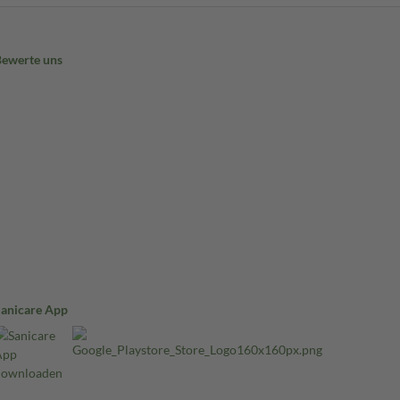
Bewerte uns
Sanicare App