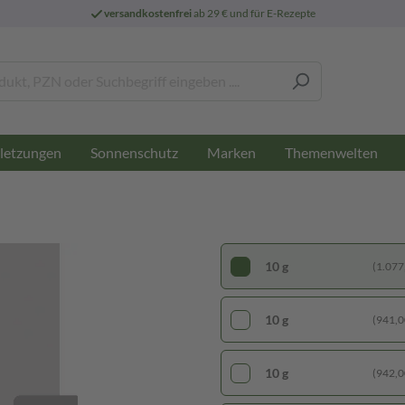
versandkostenfrei
ab 29 € und für E-Rezepte
letzungen
Sonnenschutz
Marken
Themenwelten
10 g
(1.077,
10 g
(941,00
10 g
(942,00