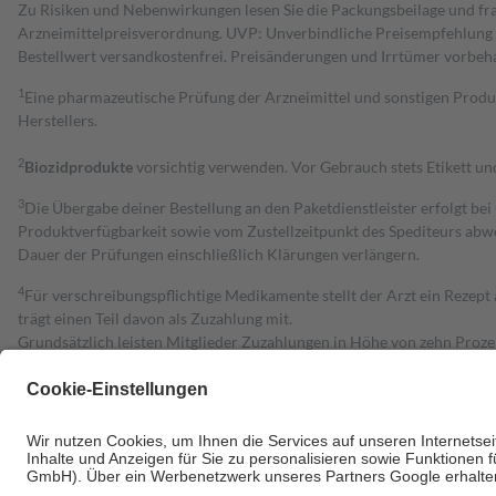
Zu Risiken und Nebenwirkungen lesen Sie die Packungsbeilage und fra
Arzneimittelpreisverordnung. UVP: Unverbindliche Preisempfehlung de
Bestell­wert versand­kosten­frei. Preisänderungen und Irrtümer vorbeh
1
Eine pharmazeutische Prüfung der Arzneimittel und sonstigen Pro
Herstellers.
2
Biozidprodukte
vorsichtig verwenden. Vor Gebrauch stets Etikett u
3
Die Übergabe deiner Bestellung an den Paketdienstleister erfolgt bei
Produktverfügbarkeit sowie vom Zustellzeitpunkt des Spediteurs abwe
Dauer der Prüfungen einschließlich Klärungen verlängern.
4
Für verschreibungspflichtige Medikamente stellt der Arzt ein Rezept 
trägt einen Teil davon als Zuzahlung mit.
Grundsätzlich leisten Mitglieder Zuzahlungen in Höhe von zehn Proz
zu entrichten.
Diese Regeln gelten grundsätzlich auch für Online-Apotheken.
Bei Heilmitteln und häuslicher Krankenpflege beträgt die Zuzahlung 
Um das Engagement der Versicherten für ihre eigene Gesundheit zu stä
• Kindern und Jugendlichen bis zum vollendeten 18. Lebensjahr mit
• Untersuchungen zur Vorsorge und Früherkennung, die von der GKV