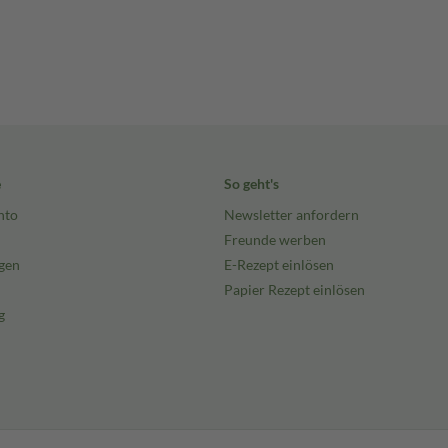
e
So geht's
nto
Newsletter anfordern
Freunde werben
gen
E-Rezept einlösen
Papier Rezept einlösen
g