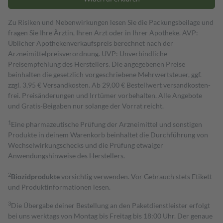
Zu Risiken und Nebenwirkungen lesen Sie die Packungsbeilage und
fragen Sie Ihre Ärztin, Ihren Arzt oder in Ihrer Apotheke. AVP:
Üblicher Apothekenverkaufspreis berechnet nach der
Arzneimittelpreisverordnung. UVP: Unverbindliche
Preisempfehlung des Herstellers. Die angegebenen Preise
beinhalten die gesetzlich vorgeschriebene Mehrwertsteuer, ggf.
zzgl. 3,95 € Versandkosten. Ab 29,00 € Bestell­wert versand­kosten­
frei. Preisänderungen und Irrtümer vorbehalten. Alle Angebote
und Gratis-Beigaben nur solange der Vorrat reicht.
1
Eine pharmazeutische Prüfung der Arzneimittel und sonstigen
Produkte in deinem Warenkorb beinhaltet die Durchführung von
Wechselwirkungschecks und die Prüfung etwaiger
Anwendungshinweise des Herstellers.
2
Biozidprodukte
vorsichtig verwenden. Vor Gebrauch stets Etikett
und Produktinformationen lesen.
3
Die Übergabe deiner Bestellung an den Paketdienstleister erfolgt
bei uns werktags von Montag bis Freitag bis 18:00 Uhr. Der genaue