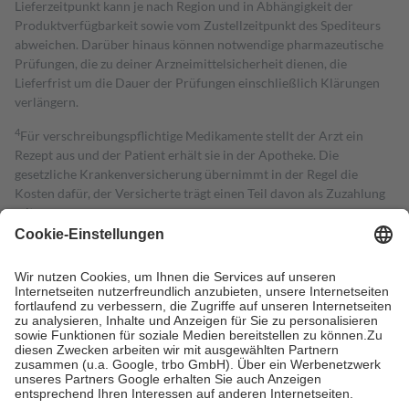
Lieferzeitpunkt kann je nach Region und in Abhängigkeit der
Produktverfügbarkeit sowie vom Zustellzeitpunkt des Spediteurs
abweichen. Darüber hinaus können notwendige pharmazeutische
Prüfungen, die zu deiner Arzneimittelsicherheit dienen, die
Lieferfrist um die Dauer der Prüfungen einschließlich Klärungen
verlängern.
4
Für verschreibungspflichtige Medikamente stellt der Arzt ein
Rezept aus und der Patient erhält sie in der Apotheke. Die
gesetzliche Krankenversicherung übernimmt in der Regel die
Kosten dafür, der Versicherte trägt einen Teil davon als Zuzahlung
mit.
Grundsätzlich leisten Mitglieder Zuzahlungen in Höhe von zehn
Prozent des Abgabepreises,
mindestens
jedoch
fünf Euro
und
höchstens zehn Euro.
Es sind jedoch nie mehr als die tatsächlichen
Kosten der Leistung zu entrichten.
Diese Regeln gelten grundsätzlich auch für Online-Apotheken.
Bei Heilmitteln und häuslicher Krankenpflege beträgt die
Zuzahlung zehn Prozent der Kosten sowie zehn Euro je
Verordnung.
Um das Engagement der Versicherten für ihre eigene Gesundheit zu
stärken und die besondere Stellung der Familie zu unterstützen,