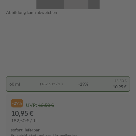
Abbildung kann abweichen
15,50 €
60 ml
-29%
(182,50 € / 1 l)
10,95 €
-29%
UVP:
15,50 €
10,95 €
182,50 € / 1 l
sofort lieferbar
Preise inkl. MwSt. ggf. zzgl. Versandkosten