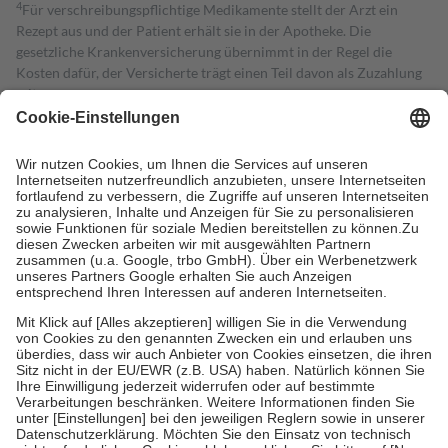
4
Für verschreibungspflichtige Medikamente stellt der Arzt ein
Rezept aus und der Patient erhält sie in der Apotheke. Die
gesetzliche Krankenversicherung übernimmt in der Regel die
Kosten dafür, der Versicherte trägt einen Teil davon als Zuzahlung
mit.
Grundsätzlich leisten Mitglieder Zuzahlungen in Höhe von zehn
Prozent des Abgabepreises,
mindestens
jedoch
fünf Euro
und
höchstens zehn Euro.
Es sind jedoch nie mehr als die tatsächlichen
Kosten der Leistung zu entrichten.
Diese Regeln gelten grundsätzlich auch für Online-Apotheken.
Bei Heilmitteln und häuslicher Krankenpflege beträgt die
Zuzahlung zehn Prozent der Kosten sowie zehn Euro je
Verordnung.
Um das Engagement der Versicherten für ihre eigene Gesundheit zu
stärken und die besondere Stellung der Familie zu unterstützen,
fallen
keine Zuzahlungen
an bei:
• Kindern und Jugendlichen bis zum vollendeten 18. Lebensjahr
mit Ausnahme der Fahrkosten
• Untersuchungen zur Vorsorge und Früherkennung, die von der
GKV getragen werden
• empfohlenen Schutzimpfungen