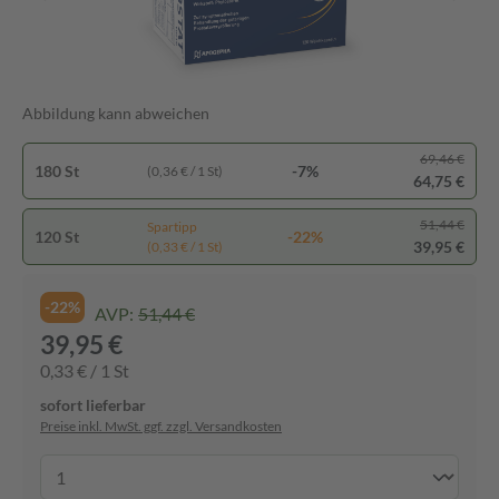
Abbildung kann abweichen
69,46 €
180 St
-7%
(0,36 € / 1 St)
64,75 €
51,44 €
Spartipp
120 St
-22%
39,95 €
(0,33 € / 1 St)
-22%
AVP:
51,44 €
39,95 €
0,33 € / 1 St
sofort lieferbar
Preise inkl. MwSt. ggf. zzgl. Versandkosten