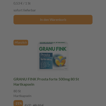
0,53 € / 1 St
sofort lieferbar
In den Warenkorb
Pflanzlich
GRANU FINK Prosta forte 500mg 80 St
Hartkapseln
80 St
Hartkapseln
-21%
AVP:
48,10 €