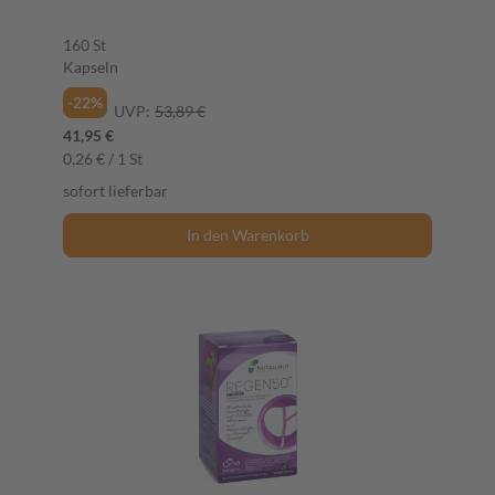
160 St
Kapseln
-22%
UVP:
53,89 €
41,95 €
0,26 € / 1 St
sofort lieferbar
In den Warenkorb