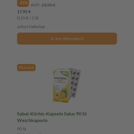
-25%
AVP:
23,90 €
17,95 €
0,15 € / 1 St
sofort lieferbar
In den Warenkorb
Pflanzlich
Sabal-Kürbis-Kapseln Salus 90 St
Weichkapseln
90 St