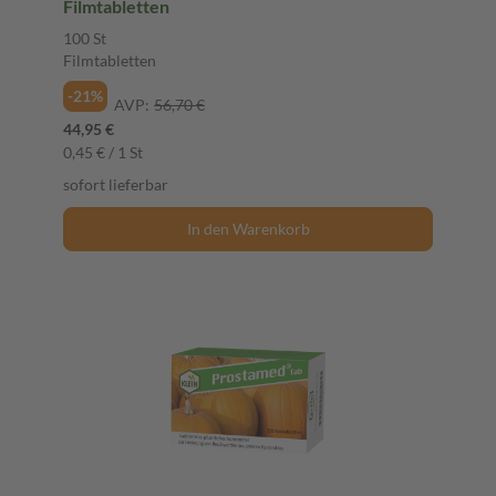
Filmtabletten
100 St
Filmtabletten
-21%
AVP:
56,70 €
44,95 €
0,45 € / 1 St
sofort lieferbar
In den Warenkorb