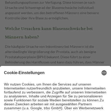
Behandlungsoptionen zur Verfügung. Diese können je nach
Ursache und Schweregrad der Blasenschwäche individuell
angepasst werden, um den betroffenen Männern eine bessere
Kontrolle über ihre Blase zu ermöglichen.
Welche Ursachen kann Blasenschwäche bei
Männern haben?
Die häufigste Ursache von Inkontinenz bei Männern ist die
altersbedingte Vergrößerung der Prostata, auch als benigne
Prostatahyperplasie (BPH) bekannt. Diese führt zu einer
Behinderung des Harnflusses und kann dazu führen, dass Männer
Schwierigkeiten haben, ihre Blase vollständig zu entleeren (auch
bekannt als Überlaufinkontinenz). Dadurch können sie anfälliger
für ungewollten Harnverlust werden.
Auch neurologische Störungen wie Parkinson-Krankheit oder
Multiple Sklerose können die Funktion der Blase beeinträchtigen
und zu Inkontinenz führen. Verletzungen des Rückenmarks oder
der Nerven im Bereich der Blase können ebenfalls dazu beitragen.