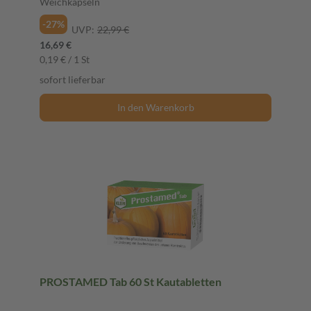
Weichkapseln
-27%
UVP:
22,99 €
16,69 €
0,19 € / 1 St
sofort lieferbar
In den Warenkorb
PROSTAMED Tab 60 St Kautabletten