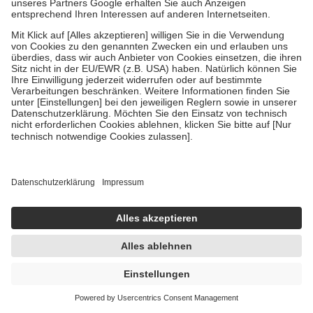
Es gibt auch Arzneimittel, die Inkontinenz bei Männern auslösen
können, wie zum Beispiel Diuretika zur Behandlung von hohem
Blutdruck oder Antidepressiva.
Was hilft gegen Blasenschwäche bei Männern?
Die Behandlung von Blasenschwäche bei Männern hängt von der
Ursache und dem Schweregrad ab. In einigen Fällen kann eine
Veränderung des Lebensstils, wie zum Beispiel die Reduzierung
des Flüssigkeitskonsums oder das regelmäßige Toilettentraining,
ausreichen, um die Symptome zu lindern.
Auch Männer können gezieltes Beckenbodentraining
durchführen, um ihre Blase zu trainieren und die Symptome der
Inkontinenz zu lindern. Die Übungen stärken die Muskeln, die die
Blase und den Urinfluss kontrollieren. Ein regelmäßiges Training
kann dazu beitragen, die Kontrolle über die Blase zu verbessern
und unfreiwilligen Harnverlust zu reduzieren.
In schwereren Fällen einer Inkontinenz können Medikamente
eingesetzt werden, um die Symptome zu kontrollieren. Hier sind
einige Beispiele für Blasenschwäche Medikamente für Männer: