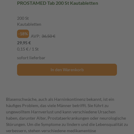
PROSTAMED Tab 200 St Kautabletten
200 St
Kautabletten
-18%
AVP:
36,50 €
29,95 €
0,15 € / 1 St
sofort lieferbar
In den Warenkorb
Blasenschwäche, auch als Harninkontinenz bekannt, ist ein
häufiges Problem, das viele Männer betrifft. Sie führt zu
ungewolltem Harnverlust und kann verschiedene Ursachen
haben, darunter Alter, Prostataerkrankungen oder neurologische
Störungen. Um die Symptome zu lindern und die Lebensqualität zu
verbessern, stehen verschiedene medikamentöse