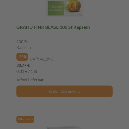
GRANU FINK BLASE 100 St Kapseln
100 St
Kapseln
-25%
UVP:
41,29 €
30,77 €
0,31 € / 1 St
sofort lieferbar
In den Warenkorb
Pflanzlich