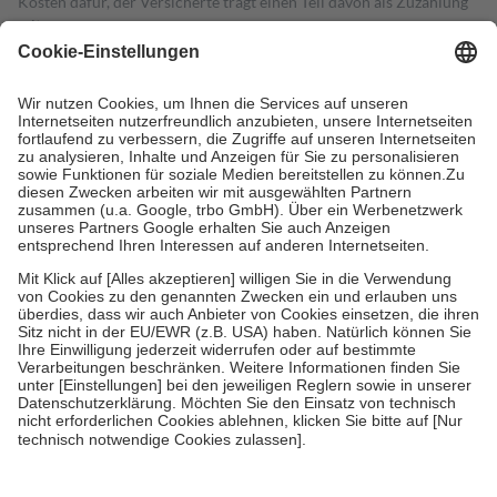
Kosten dafür, der Versicherte trägt einen Teil davon als Zuzahlung
mit.
Grundsätzlich leisten Mitglieder Zuzahlungen in Höhe von zehn
Prozent des Abgabepreises,
mindestens
jedoch
fünf Euro
und
höchstens zehn Euro.
Es sind jedoch nie mehr als die tatsächlichen
Kosten der Leistung zu entrichten.
Diese Regeln gelten grundsätzlich auch für Online-Apotheken.
Bei Heilmitteln und häuslicher Krankenpflege beträgt die
Zuzahlung zehn Prozent der Kosten sowie zehn Euro je
Verordnung.
Um das Engagement der Versicherten für ihre eigene Gesundheit zu
stärken und die besondere Stellung der Familie zu unterstützen,
fallen
keine Zuzahlungen
an bei:
• Kindern und Jugendlichen bis zum vollendeten 18. Lebensjahr
mit Ausnahme der Fahrkosten
• Untersuchungen zur Vorsorge und Früherkennung, die von der
GKV getragen werden
• empfohlenen Schutzimpfungen
• Harn- und Blutteststreifen
Wir nutzen Trusted Shops als unabhängigen Dienstleister für die
Einholung von Bewertungen. Trusted Shops hat Maßnahmen