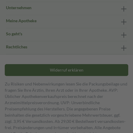
Unternehmen
Meine Apotheke
So geht's
Rechtliches
Widerruf erklären
Zu Risiken und Nebenwirkungen lesen Sie die Packungsbeilage und
fragen Sie Ihre Ärztin, Ihren Arzt oder in Ihrer Apotheke. AVP:
Üblicher Apothekenverkaufspreis berechnet nach der
Arzneimittelpreisverordnung. UVP: Unverbindliche
Preisempfehlung des Herstellers. Die angegebenen Preise
beinhalten die gesetzlich vorgeschriebene Mehrwertsteuer, ggf.
zzgl. 3,95 € Versandkosten. Ab 29,00 € Bestell­wert versand­kosten­
frei. Preisänderungen und Irrtümer vorbehalten. Alle Angebote