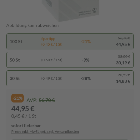
Abbildung kann abweichen
56,70 €
Spartipp
100 St
-21%
44,95 €
(0,45 € / 1 St)
33,00 €
50 St
-9%
(0,60 € / 1 St)
30,19 €
20,59 €
30 St
-28%
(0,49 € / 1 St)
14,83 €
-21%
AVP:
56,70 €
44,95 €
0,45 € / 1 St
sofort lieferbar
Preise inkl. MwSt. ggf. zzgl. Versandkosten