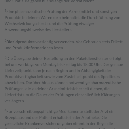
und Gratis-Beigaben nur solange der Vorrat reicht.
1
Eine pharmazeutische Prüfung der Arzneimittel und sonstigen
Produkte in deinem Warenkorb beinhaltet die Durchführung von
Wechselwirkungschecks und die Prüfung etwaiger
Anwendungshinweise des Herstellers.
2
Biozidprodukte
vorsichtig verwenden. Vor Gebrauch stets Etikett
und Produktinformationen lesen.
3
Die Übergabe deiner Bestellung an den Paketdienstleister erfolgt
bei uns werktags von Montag bis Freitag bis 18:00 Uhr. Der genaue
Lieferzeitpunkt kann je nach Region und in Abhängigkeit der
Produktverfügbarkeit sowie vom Zustellzeitpunkt des Spediteurs
abweichen. Darüber hinaus können notwendige pharmazeutische
Prüfungen, die zu deiner Arzneimittelsicherheit dienen, die
Lieferfrist um die Dauer der Prüfungen einschließlich Klärungen
verlängern.
4
Für verschreibungspflichtige Medikamente stellt der Arzt ein
Rezept aus und der Patient erhält sie in der Apotheke. Die
gesetzliche Krankenversicherung übernimmt in der Regel die