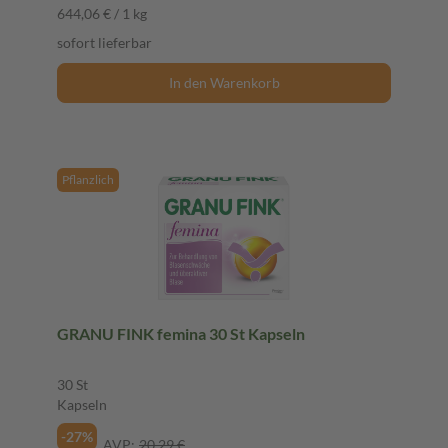
644,06 € / 1 kg
sofort lieferbar
In den Warenkorb
Pflanzlich
GRANU FINK femina 30 St Kapseln
30 St
Kapseln
-27%
AVP:
20,29 €