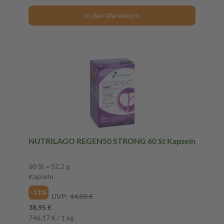
In den Warenkorb
NUTRILAGO REGEN50 STRONG 60 St Kapseln
60 St = 52,2 g
Kapseln
-11%
UVP:
44,00 €
38,95 €
746,17 € / 1 kg