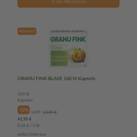
In den Warenkorb
Pflanzlich
GRANU FINK BLASE 160 St Kapseln
160 St
Kapseln
-22%
UVP:
53,89 €
41,95 €
0,26 € / 1 St
sofort lieferbar