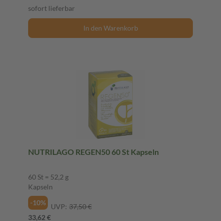
sofort lieferbar
In den Warenkorb
NUTRILAGO REGEN50 60 St Kapseln
60 St = 52,2 g
Kapseln
-10%
UVP:
37,50 €
33,62 €