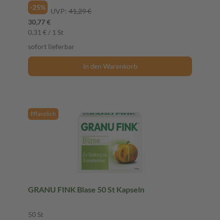
-25%
UVP:
41,29 €
30,77 €
0,31 € / 1 St
sofort lieferbar
In den Warenkorb
Pflanzlich
GRANU FINK Blase 50 St Kapseln
50 St