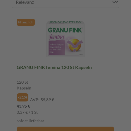
Pflanzlich
GRANU FINK femina 120 St Kapseln
120 St
Kapseln
-21%
AVP:
55,89 €
43,95 €
0,37 € / 1 St
sofort lieferbar