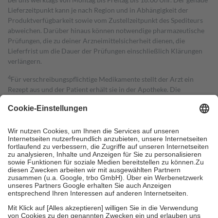
Lieferzeitpunkt kann je nach Region und in Abhängigkeit der
Produktverfügbarkeit sowie vom Zustellzeitpunkt des Spediteurs
abweichen. Darüber hinaus können notwendige pharmazeutische
Prüfungen, die zu deiner Arzneimittelsicherheit dienen, die
Lieferfrist um die Dauer der Prüfungen einschließlich Klärungen
verlängern.
4
Für verschreibungspflichtige Medikamente stellt der Arzt ein
Rezept aus und der Patient erhält sie in der Apotheke. Die
gesetzliche Krankenversicherung übernimmt in der Regel die
Kosten dafür, der Versicherte trägt einen Teil davon als Zuzahlung
mit.
Grundsätzlich leisten Mitglieder Zuzahlungen in Höhe von zehn
Prozent des Abgabepreises,
mindestens
jedoch
fünf Euro
und
höchstens zehn Euro.
Es sind jedoch nie mehr als die tatsächlichen
Kosten der Leistung zu entrichten.
Diese Regeln gelten grundsätzlich auch für Online-Apotheken.
Bei Heilmitteln und häuslicher Krankenpflege beträgt die
Zuzahlung zehn Prozent der Kosten sowie zehn Euro je
Verordnung.
Um das Engagement der Versicherten für ihre eigene Gesundheit zu