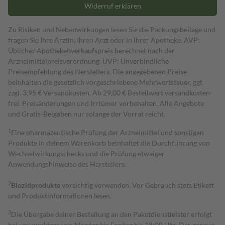
Widerruf erklären
Zu Risiken und Nebenwirkungen lesen Sie die Packungsbeilage und
fragen Sie Ihre Ärztin, Ihren Arzt oder in Ihrer Apotheke. AVP:
Üblicher Apothekenverkaufspreis berechnet nach der
Arzneimittelpreisverordnung. UVP: Unverbindliche
Preisempfehlung des Herstellers. Die angegebenen Preise
beinhalten die gesetzlich vorgeschriebene Mehrwertsteuer, ggf.
zzgl. 3,95 € Versandkosten. Ab 29,00 € Bestell­wert versand­kosten­
frei. Preisänderungen und Irrtümer vorbehalten. Alle Angebote
und Gratis-Beigaben nur solange der Vorrat reicht.
1
Eine pharmazeutische Prüfung der Arzneimittel und sonstigen
Produkte in deinem Warenkorb beinhaltet die Durchführung von
Wechselwirkungschecks und die Prüfung etwaiger
Anwendungshinweise des Herstellers.
2
Biozidprodukte
vorsichtig verwenden. Vor Gebrauch stets Etikett
und Produktinformationen lesen.
3
Die Übergabe deiner Bestellung an den Paketdienstleister erfolgt
bei uns werktags von Montag bis Freitag bis 18:00 Uhr. Der genaue