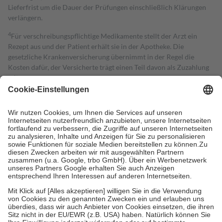
Lieferfrist um die Dauer der Prüfungen einschließlich Klärungen
verlängern.
4
Für verschreibungspflichtige Medikamente stellt der Arzt ein
Rezept aus und der Patient erhält sie in der Apotheke. Die
gesetzliche Krankenversicherung übernimmt in der Regel die
Kosten dafür, der Versicherte trägt einen Teil davon als Zuzahlung
mit.
Grundsätzlich leisten Mitglieder Zuzahlungen in Höhe von zehn
Prozent des Abgabepreises,
mindestens
jedoch
fünf Euro
und
höchstens zehn Euro.
Es sind jedoch nie mehr als die tatsächlichen
Kosten der Leistung zu entrichten.
Diese Regeln gelten grundsätzlich auch für Online-Apotheken.
Bei Heilmitteln und häuslicher Krankenpflege beträgt die
Zuzahlung zehn Prozent der Kosten sowie zehn Euro je
Verordnung.
Um das Engagement der Versicherten für ihre eigene Gesundheit zu
stärken und die besondere Stellung der Familie zu unterstützen,
fallen
keine Zuzahlungen
an bei:
• Kindern und Jugendlichen bis zum vollendeten 18. Lebensjahr
mit Ausnahme der Fahrkosten