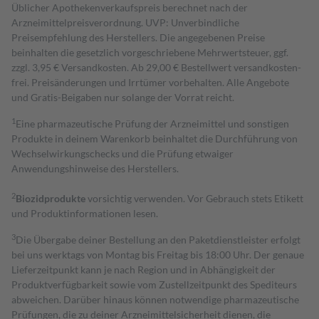
Üblicher Apothekenverkaufspreis berechnet nach der
Arzneimittelpreisverordnung. UVP: Unverbindliche
Preisempfehlung des Herstellers. Die angegebenen Preise
beinhalten die gesetzlich vorgeschriebene Mehrwertsteuer, ggf.
zzgl. 3,95 € Versandkosten. Ab 29,00 € Bestell­wert versand­kosten­
frei. Preisänderungen und Irrtümer vorbehalten. Alle Angebote
und Gratis-Beigaben nur solange der Vorrat reicht.
1
Eine pharmazeutische Prüfung der Arzneimittel und sonstigen
Produkte in deinem Warenkorb beinhaltet die Durchführung von
Wechselwirkungschecks und die Prüfung etwaiger
Anwendungshinweise des Herstellers.
2
Biozidprodukte
vorsichtig verwenden. Vor Gebrauch stets Etikett
und Produktinformationen lesen.
3
Die Übergabe deiner Bestellung an den Paketdienstleister erfolgt
bei uns werktags von Montag bis Freitag bis 18:00 Uhr. Der genaue
Lieferzeitpunkt kann je nach Region und in Abhängigkeit der
Produktverfügbarkeit sowie vom Zustellzeitpunkt des Spediteurs
abweichen. Darüber hinaus können notwendige pharmazeutische
Prüfungen, die zu deiner Arzneimittelsicherheit dienen, die