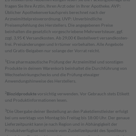
fragen Sie Ihre Ärztin, Ihren Arzt oder in Ihrer Apotheke. AVP:
Üblicher Apothekenverkaufspreis berechnet nach der
Arzneimittelpreisverordnung. UVP: Unverbindliche
Preisempfehlung des Herstellers. Die angegebenen Preise
beinhalten die gesetzlich vorgeschriebene Mehrwertsteuer, ggf.
zzgl. 3,95 € Versandkosten. Ab 29,00 € Bestell­wert versand­kosten­
frei. Preisänderungen und Irrtümer vorbehalten. Alle Angebote
und Gratis-Beigaben nur solange der Vorrat reicht.
1
Eine pharmazeutische Prüfung der Arzneimittel und sonstigen
Produkte in deinem Warenkorb beinhaltet die Durchführung von
Wechselwirkungschecks und die Prüfung etwaiger
Anwendungshinweise des Herstellers.
2
Biozidprodukte
vorsichtig verwenden. Vor Gebrauch stets Etikett
und Produktinformationen lesen.
3
Die Übergabe deiner Bestellung an den Paketdienstleister erfolgt
bei uns werktags von Montag bis Freitag bis 18:00 Uhr. Der genaue
Lieferzeitpunkt kann je nach Region und in Abhängigkeit der
Produktverfügbarkeit sowie vom Zustellzeitpunkt des Spediteurs