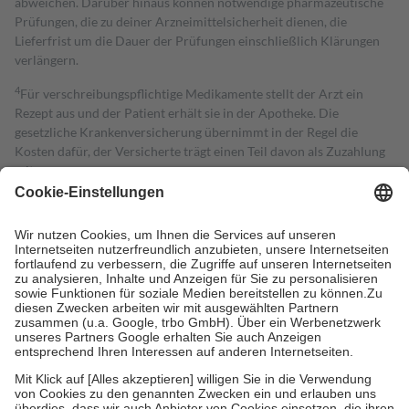
abweichen. Darüber hinaus können notwendige pharmazeutische
Prüfungen, die zu deiner Arzneimittelsicherheit dienen, die
Lieferfrist um die Dauer der Prüfungen einschließlich Klärungen
verlängern.
4
Für verschreibungspflichtige Medikamente stellt der Arzt ein
Rezept aus und der Patient erhält sie in der Apotheke. Die
gesetzliche Krankenversicherung übernimmt in der Regel die
Kosten dafür, der Versicherte trägt einen Teil davon als Zuzahlung
mit.
Grundsätzlich leisten Mitglieder Zuzahlungen in Höhe von zehn
Prozent des Abgabepreises,
mindestens
jedoch
fünf Euro
und
höchstens zehn Euro.
Es sind jedoch nie mehr als die tatsächlichen
Kosten der Leistung zu entrichten.
Diese Regeln gelten grundsätzlich auch für Online-Apotheken.
Bei Heilmitteln und häuslicher Krankenpflege beträgt die
Zuzahlung zehn Prozent der Kosten sowie zehn Euro je
Verordnung.
Um das Engagement der Versicherten für ihre eigene Gesundheit zu
stärken und die besondere Stellung der Familie zu unterstützen,
fallen
keine Zuzahlungen
an bei:
• Kindern und Jugendlichen bis zum vollendeten 18. Lebensjahr