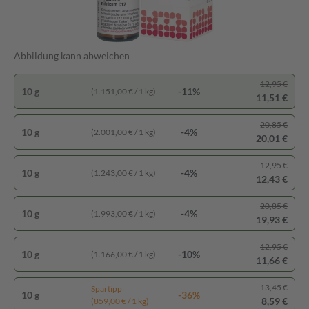
Abbildung kann abweichen
12,95 €
10 g
-11%
(1.151,00 € / 1 kg)
11,51 €
20,85 €
10 g
-4%
(2.001,00 € / 1 kg)
20,01 €
12,95 €
10 g
-4%
(1.243,00 € / 1 kg)
12,43 €
20,85 €
10 g
-4%
(1.993,00 € / 1 kg)
19,93 €
12,95 €
10 g
-10%
(1.166,00 € / 1 kg)
11,66 €
13,45 €
Spartipp
10 g
-36%
8,59 €
(859,00 € / 1 kg)