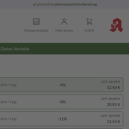
persönliche
pharmazeutische Beratung
Rezept einlösen
Mein Konto
0,00 €
Deine Vorteile
AVP:
12,95 €
-4%
00 € / 1 kg)
12,43 €
AVP:
20,85 €
-4%
00 € / 1 kg)
20,01 €
AVP:
12,95 €
-11%
00 € / 1 kg)
11,51 €