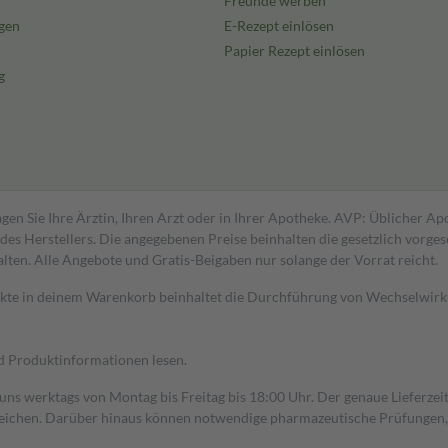
Freunde werben
gen
E-Rezept einlösen
Papier Rezept einlösen
g
gen Sie Ihre Ärztin, Ihren Arzt oder in Ihrer Apotheke. AVP: Üblicher A
s Herstellers. Die angegebenen Preise beinhalten die gesetzlich vorgesc
alten. Alle Angebote und Gratis-Beigaben nur solange der Vorrat reicht.
dukte in deinem Warenkorb beinhaltet die Durchführung von Wechselwir
nd Produktinformationen lesen.
 uns werktags von Montag bis Freitag bis 18:00 Uhr. Der genaue Lieferze
ichen. Darüber hinaus können notwendige pharmazeutische Prüfungen, die