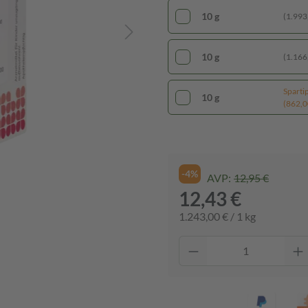
10 g
(1.993,
10 g
(1.166,
Sparti
10 g
(862,00
-4%
AVP:
12,95 €
12,43 €
1.243,00 € / 1 kg