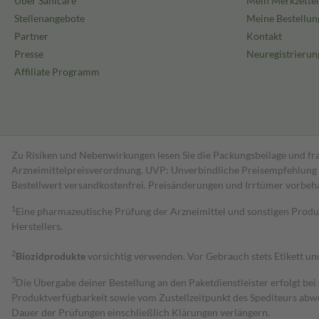
Über Sanicare
Mein Merkzettel
Stellenangebote
Meine Bestellun
Partner
Kontakt
Presse
Neuregistrierun
Affiliate Programm
Zu Risiken und Nebenwirkungen lesen Sie die Packungsbeilage und fra
Arzneimittelpreisverordnung. UVP: Unverbindliche Preisempfehlung de
Bestell­wert versand­kosten­frei. Preisänderungen und Irrtümer vorbeh
1
Eine pharmazeutische Prüfung der Arzneimittel und sonstigen Pro
Herstellers.
2
Biozidprodukte
vorsichtig verwenden. Vor Gebrauch stets Etikett u
3
Die Übergabe deiner Bestellung an den Paketdienstleister erfolgt bei
Produktverfügbarkeit sowie vom Zustellzeitpunkt des Spediteurs abwe
Dauer der Prüfungen einschließlich Klärungen verlängern.