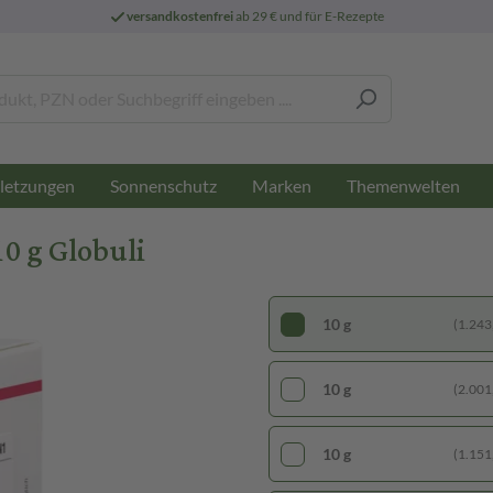
versandkostenfrei
ab 29 € und für E-Rezepte
letzungen
Sonnenschutz
Marken
Themenwelten
 g Globuli
10 g
(1.243,
10 g
(2.001,
10 g
(1.151,