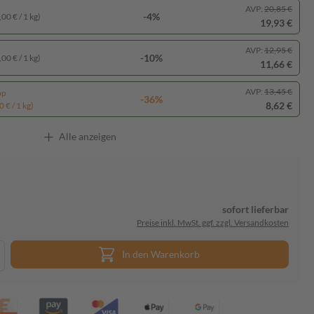
AVP:
20,85 €
-4%
00 € / 1 kg)
19,93 €
AVP:
12,95 €
-10%
00 € / 1 kg)
11,66 €
AVP:
13,45 €
pp
-36%
8,62 €
 € / 1 kg)
Alle anzeigen
sofort lieferbar
Preise inkl. MwSt. ggf. zzgl. Versandkosten
In den Warenkorb