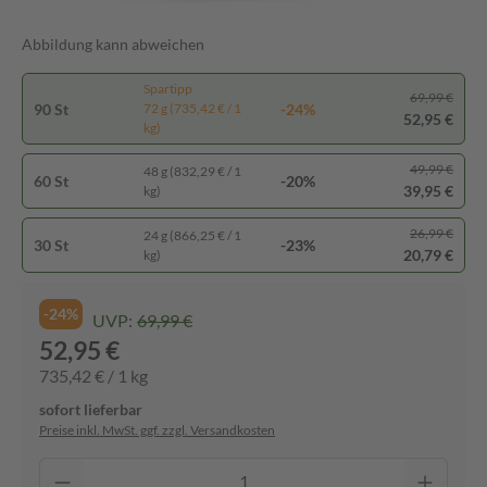
Abbildung kann abweichen
Spartipp
69,99 €
90 St
-24%
72 g (735,42 € / 1
52,95 €
kg)
49,99 €
48 g (832,29 € / 1
60 St
-20%
39,95 €
kg)
26,99 €
24 g (866,25 € / 1
30 St
-23%
20,79 €
kg)
-24%
UVP:
69,99 €
52,95 €
735,42 € / 1 kg
sofort lieferbar
Preise inkl. MwSt. ggf. zzgl. Versandkosten