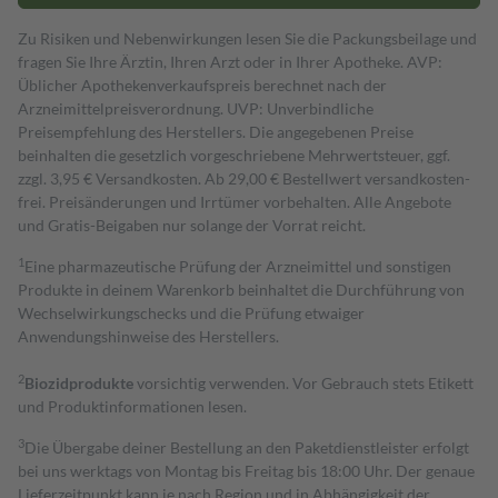
Zu Risiken und Nebenwirkungen lesen Sie die Packungsbeilage und
fragen Sie Ihre Ärztin, Ihren Arzt oder in Ihrer Apotheke. AVP:
Üblicher Apothekenverkaufspreis berechnet nach der
Arzneimittelpreisverordnung. UVP: Unverbindliche
Preisempfehlung des Herstellers. Die angegebenen Preise
beinhalten die gesetzlich vorgeschriebene Mehrwertsteuer, ggf.
zzgl. 3,95 € Versandkosten. Ab 29,00 € Bestell­wert versand­kosten­
frei. Preisänderungen und Irrtümer vorbehalten. Alle Angebote
und Gratis-Beigaben nur solange der Vorrat reicht.
1
Eine pharmazeutische Prüfung der Arzneimittel und sonstigen
Produkte in deinem Warenkorb beinhaltet die Durchführung von
Wechselwirkungschecks und die Prüfung etwaiger
Anwendungshinweise des Herstellers.
2
Biozidprodukte
vorsichtig verwenden. Vor Gebrauch stets Etikett
und Produktinformationen lesen.
3
Die Übergabe deiner Bestellung an den Paketdienstleister erfolgt
bei uns werktags von Montag bis Freitag bis 18:00 Uhr. Der genaue
Lieferzeitpunkt kann je nach Region und in Abhängigkeit der