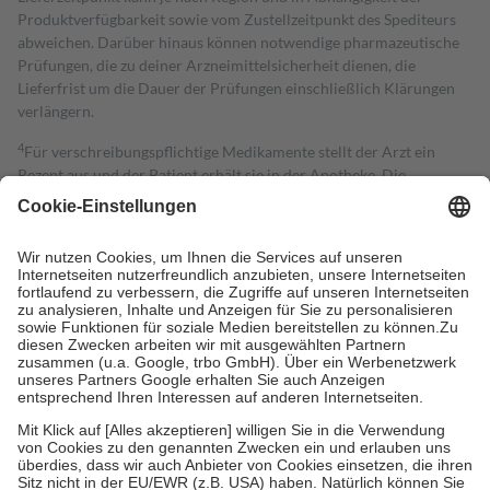
Produktverfügbarkeit sowie vom Zustellzeitpunkt des Spediteurs
abweichen. Darüber hinaus können notwendige pharmazeutische
Prüfungen, die zu deiner Arzneimittelsicherheit dienen, die
Lieferfrist um die Dauer der Prüfungen einschließlich Klärungen
verlängern.
4
Für verschreibungspflichtige Medikamente stellt der Arzt ein
Rezept aus und der Patient erhält sie in der Apotheke. Die
gesetzliche Krankenversicherung übernimmt in der Regel die
Kosten dafür, der Versicherte trägt einen Teil davon als Zuzahlung
mit.
Grundsätzlich leisten Mitglieder Zuzahlungen in Höhe von zehn
Prozent des Abgabepreises,
mindestens
jedoch
fünf Euro
und
höchstens zehn Euro.
Es sind jedoch nie mehr als die tatsächlichen
Kosten der Leistung zu entrichten.
Diese Regeln gelten grundsätzlich auch für Online-Apotheken.
Bei Heilmitteln und häuslicher Krankenpflege beträgt die
Zuzahlung zehn Prozent der Kosten sowie zehn Euro je
Verordnung.
Um das Engagement der Versicherten für ihre eigene Gesundheit zu
stärken und die besondere Stellung der Familie zu unterstützen,