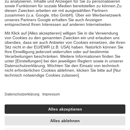
Bei Heilmitteln und häuslicher Krankenpflege beträgt die
Zuzahlung zehn Prozent der Kosten sowie zehn Euro je
Verordnung.
Um das Engagement der Versicherten für ihre eigene Gesundheit zu
stärken und die besondere Stellung der Familie zu unterstützen,
fallen
keine Zuzahlungen
an bei:
• Kindern und Jugendlichen bis zum vollendeten 18. Lebensjahr
mit Ausnahme der Fahrkosten
• Untersuchungen zur Vorsorge und Früherkennung, die von der
GKV getragen werden
• empfohlenen Schutzimpfungen
• Harn- und Blutteststreifen
Wir nutzen Trusted Shops als unabhängigen Dienstleister für die
Einholung von Bewertungen. Trusted Shops hat Maßnahmen
getroffen, um sicherzustellen, dass es sich um echte Bewertungen
handelt. Mehr Informationen findest du hier:
https://help.etrusted.com/hc/de/articles/4419944605341
Einige Bilder und Inhalte wurden unter Zuhilfenahme künstlicher
Intelligenz erstellt.