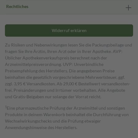
Rechtliches
Widerruf erklären
Zu Risiken und Nebenwirkungen lesen Sie die Packungsbeilage und
fragen Sie Ihre Ärztin, Ihren Arzt oder in Ihrer Apotheke. AVP:
Üblicher Apothekenverkaufspreis berechnet nach der
Arzneimittelpreisverordnung. UVP: Unverbindliche
Preisempfehlung des Herstellers. Die angegebenen Preise
beinhalten die gesetzlich vorgeschriebene Mehrwertsteuer, ggf.
zzgl. 3,95 € Versandkosten. Ab 29,00 € Bestell­wert versand­kosten­
frei. Preisänderungen und Irrtümer vorbehalten. Alle Angebote
und Gratis-Beigaben nur solange der Vorrat reicht.
1
Eine pharmazeutische Prüfung der Arzneimittel und sonstigen
Produkte in deinem Warenkorb beinhaltet die Durchführung von
Wechselwirkungschecks und die Prüfung etwaiger
Anwendungshinweise des Herstellers.