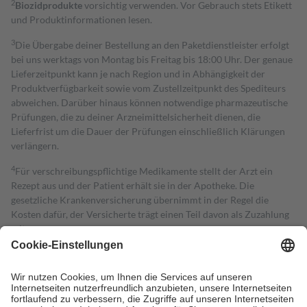
2
Biozidprodukte
vorsichtig verwenden. Vor Gebrauch stets Etikett
und Produktinformationen lesen.
3
Die Übergabe deiner Bestellung an den Paketdienstleister erfolgt
bei uns werktags von Montag bis Freitag bis 18:00 Uhr. Der genaue
Lieferzeitpunkt kann je nach Region und in Abhängigkeit der
Produktverfügbarkeit sowie vom Zustellzeitpunkt des Spediteurs
abweichen. Darüber hinaus können notwendige pharmazeutische
Prüfungen, die zu deiner Arzneimittelsicherheit dienen, die
Lieferfrist um die Dauer der Prüfungen einschließlich Klärungen
verlängern.
4
Für verschreibungspflichtige Medikamente stellt der Arzt ein
Rezept aus und der Patient erhält sie in der Apotheke. Die
gesetzliche Krankenversicherung übernimmt in der Regel die
Kosten dafür, der Versicherte trägt einen Teil davon als Zuzahlung
mit.
Grundsätzlich leisten Mitglieder Zuzahlungen in Höhe von zehn
Prozent des Abgabepreises,
mindestens
jedoch
fünf Euro
und
höchstens zehn Euro.
Es sind jedoch nie mehr als die tatsächlichen
Kosten der Leistung zu entrichten.
Diese Regeln gelten grundsätzlich auch für Online-Apotheken.