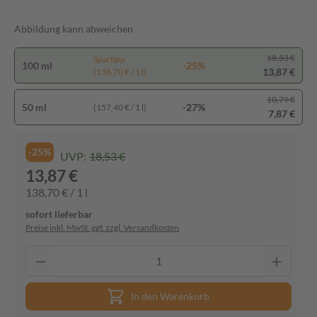
Abbildung kann abweichen
18,53 €
Spartipp
100 ml
-25%
13,87 €
(138,70 € / 1 l)
10,79 €
50 ml
-27%
(157,40 € / 1 l)
7,87 €
-25%
UVP:
18,53 €
13,87 €
138,70 € / 1 l
sofort lieferbar
Preise inkl. MwSt. ggf. zzgl. Versandkosten
In den Warenkorb