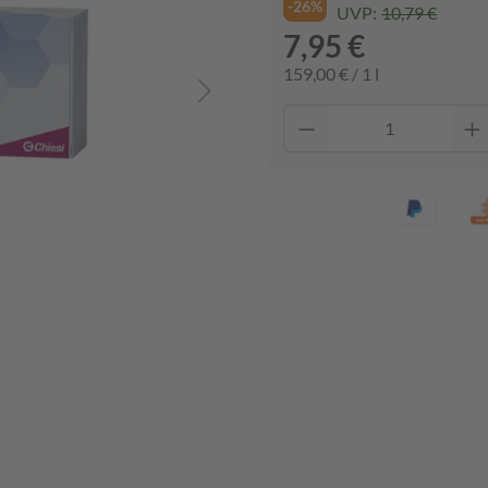
-26%
UVP:
10,79 €
7,95 €
159,00 € / 1 l