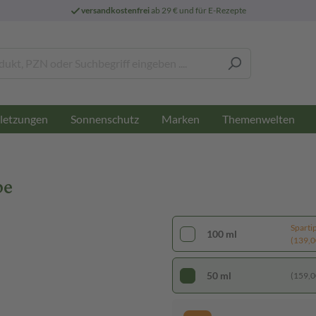
versandkostenfrei
ab 29 € und für E-Rezepte
letzungen
Sonnenschutz
Marken
Themenwelten
be
Sparti
100 ml
(139,00
50 ml
(159,00