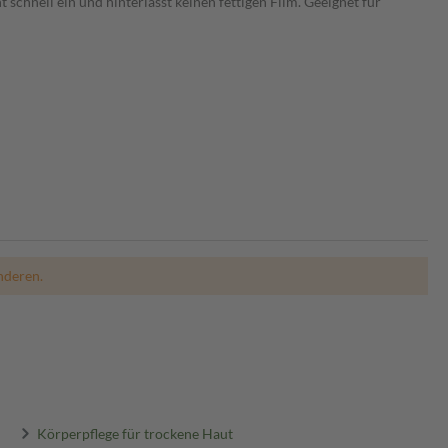
t schnell ein und hinterlässt keinen fettigen Film. Geeignet für
nderen.
Körperpflege für trockene Haut