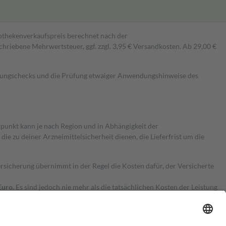
pothekenverkaufspreis berechnet nach der
hriebene Mehrwertsteuer, ggf. zzgl. 3,95 € Versandkosten. Ab 29,00 €
kungschecks und die Prüfung etwaiger Anwendungshinweise des
itpunkt kann je nach Region und in Abhängigkeit der
 zu deiner Arzneimittelsicherheit dienen, die Lieferfrist um die
ersicherung übernimmt in der Regel die Kosten dafür, der Versicherte
Euro.
Es sind jedoch nie mehr als die tatsächlichen Kosten der Leistung