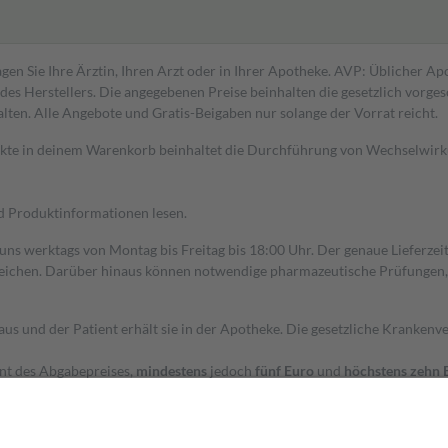
gen Sie Ihre Ärztin, Ihren Arzt oder in Ihrer Apotheke. AVP: Üblicher A
s Herstellers. Die angegebenen Preise beinhalten die gesetzlich vorgesc
alten. Alle Angebote und Gratis-Beigaben nur solange der Vorrat reicht.
dukte in deinem Warenkorb beinhaltet die Durchführung von Wechselwir
nd Produktinformationen lesen.
 uns werktags von Montag bis Freitag bis 18:00 Uhr. Der genaue Lieferze
ichen. Darüber hinaus können notwendige pharmazeutische Prüfungen, die
aus und der Patient erhält sie in der Apotheke. Die gesetzliche Krankenv
ent des Abgabepreises,
mindestens
jedoch
fünf Euro
und
höchstens zehn 
zehn Prozent der Kosten sowie zehn Euro je Verordnung.