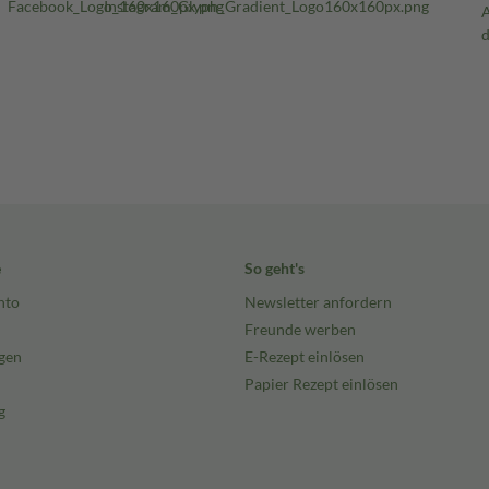
e
So geht's
nto
Newsletter anfordern
Freunde werben
gen
E-Rezept einlösen
Papier Rezept einlösen
g