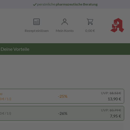
persönliche
pharmazeutische Beratung
Rezept einlösen
Mein Konto
0,00 €
Deine Vorteile
UVP:
18,53 €
pp
-25%
13,90 €
 € / 1 l)
UVP:
10,79 €
-26%
 € / 1 l)
7,95 €