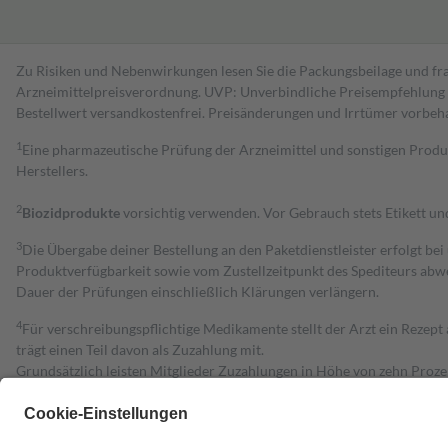
Zu Risiken und Nebenwirkungen lesen Sie die Packungsbeilage und fra
Arzneimittelpreisverordnung. UVP: Unverbindliche Preisempfehlung de
Bestell­wert versand­kosten­frei. Preisänderungen und Irrtümer vorbeh
1
Eine pharmazeutische Prüfung der Arzneimittel und sonstigen Pro
Herstellers.
2
Biozidprodukte
vorsichtig verwenden. Vor Gebrauch stets Etikett u
3
Die Übergabe deiner Bestellung an den Paketdienstleister erfolgt bei
Produktverfügbarkeit sowie vom Zustellzeitpunkt des Spediteurs abwe
Dauer der Prüfungen einschließlich Klärungen verlängern.
4
Für verschreibungspflichtige Medikamente stellt der Arzt ein Rezept 
trägt einen Teil davon als Zuzahlung mit.
Grundsätzlich leisten Mitglieder Zuzahlungen in Höhe von zehn Proz
zu entrichten.
Diese Regeln gelten grundsätzlich auch für Online-Apotheken.
Bei Heilmitteln und häuslicher Krankenpflege beträgt die Zuzahlung 