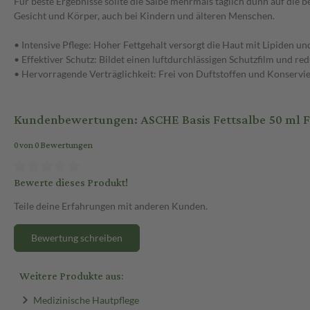
Für beste Ergebnisse sollte die Salbe mehrmals täglich dünn auf die bet
Gesicht und Körper, auch bei Kindern und älteren Menschen.
• Intensive Pflege: Hoher Fettgehalt versorgt die Haut mit Lipiden und
• Effektiver Schutz: Bildet einen luftdurchlässigen Schutzfilm und red
• Hervorragende Verträglichkeit: Frei von Duftstoffen und Konservie
Kundenbewertungen: ASCHE Basis Fettsalbe 50 ml F
0 von 0 Bewertungen
Bewerte dieses Produkt!
Teile deine Erfahrungen mit anderen Kunden.
Bewertung schreiben
Weitere Produkte aus:
Medizinische Hautpflege