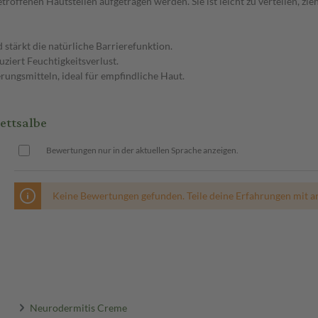
roffenen Hautstellen aufgetragen werden. Sie ist leicht zu verteilen, zieh
 stärkt die natürliche Barrierefunktion.
uziert Feuchtigkeitsverlust.
rungsmitteln, ideal für empfindliche Haut.
ettsalbe
Bewertungen nur in der aktuellen Sprache anzeigen.
Keine Bewertungen gefunden. Teile deine Erfahrungen mit a
Neurodermitis Creme