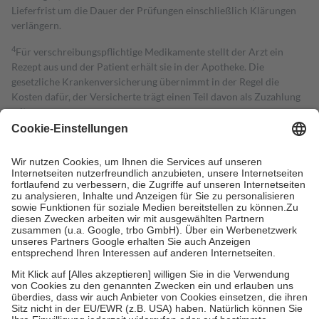
Lieferfrist um die Dauer der Prüfungen einschließlich Klärungen
verlängern.
4
Für verschreibungspflichtige Medikamente stellt der Arzt ein
Rezept aus und der Patient erhält sie in der Apotheke. Die
gesetzliche Krankenversicherung übernimmt in der Regel die
Kosten dafür, der Versicherte trägt einen Teil davon als Zuzahlung
mit.
Grundsätzlich leisten Mitglieder Zuzahlungen in Höhe von zehn
Prozent des Abgabepreises,
mindestens
jedoch
fünf Euro
und
höchstens zehn Euro.
Es sind jedoch nie mehr als die tatsächlichen
Kosten der Leistung zu entrichten.
Diese Regeln gelten grundsätzlich auch für Online-Apotheken.
Bei Heilmitteln und häuslicher Krankenpflege beträgt die
Zuzahlung zehn Prozent der Kosten sowie zehn Euro je
Verordnung.
Um das Engagement der Versicherten für ihre eigene Gesundheit zu
stärken und die besondere Stellung der Familie zu unterstützen,
fallen
keine Zuzahlungen
an bei:
• Kindern und Jugendlichen bis zum vollendeten 18. Lebensjahr
mit Ausnahme der Fahrkosten