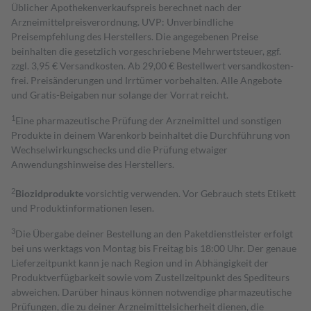
Üblicher Apothekenverkaufspreis berechnet nach der
Arzneimittelpreisverordnung. UVP: Unverbindliche
Preisempfehlung des Herstellers. Die angegebenen Preise
beinhalten die gesetzlich vorgeschriebene Mehrwertsteuer, ggf.
zzgl. 3,95 € Versandkosten. Ab 29,00 € Bestell­wert versand­kosten­
frei. Preisänderungen und Irrtümer vorbehalten. Alle Angebote
und Gratis-Beigaben nur solange der Vorrat reicht.
1
Eine pharmazeutische Prüfung der Arzneimittel und sonstigen
Produkte in deinem Warenkorb beinhaltet die Durchführung von
Wechselwirkungschecks und die Prüfung etwaiger
Anwendungshinweise des Herstellers.
2
Biozidprodukte
vorsichtig verwenden. Vor Gebrauch stets Etikett
und Produktinformationen lesen.
3
Die Übergabe deiner Bestellung an den Paketdienstleister erfolgt
bei uns werktags von Montag bis Freitag bis 18:00 Uhr. Der genaue
Lieferzeitpunkt kann je nach Region und in Abhängigkeit der
Produktverfügbarkeit sowie vom Zustellzeitpunkt des Spediteurs
abweichen. Darüber hinaus können notwendige pharmazeutische
Prüfungen, die zu deiner Arzneimittelsicherheit dienen, die