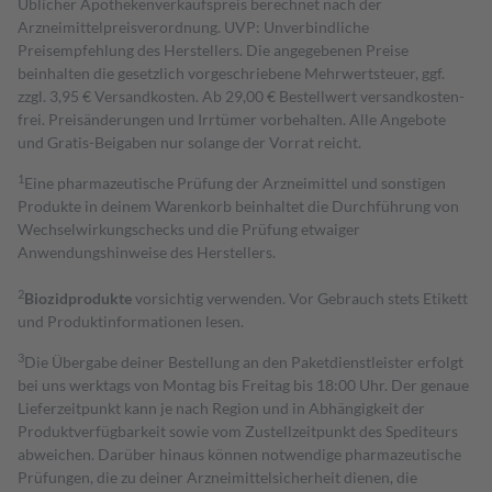
Üblicher Apothekenverkaufspreis berechnet nach der
Arzneimittelpreisverordnung. UVP: Unverbindliche
Preisempfehlung des Herstellers. Die angegebenen Preise
beinhalten die gesetzlich vorgeschriebene Mehrwertsteuer, ggf.
zzgl. 3,95 € Versandkosten. Ab 29,00 € Bestell­wert versand­kosten­
frei. Preisänderungen und Irrtümer vorbehalten. Alle Angebote
und Gratis-Beigaben nur solange der Vorrat reicht.
1
Eine pharmazeutische Prüfung der Arzneimittel und sonstigen
Produkte in deinem Warenkorb beinhaltet die Durchführung von
Wechselwirkungschecks und die Prüfung etwaiger
Anwendungshinweise des Herstellers.
2
Biozidprodukte
vorsichtig verwenden. Vor Gebrauch stets Etikett
und Produktinformationen lesen.
3
Die Übergabe deiner Bestellung an den Paketdienstleister erfolgt
bei uns werktags von Montag bis Freitag bis 18:00 Uhr. Der genaue
Lieferzeitpunkt kann je nach Region und in Abhängigkeit der
Produktverfügbarkeit sowie vom Zustellzeitpunkt des Spediteurs
abweichen. Darüber hinaus können notwendige pharmazeutische
Prüfungen, die zu deiner Arzneimittelsicherheit dienen, die