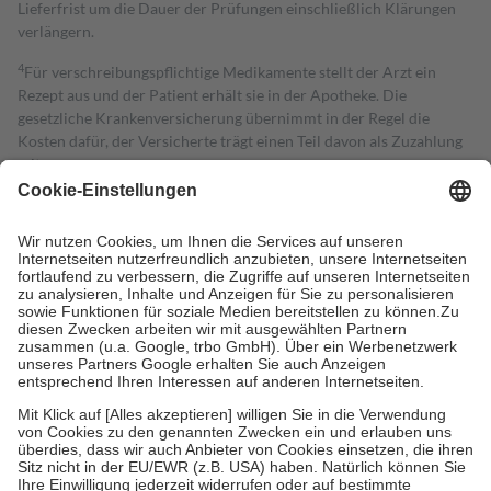
Lieferfrist um die Dauer der Prüfungen einschließlich Klärungen
verlängern.
4
Für verschreibungspflichtige Medikamente stellt der Arzt ein
Rezept aus und der Patient erhält sie in der Apotheke. Die
gesetzliche Krankenversicherung übernimmt in der Regel die
Kosten dafür, der Versicherte trägt einen Teil davon als Zuzahlung
mit.
Grundsätzlich leisten Mitglieder Zuzahlungen in Höhe von zehn
Prozent des Abgabepreises,
mindestens
jedoch
fünf Euro
und
höchstens zehn Euro.
Es sind jedoch nie mehr als die tatsächlichen
Kosten der Leistung zu entrichten.
Diese Regeln gelten grundsätzlich auch für Online-Apotheken.
Bei Heilmitteln und häuslicher Krankenpflege beträgt die
Zuzahlung zehn Prozent der Kosten sowie zehn Euro je
Verordnung.
Um das Engagement der Versicherten für ihre eigene Gesundheit zu
stärken und die besondere Stellung der Familie zu unterstützen,
fallen
keine Zuzahlungen
an bei:
• Kindern und Jugendlichen bis zum vollendeten 18. Lebensjahr
mit Ausnahme der Fahrkosten
• Untersuchungen zur Vorsorge und Früherkennung, die von der