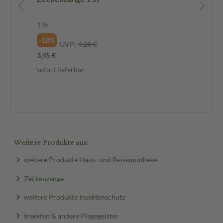
10
1 St
Sp
-18%
UVP:
4,20 €
-1
3,45 €
6,9
sofort lieferbar
69,
sof
Weitere Produkte aus:
weitere Produkte Haus- und Reiseapotheke
Zeckenzange
weitere Produkte Insektenschutz
Insekten & andere Plagegeister