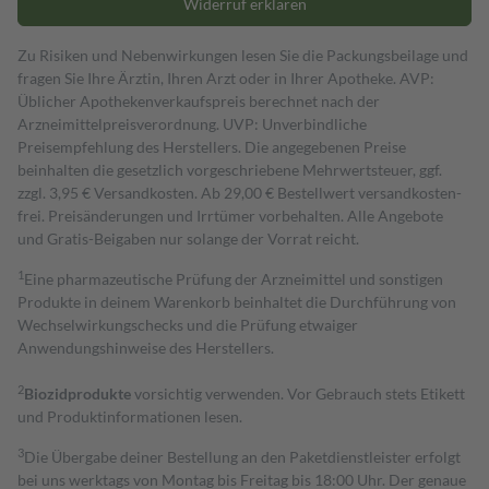
Widerruf erklären
Zu Risiken und Nebenwirkungen lesen Sie die Packungsbeilage und
fragen Sie Ihre Ärztin, Ihren Arzt oder in Ihrer Apotheke. AVP:
Üblicher Apothekenverkaufspreis berechnet nach der
Arzneimittelpreisverordnung. UVP: Unverbindliche
Preisempfehlung des Herstellers. Die angegebenen Preise
beinhalten die gesetzlich vorgeschriebene Mehrwertsteuer, ggf.
zzgl. 3,95 € Versandkosten. Ab 29,00 € Bestell­wert versand­kosten­
frei. Preisänderungen und Irrtümer vorbehalten. Alle Angebote
und Gratis-Beigaben nur solange der Vorrat reicht.
1
Eine pharmazeutische Prüfung der Arzneimittel und sonstigen
Produkte in deinem Warenkorb beinhaltet die Durchführung von
Wechselwirkungschecks und die Prüfung etwaiger
Anwendungshinweise des Herstellers.
2
Biozidprodukte
vorsichtig verwenden. Vor Gebrauch stets Etikett
und Produktinformationen lesen.
3
Die Übergabe deiner Bestellung an den Paketdienstleister erfolgt
bei uns werktags von Montag bis Freitag bis 18:00 Uhr. Der genaue