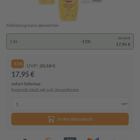
Abbildung kann abweichen
20,18 €
1 St
-11%
17,95 €
-11%
UVP:
20,18 €
17,95 €
sofort lieferbar
Preise inkl. MwSt. ggf. zzgl. Versandkosten
In den Warenkorb