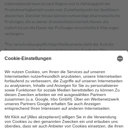
Lieferzeitpunkt kann je nach Region und in Abhängigkeit der
Produktverfügbarkeit sowie vom Zustellzeitpunkt des Spediteurs
abweichen. Darüber hinaus können notwendige pharmazeutische
Prüfungen, die zu deiner Arzneimittelsicherheit dienen, die
Lieferfrist um die Dauer der Prüfungen einschließlich Klärungen
verlängern.
4
Für verschreibungspflichtige Medikamente stellt der Arzt ein
Rezept aus und der Patient erhält sie in der Apotheke. Die
gesetzliche Krankenversicherung übernimmt in der Regel die
Kosten dafür, der Versicherte trägt einen Teil davon als Zuzahlung
mit.
Grundsätzlich leisten Mitglieder Zuzahlungen in Höhe von zehn
Prozent des Abgabepreises,
mindestens
jedoch
fünf Euro
und
höchstens zehn Euro.
Es sind jedoch nie mehr als die tatsächlichen
Kosten der Leistung zu entrichten.
Diese Regeln gelten grundsätzlich auch für Online-Apotheken.
Bei Heilmitteln und häuslicher Krankenpflege beträgt die
Zuzahlung zehn Prozent der Kosten sowie zehn Euro je
Verordnung.
Um das Engagement der Versicherten für ihre eigene Gesundheit zu