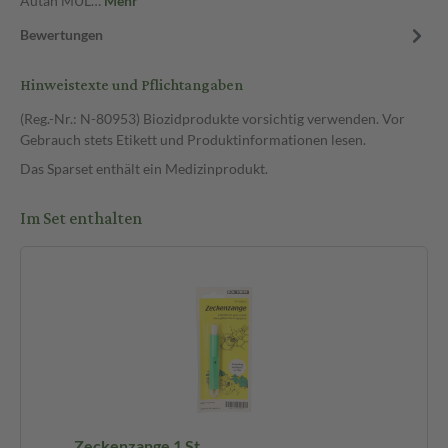
Autan MUL…
Mehr
Bewertungen
Hinweistexte und Pflichtangaben
(Reg.-Nr.: N-80953) Biozidprodukte vorsichtig verwenden. Vor
Gebrauch stets Etikett und Produktinformationen lesen.
Das Sparset enthält ein Medizinprodukt.
Im Set enthalten
Bi
Zeckenzange 1 St
Au