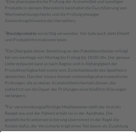
1
Eine pharmazeutische Prüfung der Arzneimittel und sonstigen
Produkte in deinem Warenkorb beinhaltet die Durchführung von
Wechselwirkungschecks und die Prüfung etwaiger
Anwendungshinweise des Herstellers.
2
Biozidprodukte
vorsichtig verwenden. Vor Gebrauch stets Etikett
und Produktinformationen lesen.
3
Die Übergabe deiner Bestellung an den Paketdienstleister erfolgt
bei uns werktags von Montag bis Freitag bis 18:00 Uhr. Der genaue
Lieferzeitpunkt kann je nach Region und in Abhängigkeit der
Produktverfügbarkeit sowie vom Zustellzeitpunkt des Spediteurs
abweichen. Darüber hinaus können notwendige pharmazeutische
Prüfungen, die zu deiner Arzneimittelsicherheit dienen, die
Lieferfrist um die Dauer der Prüfungen einschließlich Klärungen
verlängern.
4
Für verschreibungspflichtige Medikamente stellt der Arzt ein
Rezept aus und der Patient erhält sie in der Apotheke. Die
gesetzliche Krankenversicherung übernimmt in der Regel die
Kosten dafür, der Versicherte trägt einen Teil davon als Zuzahlung
mit.