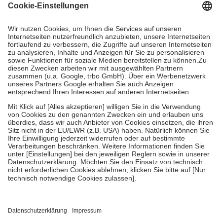
Grundsätzlich leisten Mitglieder Zuzahlungen in Höhe von zehn
Prozent des Abgabepreises,
mindestens
jedoch
fünf Euro
und
höchstens zehn Euro.
Es sind jedoch nie mehr als die tatsächlichen
Kosten der Leistung zu entrichten.
Diese Regeln gelten grundsätzlich auch für Online-Apotheken.
Bei Heilmitteln und häuslicher Krankenpflege beträgt die
Zuzahlung zehn Prozent der Kosten sowie zehn Euro je
Verordnung.
Um das Engagement der Versicherten für ihre eigene Gesundheit zu
stärken und die besondere Stellung der Familie zu unterstützen,
fallen
keine Zuzahlungen
an bei:
• Kindern und Jugendlichen bis zum vollendeten 18. Lebensjahr
mit Ausnahme der Fahrkosten
• Untersuchungen zur Vorsorge und Früherkennung, die von der
GKV getragen werden
• empfohlenen Schutzimpfungen
• Harn- und Blutteststreifen
Wir nutzen Trusted Shops als unabhängigen Dienstleister für die
Einholung von Bewertungen. Trusted Shops hat Maßnahmen
getroffen, um sicherzustellen, dass es sich um echte Bewertungen
handelt. Mehr Informationen findest du hier: