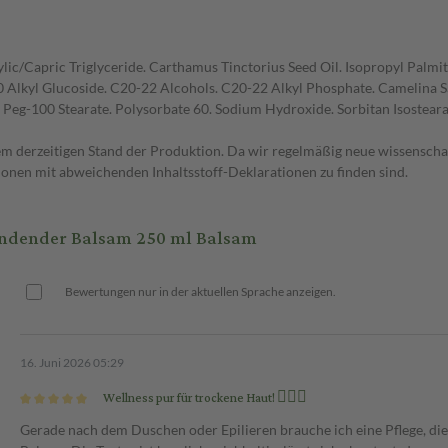
ylic/Capric Triglyceride. Carthamus Tinctorius Seed Oil. Isopropyl Palm
Alkyl Glucoside. C20-22 Alcohols. C20-22 Alkyl Phosphate. Camelina Sati
Peg-100 Stearate. Polysorbate 60. Sodium Hydroxide. Sorbitan Isostear
 derzeitigen Stand der Produktion. Da wir regelmäßig neue wissenschaft
nen mit abweichenden Inhaltsstoff-Deklarationen zu finden sind.
ndender Balsam 250 ml Balsam
Bewertungen nur in der aktuellen Sprache anzeigen.
16. Juni 2026 05:29
Wellness pur für trockene Haut! 🧖‍♀️✨
Gerade nach dem Duschen oder Epilieren brauche ich eine Pflege, die 