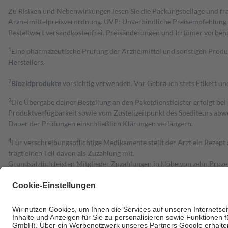
Zu Risiken und Nebenwirkungen lesen Sie die Packungsbeilage und fra
Arzneimittelpreisverordnung. UVP: Unverbindliche Preisempfehlung de
Bestell­wert versand­kosten­frei. Preisänderungen und Irrtümer vorbeh
1
Eine pharmazeutische Prüfung der Arzneimittel und sonstigen Pro
Herstellers.
2
Biozidprodukte
vorsichtig verwenden. Vor Gebrauch stets Etikett u
3
Die Übergabe deiner Bestellung an den Paketdienstleister erfolgt bei
Produktverfügbarkeit sowie vom Zustellzeitpunkt des Spediteurs abwe
Dauer der Prüfungen einschließlich Klärungen verlängern.
4
Für verschreibungspflichtige Medikamente stellt der Arzt ein Rezept 
trägt einen Teil davon als Zuzahlung mit.
Grundsätzlich leisten Mitglieder Zuzahlungen in Höhe von zehn Proz
zu entrichten.
Diese Regeln gelten grundsätzlich auch für Online-Apotheken.
Bei Heilmitteln und häuslicher Krankenpflege beträgt die Zuzahlung 
Um das Engagement der Versicherten für ihre eigene Gesundheit zu stä
• Kindern und Jugendlichen bis zum vollendeten 18. Lebensjahr mit
• Untersuchungen zur Vorsorge und Früherkennung, die von der GKV