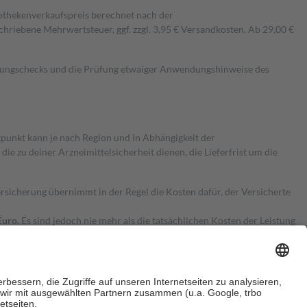
pothekenverkaufspreis berechnet nach der
hriebene Mehrwertsteuer, ggf. zzgl. 3,95 € Versandkosten. Ab 29,00 €
kungschecks und die Prüfung etwaiger Anwendungshinweise des
itpunkt kann je nach Region und in Abhängigkeit der
 zu deiner Arzneimittelsicherheit dienen, die Lieferfrist um die
ersicherung übernimmt in der Regel die Kosten dafür, der Versicherte
Euro.
Es sind jedoch nie mehr als die tatsächlichen Kosten der Leistung
e Zuzahlungen
an bei: