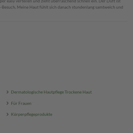
uper easy verteilen und zieht überraschend schnell ein. Der Duft ist
pa-Besuch. Meine Haut fühlt sich danach stundenlang samtweich und
Dermatologische Hautpflege Trockene Haut
Für Frauen
Körperpflegeprodukte