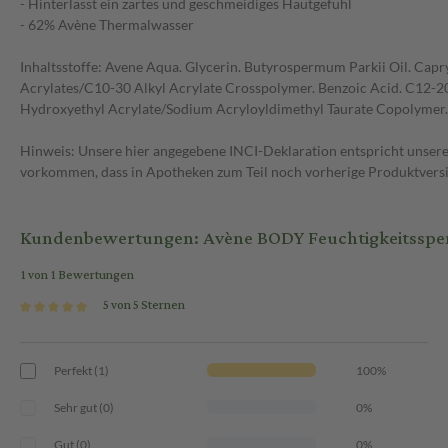
- Hinterlässt ein zartes und geschmeidiges Hautgefühl
- 62% Avène Thermalwasser
Inhaltsstoffe: Avene Aqua. Glycerin. Butyrospermum Parkii Oil. Capr
Acrylates/C10-30 Alkyl Acrylate Crosspolymer. Benzoic Acid. C12-20 
Hydroxyethyl Acrylate/Sodium Acryloyldimethyl Taurate Copolymer. 
Hinweis: Unsere hier angegebene INCI-Deklaration entspricht unserem
vorkommen, dass in Apotheken zum Teil noch vorherige Produktversio
Kundenbewertungen: Avène BODY Feuchtigkeitsspe
1 von 1 Bewertungen
5 von 5 Sternen
Perfekt (1)
100%
Sehr gut (0)
0%
Gut (0)
0%