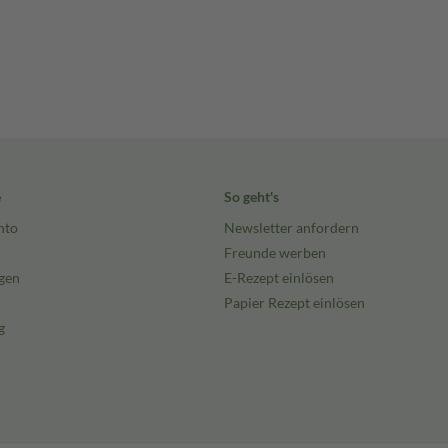
e
So geht's
nto
Newsletter anfordern
Freunde werben
gen
E-Rezept einlösen
Papier Rezept einlösen
g