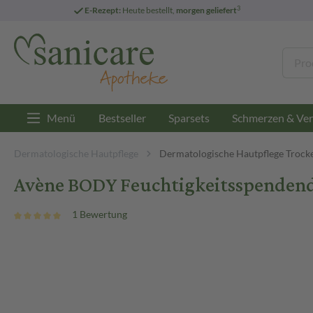
3
E-Rezept:
Heute bestellt,
morgen geliefert
Menü
Bestseller
Sparsets
Schmerzen & Ver
Dermatologische Hautpflege
Dermatologische Hautpflege Trock
Avène BODY Feuchtigkeitsspendend
1 Bewertung