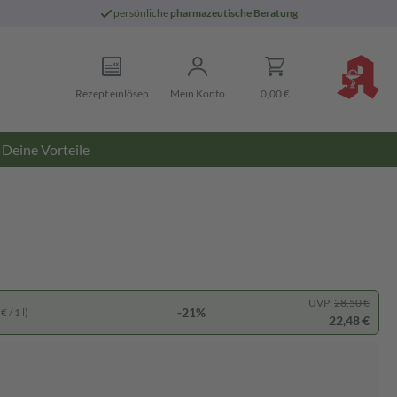
persönliche
pharmazeutische Beratung
Rezept einlösen
Mein Konto
0,00 €
Deine Vorteile
UVP:
28,50 €
-21%
 / 1 l)
22,48 €