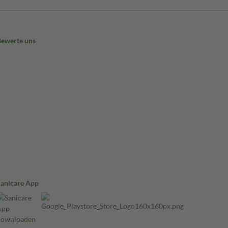
Bewerte uns
Sanicare App