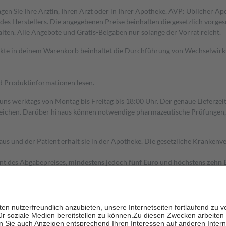
gen Sie Ihre Ärztin, Ihren Arzt oder in Ihrer Apotheke. AVP: Üblicher A
s Herstellers. Die angegebenen Preise beinhalten die gesetzlich vorgesc
alten. Alle Angebote und Gratis-Beigaben nur solange der Vorrat reicht.
dukte in deinem Warenkorb beinhaltet die Durchführung von Wechselwir
nd Produktinformationen lesen.
 uns werktags von Montag bis Freitag bis 18:00 Uhr. Der genaue Lieferze
ichen. Darüber hinaus können notwendige pharmazeutische Prüfungen, die
aus und der Patient erhält sie in der Apotheke. Die gesetzliche Krankenv
ent des Abgabepreises,
mindestens
jedoch
fünf Euro
und
höchstens zehn 
zehn Prozent der Kosten sowie zehn Euro je Verordnung.
rken und die besondere Stellung der Familie zu unterstützen, fallen
kein
 Ausnahme der Fahrkosten
 getragen werden