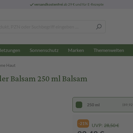
versandkostenfrei
ab 29 € und für E-Rezepte
letzungen
Sonnenschutz
Marken
Themenwelten
ene Haut
er Balsam 250 ml Balsam
250 ml
(89,92 €
-21%
UVP:
28,50 €