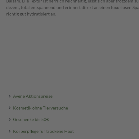
Balsam. Die Textur ist herrlich reichhaltig, lässt sich aber trotzdem s
dezent, total entspannend und erinnert direkt an einen luxuriösen S
richtig gut hydratisiert an.
Avène Aktionspreise
Kosmetik ohne Tierversuche
Geschenke bis 50€
Körperpflege für trockene Haut