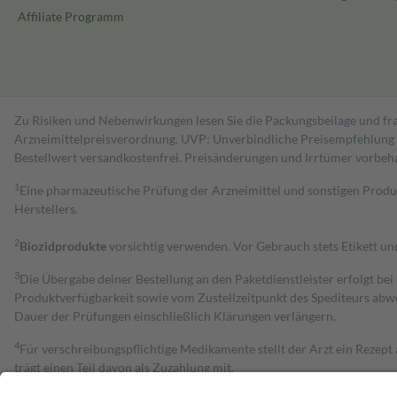
Affiliate Programm
Zu Risiken und Nebenwirkungen lesen Sie die Packungsbeilage und fra
Arzneimittelpreisverordnung. UVP: Unverbindliche Preisempfehlung de
Bestell­wert versand­kosten­frei. Preisänderungen und Irrtümer vorbeh
1
Eine pharmazeutische Prüfung der Arzneimittel und sonstigen Pro
Herstellers.
2
Biozidprodukte
vorsichtig verwenden. Vor Gebrauch stets Etikett u
3
Die Übergabe deiner Bestellung an den Paketdienstleister erfolgt bei
Produktverfügbarkeit sowie vom Zustellzeitpunkt des Spediteurs abwe
Dauer der Prüfungen einschließlich Klärungen verlängern.
4
Für verschreibungspflichtige Medikamente stellt der Arzt ein Rezept 
trägt einen Teil davon als Zuzahlung mit.
Grundsätzlich leisten Mitglieder Zuzahlungen in Höhe von zehn Proz