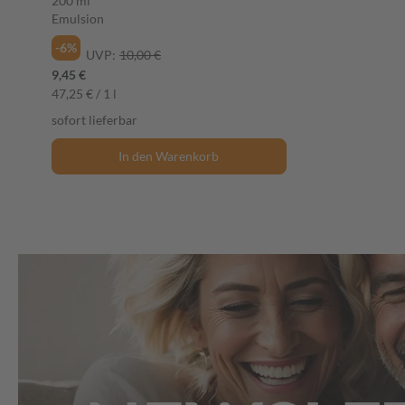
200 ml
Emulsion
-6%
UVP:
10,00 €
9,45 €
47,25 € / 1 l
sofort lieferbar
In den Warenkorb