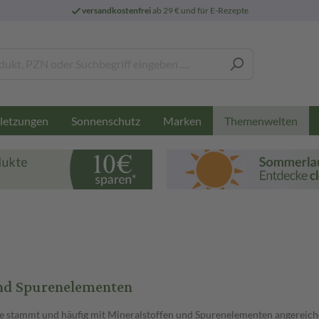
versandkostenfrei
ab 29 € und für E-Rezepte
letzungen
Sonnenschutz
Marken
Themenwelten
und Spurenelementen
le stammt und häufig mit Mineralstoffen und Spurenelementen angereiche