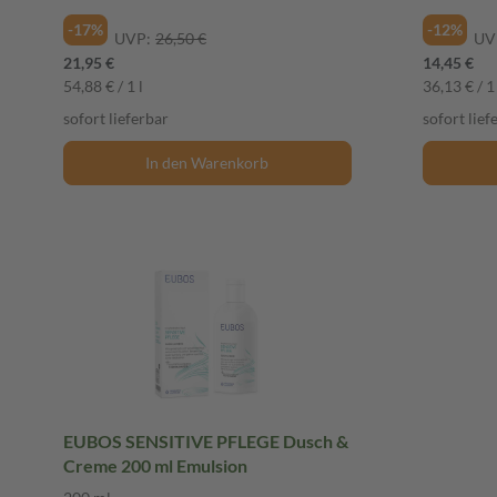
-17%
-12%
UVP:
26,50 €
UV
21,95 €
14,45 €
54,88 € / 1 l
36,13 € / 1 
sofort lieferbar
sofort lief
In den Warenkorb
EUBOS SENSITIVE PFLEGE Dusch &
Creme 200 ml Emulsion