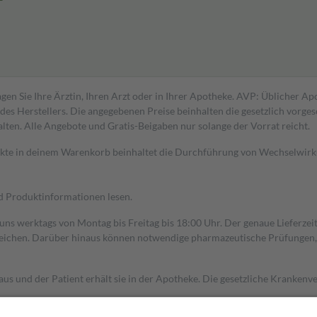
gen Sie Ihre Ärztin, Ihren Arzt oder in Ihrer Apotheke. AVP: Üblicher A
s Herstellers. Die angegebenen Preise beinhalten die gesetzlich vorgesc
alten. Alle Angebote und Gratis-Beigaben nur solange der Vorrat reicht.
dukte in deinem Warenkorb beinhaltet die Durchführung von Wechselwir
nd Produktinformationen lesen.
 uns werktags von Montag bis Freitag bis 18:00 Uhr. Der genaue Lieferze
ichen. Darüber hinaus können notwendige pharmazeutische Prüfungen, die
aus und der Patient erhält sie in der Apotheke. Die gesetzliche Krankenv
ent des Abgabepreises,
mindestens
jedoch
fünf Euro
und
höchstens zehn 