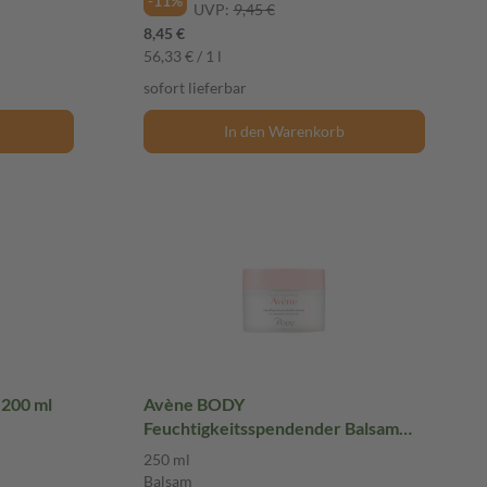
-11%
UVP:
9,45 €
8,45 €
56,33 € / 1 l
sofort lieferbar
In den Warenkorb
l
Avène BODY
Feuchtigkeitsspendender Balsam
250 ml Balsam
250 ml
Balsam