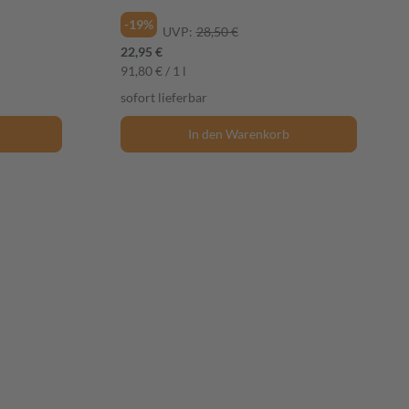
-19%
UVP:
28,50 €
22,95 €
91,80 € / 1 l
sofort lieferbar
In den Warenkorb