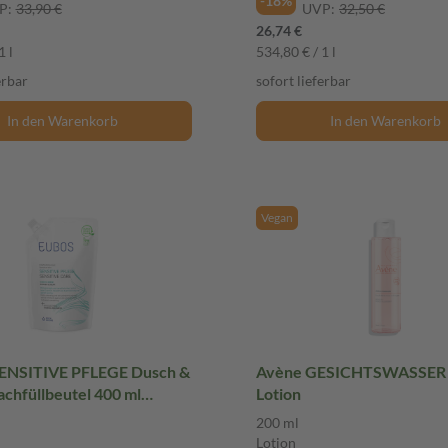
-18%
P:
33,90 €
UVP:
32,50 €
26,74 €
1 l
534,80 € / 1 l
erbar
sofort lieferbar
In den Warenkorb
In den Warenkorb
Vegan
ENSITIVE PFLEGE Dusch &
Avène GESICHTSWASSER 200 m
chfüllbeutel 400 ml
Lotion
200 ml
Lotion