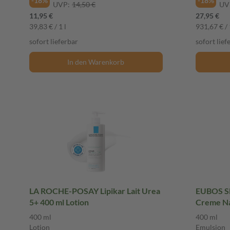
-18%
-18%
UVP:
14,50 €
UV
11,95 €
27,95 €
39,83 € / 1 l
931,67 € / 
sofort lieferbar
sofort lief
In den Warenkorb
LA ROCHE-POSAY Lipikar Lait Urea
EUBOS S
5+ 400 ml Lotion
Creme Na
Emulsion
400 ml
400 ml
Lotion
Emulsion