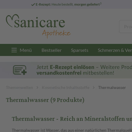
3
E-Rezept:
Heute bestellt,
morgen geliefert
Menü
Bestseller
Sparsets
Schmerzen & Ver
Themenwelten
Kosmetische Inhaltsstoffe
Thermalwasser
Thermalwasser
(9 Produkte)
Thermalwasser - Reich an Mineralstoffen 
Thermalwasser ist Wasser, das aus einer natürlichen Thermalquel