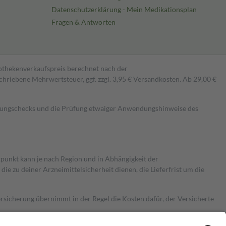
Datenschutzerklärung - Mein Medikationsplan
Fragen & Antworten
pothekenverkaufspreis berechnet nach der
hriebene Mehrwertsteuer, ggf. zzgl. 3,95 € Versandkosten. Ab 29,00 €
kungschecks und die Prüfung etwaiger Anwendungshinweise des
itpunkt kann je nach Region und in Abhängigkeit der
 zu deiner Arzneimittelsicherheit dienen, die Lieferfrist um die
ersicherung übernimmt in der Regel die Kosten dafür, der Versicherte
Euro.
Es sind jedoch nie mehr als die tatsächlichen Kosten der Leistung