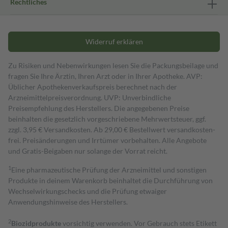
Rechtliches
Widerruf erklären
Zu Risiken und Nebenwirkungen lesen Sie die Packungsbeilage und
fragen Sie Ihre Ärztin, Ihren Arzt oder in Ihrer Apotheke. AVP:
Üblicher Apothekenverkaufspreis berechnet nach der
Arzneimittelpreisverordnung. UVP: Unverbindliche
Preisempfehlung des Herstellers. Die angegebenen Preise
beinhalten die gesetzlich vorgeschriebene Mehrwertsteuer, ggf.
zzgl. 3,95 € Versandkosten. Ab 29,00 € Bestell­wert versand­kosten­
frei. Preisänderungen und Irrtümer vorbehalten. Alle Angebote
und Gratis-Beigaben nur solange der Vorrat reicht.
1
Eine pharmazeutische Prüfung der Arzneimittel und sonstigen
Produkte in deinem Warenkorb beinhaltet die Durchführung von
Wechselwirkungschecks und die Prüfung etwaiger
Anwendungshinweise des Herstellers.
2
Biozidprodukte
vorsichtig verwenden. Vor Gebrauch stets Etikett