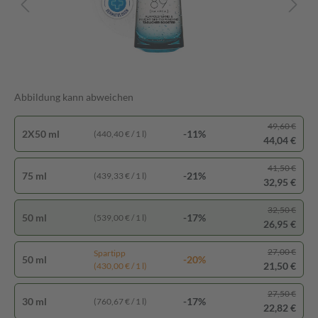
Abbildung kann abweichen
49,60 €
2X50 ml
-11%
(440,40 € / 1 l)
44,04 €
41,50 €
75 ml
-21%
(439,33 € / 1 l)
32,95 €
32,50 €
50 ml
-17%
(539,00 € / 1 l)
26,95 €
27,00 €
Spartipp
50 ml
-20%
21,50 €
(430,00 € / 1 l)
27,50 €
30 ml
-17%
(760,67 € / 1 l)
22,82 €