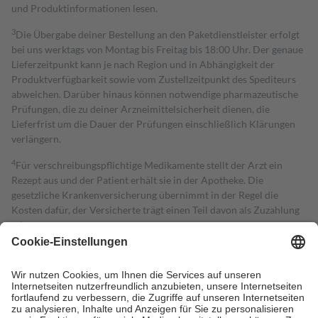
und Produktinformationen lesen.
3
Die Übergabe deiner Bestellung an den Paketdienstleister erfolgt
bei uns werktags von Montag bis Freitag bis 18:00 Uhr. Der genaue
Lieferzeitpunkt kann je nach Region und in Abhängigkeit der
Produktverfügbarkeit sowie vom Zustellzeitpunkt des Spediteurs
abweichen. Darüber hinaus können notwendige pharmazeutische
Prüfungen, die zu deiner Arzneimittelsicherheit dienen, die
Lieferfrist um die Dauer der Prüfungen einschließlich Klärungen
verlängern.
4
Für verschreibungspflichtige Medikamente stellt der Arzt ein
Rezept aus und der Patient erhält sie in der Apotheke. Die
gesetzliche Krankenversicherung übernimmt in der Regel die
Kosten dafür, der Versicherte trägt einen Teil davon als Zuzahlung
mit.
Grundsätzlich leisten Mitglieder Zuzahlungen in Höhe von zehn
Prozent des Abgabepreises,
mindestens
jedoch
fünf Euro
und
höchstens zehn Euro.
Es sind jedoch nie mehr als die tatsächlichen
Kosten der Leistung zu entrichten.
Diese Regeln gelten grundsätzlich auch für Online-Apotheken.
Bei Heilmitteln und häuslicher Krankenpflege beträgt die