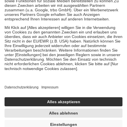
Zuzahlung zehn Prozent der Kosten sowie zehn Euro je
Verordnung.
Um das Engagement der Versicherten für ihre eigene Gesundheit zu
stärken und die besondere Stellung der Familie zu unterstützen,
fallen
keine Zuzahlungen
an bei:
• Kindern und Jugendlichen bis zum vollendeten 18. Lebensjahr
mit Ausnahme der Fahrkosten
• Untersuchungen zur Vorsorge und Früherkennung, die von der
GKV getragen werden
• empfohlenen Schutzimpfungen
• Harn- und Blutteststreifen
Wir nutzen Trusted Shops als unabhängigen Dienstleister für die
Einholung von Bewertungen. Trusted Shops hat Maßnahmen
getroffen, um sicherzustellen, dass es sich um echte Bewertungen
handelt. Mehr Informationen findest du hier:
https://help.etrusted.com/hc/de/articles/4419944605341
Einige Bilder und Inhalte wurden unter Zuhilfenahme künstlicher
Intelligenz erstellt.