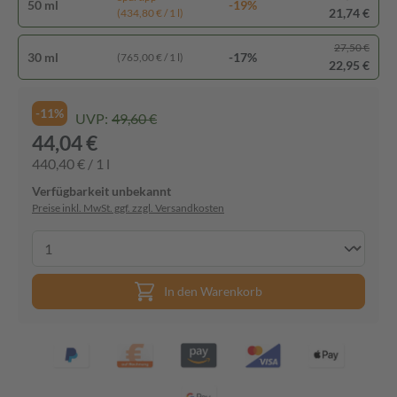
50 ml
-19%
21,74 €
(434,80 € / 1 l)
27,50 €
30 ml
-17%
(765,00 € / 1 l)
22,95 €
-11%
UVP:
49,60 €
44,04 €
440,40 € / 1 l
Verfügbarkeit unbekannt
Preise inkl. MwSt. ggf. zzgl. Versandkosten
In den Warenkorb