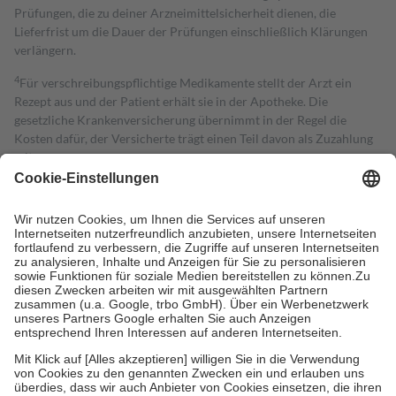
Prüfungen, die zu deiner Arzneimittelsicherheit dienen, die
Lieferfrist um die Dauer der Prüfungen einschließlich Klärungen
verlängern.
4
Für verschreibungspflichtige Medikamente stellt der Arzt ein
Rezept aus und der Patient erhält sie in der Apotheke. Die
gesetzliche Krankenversicherung übernimmt in der Regel die
Kosten dafür, der Versicherte trägt einen Teil davon als Zuzahlung
mit.
Grundsätzlich leisten Mitglieder Zuzahlungen in Höhe von zehn
Prozent des Abgabepreises,
mindestens
jedoch
fünf Euro
und
höchstens zehn Euro.
Es sind jedoch nie mehr als die tatsächlichen
Kosten der Leistung zu entrichten.
Diese Regeln gelten grundsätzlich auch für Online-Apotheken.
Bei Heilmitteln und häuslicher Krankenpflege beträgt die
Zuzahlung zehn Prozent der Kosten sowie zehn Euro je
Verordnung.
Um das Engagement der Versicherten für ihre eigene Gesundheit zu
stärken und die besondere Stellung der Familie zu unterstützen,
fallen
keine Zuzahlungen
an bei:
• Kindern und Jugendlichen bis zum vollendeten 18. Lebensjahr