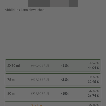
Abbildung kann abweichen
49,60 €
2X50 ml
-11%
(440,40 € / 1 l)
44,04 €
41,50 €
75 ml
-21%
(439,33 € / 1 l)
32,95 €
32,50 €
50 ml
-18%
(534,80 € / 1 l)
26,74 €
27,00 €
Spartipp