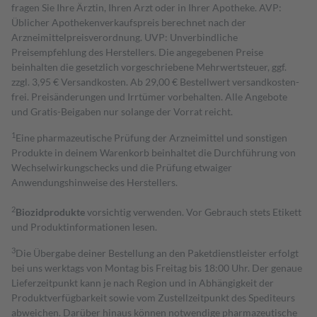
fragen Sie Ihre Ärztin, Ihren Arzt oder in Ihrer Apotheke. AVP:
Üblicher Apothekenverkaufspreis berechnet nach der
Arzneimittelpreisverordnung. UVP: Unverbindliche
Preisempfehlung des Herstellers. Die angegebenen Preise
beinhalten die gesetzlich vorgeschriebene Mehrwertsteuer, ggf.
zzgl. 3,95 € Versandkosten. Ab 29,00 € Bestell­wert versand­kosten­
frei. Preisänderungen und Irrtümer vorbehalten. Alle Angebote
und Gratis-Beigaben nur solange der Vorrat reicht.
1
Eine pharmazeutische Prüfung der Arzneimittel und sonstigen
Produkte in deinem Warenkorb beinhaltet die Durchführung von
Wechselwirkungschecks und die Prüfung etwaiger
Anwendungshinweise des Herstellers.
2
Biozidprodukte
vorsichtig verwenden. Vor Gebrauch stets Etikett
und Produktinformationen lesen.
3
Die Übergabe deiner Bestellung an den Paketdienstleister erfolgt
bei uns werktags von Montag bis Freitag bis 18:00 Uhr. Der genaue
Lieferzeitpunkt kann je nach Region und in Abhängigkeit der
Produktverfügbarkeit sowie vom Zustellzeitpunkt des Spediteurs
abweichen. Darüber hinaus können notwendige pharmazeutische