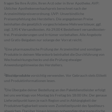
fragen Sie Ihre Ärztin, Ihren Arzt oder in Ihrer Apotheke. AVP:
Üblicher Apothekenverkaufspreis berechnet nach der
Arzneimittelpreisverordnung. UVP: Unverbindliche
Preisempfehlung des Herstellers. Die angegebenen Preise
beinhalten die gesetzlich vorgeschriebene Mehrwertsteuer, ggf.
zzgl. 3,95 € Versandkosten. Ab 29,00 € Bestell­wert versand­kosten­
frei. Preisänderungen und Irrtümer vorbehalten. Alle Angebote
und Gratis-Beigaben nur solange der Vorrat reicht.
1
Eine pharmazeutische Prüfung der Arzneimittel und sonstigen
Produkte in deinem Warenkorb beinhaltet die Durchführung von
Wechselwirkungschecks und die Prüfung etwaiger
Anwendungshinweise des Herstellers.
2
Biozidprodukte
vorsichtig verwenden. Vor Gebrauch stets Etikett
und Produktinformationen lesen.
3
Die Übergabe deiner Bestellung an den Paketdienstleister erfolgt
bei uns werktags von Montag bis Freitag bis 18:00 Uhr. Der genaue
Lieferzeitpunkt kann je nach Region und in Abhängigkeit der
Produktverfügbarkeit sowie vom Zustellzeitpunkt des Spediteurs
abweichen. Darüber hinaus können notwendige pharmazeutische