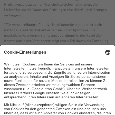
Prüfungen, die zu deiner Arzneimittelsicherheit dienen, die
Lieferfrist um die Dauer der Prüfungen einschließlich Klärungen
verlängern.
4
Für verschreibungspflichtige Medikamente stellt der Arzt ein
Rezept aus und der Patient erhält sie in der Apotheke. Die
gesetzliche Krankenversicherung übernimmt in der Regel die
Kosten dafür, der Versicherte trägt einen Teil davon als Zuzahlung
mit.
Grundsätzlich leisten Mitglieder Zuzahlungen in Höhe von zehn
Prozent des Abgabepreises,
mindestens
jedoch
fünf Euro
und
höchstens zehn Euro.
Es sind jedoch nie mehr als die tatsächlichen
Kosten der Leistung zu entrichten.
Diese Regeln gelten grundsätzlich auch für Online-Apotheken.
Bei Heilmitteln und häuslicher Krankenpflege beträgt die
Zuzahlung zehn Prozent der Kosten sowie zehn Euro je
Verordnung.
Um das Engagement der Versicherten für ihre eigene Gesundheit zu
stärken und die besondere Stellung der Familie zu unterstützen,
fallen
keine Zuzahlungen
an bei:
• Kindern und Jugendlichen bis zum vollendeten 18. Lebensjahr