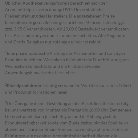
Üblicher Apothekenverkaufspreis berechnet nach der
Arzneimittelpreisverordnung. UVP: Unverbindliche
Preisempfehlung des Herstellers. Die angegebenen Preise
beinhalten die gesetzlich vorgeschriebene Mehrwertsteuer, ggf.
zzgl. 3,95 € Versandkosten. Ab 29,00 € Bestell­wert versand­kosten­
frei. Preisänderungen und Irrtümer vorbehalten. Alle Angebote
und Gratis-Beigaben nur solange der Vorrat reicht.
1
Eine pharmazeutische Prüfung der Arzneimittel und sonstigen
Produkte in deinem Warenkorb beinhaltet die Durchführung von
Wechselwirkungschecks und die Prüfung etwaiger
Anwendungshinweise des Herstellers.
2
Biozidprodukte
vorsichtig verwenden. Vor Gebrauch stets Etikett
und Produktinformationen lesen.
3
Die Übergabe deiner Bestellung an den Paketdienstleister erfolgt
bei uns werktags von Montag bis Freitag bis 18:00 Uhr. Der genaue
Lieferzeitpunkt kann je nach Region und in Abhängigkeit der
Produktverfügbarkeit sowie vom Zustellzeitpunkt des Spediteurs
abweichen. Darüber hinaus können notwendige pharmazeutische
Prüfungen, die zu deiner Arzneimittelsicherheit dienen, die