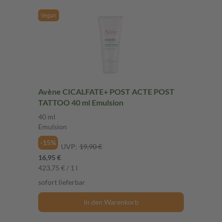
Vegan
Avène CICALFATE+ POST ACTE POST
TATTOO 40 ml Emulsion
40 ml
Emulsion
-15%
UVP:
19,90 €
16,95 €
423,75 € / 1 l
sofort lieferbar
In den Warenkorb