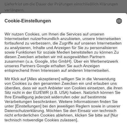
Lieferfrist um die Dauer der Prüfungen einschließlich Klärungen
verlängern.
4
Für verschreibungspflichtige Medikamente stellt der Arzt ein
Rezept aus und der Patient erhält sie in der Apotheke. Die
gesetzliche Krankenversicherung übernimmt in der Regel die
Kosten dafür, der Versicherte trägt einen Teil davon als Zuzahlung
mit.
Grundsätzlich leisten Mitglieder Zuzahlungen in Höhe von zehn
Prozent des Abgabepreises,
mindestens
jedoch
fünf Euro
und
höchstens zehn Euro.
Es sind jedoch nie mehr als die tatsächlichen
Kosten der Leistung zu entrichten.
Diese Regeln gelten grundsätzlich auch für Online-Apotheken.
Bei Heilmitteln und häuslicher Krankenpflege beträgt die
Zuzahlung zehn Prozent der Kosten sowie zehn Euro je
Verordnung.
Um das Engagement der Versicherten für ihre eigene Gesundheit zu
stärken und die besondere Stellung der Familie zu unterstützen,
fallen
keine Zuzahlungen
an bei:
• Kindern und Jugendlichen bis zum vollendeten 18. Lebensjahr
mit Ausnahme der Fahrkosten