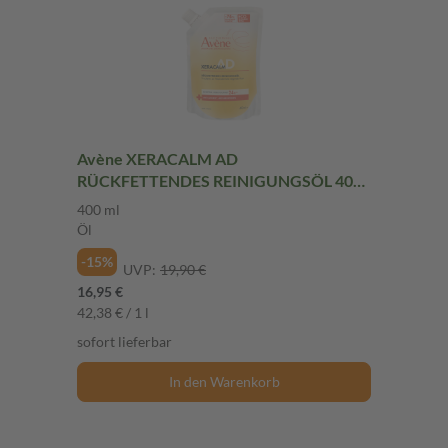
Avène XERACALM AD
RÜCKFETTENDES REINIGUNGSÖL 400
ml Öl
400 ml
Öl
-15%
UVP:
19,90 €
16,95 €
42,38 € / 1 l
sofort lieferbar
In den Warenkorb