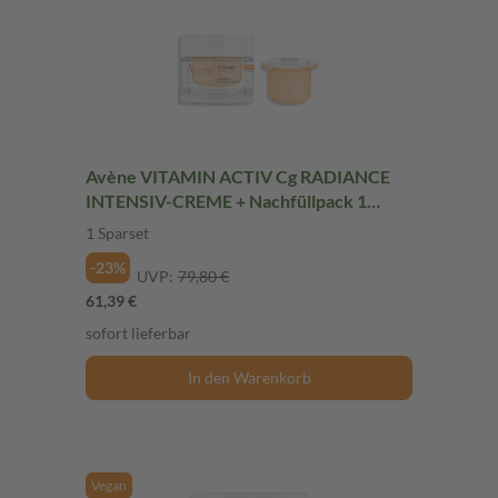
Avène VITAMIN ACTIV Cg RADIANCE
INTENSIV-CREME + Nachfüllpack 1
Sparset
1 Sparset
-23%
UVP:
79,80 €
61,39 €
sofort lieferbar
In den Warenkorb
Vegan