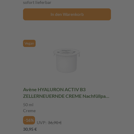
sofort lieferbar
In den Warenkorb
Vegan
Avène HYALURON ACTIV B3
ZELLERNEUERNDE CREME Nachfüllpack
50 ml Creme
50 ml
Creme
-16%
UVP:
36,90 €
30,95 €