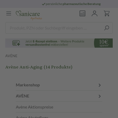
persönliche
pharmazeutische Beratung
AVÈNE
Avène Anti-Aging
(14 Produkte)
Markenshop
AVÈNE
Avène Aktionspreise
Avène Akutpflege