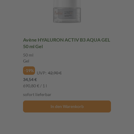
Avène HYALURON ACTIV B3 AQUA GEL
50 ml Gel
50 ml
Gel
-19%
UVP:
42,90 €
34,54 €
690,80 € / 1 l
sofort lieferbar
In den Warenkorb