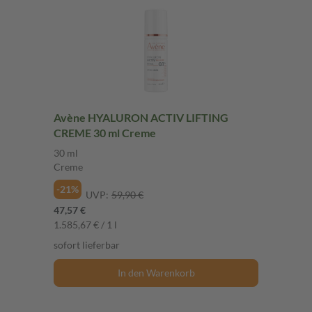
Avène HYALURON ACTIV LIFTING
CREME 30 ml Creme
30 ml
Creme
-21%
UVP:
59,90 €
47,57 €
1.585,67 € / 1 l
sofort lieferbar
In den Warenkorb