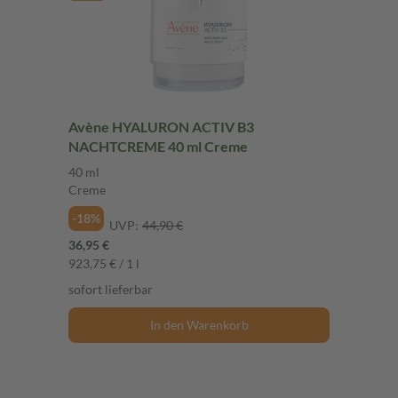
Avène HYALURON ACTIV B3
NACHTCREME 40 ml Creme
40 ml
Creme
-18%
UVP:
44,90 €
36,95 €
923,75 € / 1 l
sofort lieferbar
In den Warenkorb