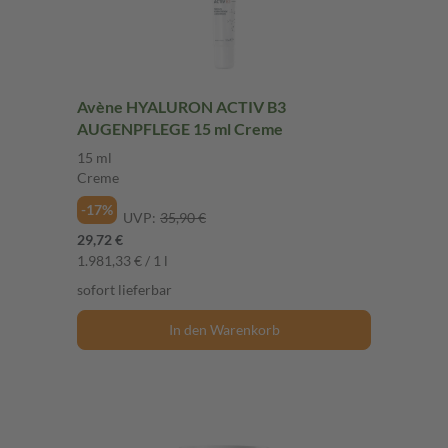
Avène HYALURON ACTIV B3
AUGENPFLEGE 15 ml Creme
15 ml
Creme
-17%
UVP:
35,90 €
29,72 €
1.981,33 € / 1 l
sofort lieferbar
In den Warenkorb