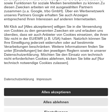
Kosten der Leistung zu entrichten.
Diese Regeln gelten grundsätzlich auch für Online-Apotheken.
Bei Heilmitteln und häuslicher Krankenpflege beträgt die
Zuzahlung zehn Prozent der Kosten sowie zehn Euro je
Verordnung.
Um das Engagement der Versicherten für ihre eigene Gesundheit zu
stärken und die besondere Stellung der Familie zu unterstützen,
fallen
keine Zuzahlungen
an bei:
• Kindern und Jugendlichen bis zum vollendeten 18. Lebensjahr
mit Ausnahme der Fahrkosten
• Untersuchungen zur Vorsorge und Früherkennung, die von der
GKV getragen werden
• empfohlenen Schutzimpfungen
• Harn- und Blutteststreifen
Wir nutzen Trusted Shops als unabhängigen Dienstleister für die
Einholung von Bewertungen. Trusted Shops hat Maßnahmen
getroffen, um sicherzustellen, dass es sich um echte Bewertungen
handelt. Mehr Informationen findest du hier:
https://help.etrusted.com/hc/de/articles/4419944605341
Einige Bilder und Inhalte wurden unter Zuhilfenahme künstlicher