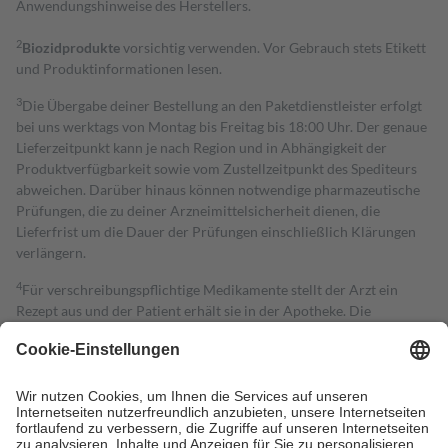
Anwendungshinweise des Herstellers.
2
Biozidprodukte
vorsichtig verwenden. Vor Gebrauch stets Etikett
und Produktinformationen lesen.
3
Die Übergabe deiner Bestellung an den Paketdienstleister erfolgt
bei uns werktags von Montag bis Freitag bis 18:00 Uhr. Der genaue
Lieferzeitpunkt kann je nach Region und in Abhängigkeit der
Produktverfügbarkeit sowie vom Zustellzeitpunkt des Spediteurs
abweichen. Darüber hinaus können notwendige pharmazeutische
Prüfungen, die zu deiner Arzneimittelsicherheit dienen, die
Lieferfrist um die Dauer der Prüfungen einschließlich Klärungen
verlängern.
4
Für verschreibungspflichtige Medikamente stellt der Arzt ein
Rezept aus und der Patient erhält sie in der Apotheke. Die
gesetzliche Krankenversicherung übernimmt in der Regel die
Kosten dafür, der Versicherte trägt einen Teil davon als Zuzahlung
mit.
Grundsätzlich leisten Mitglieder Zuzahlungen in Höhe von zehn
Prozent des Abgabepreises,
mindestens
jedoch
fünf Euro
und
höchstens zehn Euro.
Es sind jedoch nie mehr als die tatsächlichen