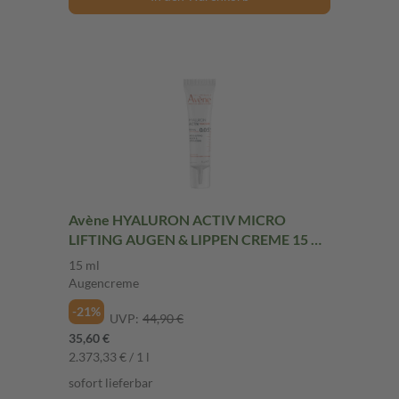
Avène HYALURON ACTIV MICRO
LIFTING AUGEN & LIPPEN CREME 15 ml
Augencreme
15 ml
Augencreme
-21%
UVP:
44,90 €
35,60 €
2.373,33 € / 1 l
sofort lieferbar