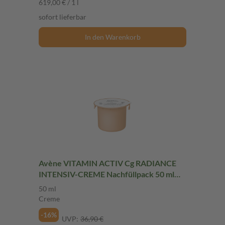
619,00 € / 1 l
sofort lieferbar
In den Warenkorb
Avène VITAMIN ACTIV Cg RADIANCE
INTENSIV-CREME Nachfüllpack 50 ml
Creme
50 ml
Creme
-16%
UVP:
36,90 €