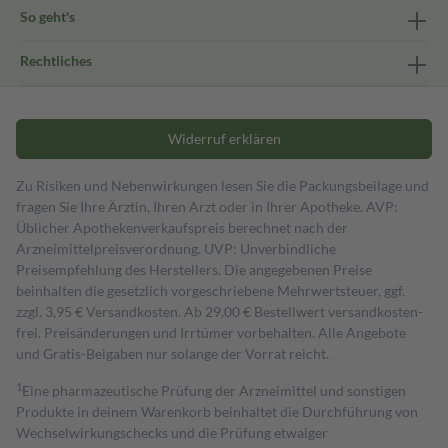
So geht's
Rechtliches
Widerruf erklären
Zu Risiken und Nebenwirkungen lesen Sie die Packungsbeilage und
fragen Sie Ihre Ärztin, Ihren Arzt oder in Ihrer Apotheke. AVP:
Üblicher Apothekenverkaufspreis berechnet nach der
Arzneimittelpreisverordnung. UVP: Unverbindliche
Preisempfehlung des Herstellers. Die angegebenen Preise
beinhalten die gesetzlich vorgeschriebene Mehrwertsteuer, ggf.
zzgl. 3,95 € Versandkosten. Ab 29,00 € Bestell­wert versand­kosten­
frei. Preisänderungen und Irrtümer vorbehalten. Alle Angebote
und Gratis-Beigaben nur solange der Vorrat reicht.
1
Eine pharmazeutische Prüfung der Arzneimittel und sonstigen
Produkte in deinem Warenkorb beinhaltet die Durchführung von
Wechselwirkungschecks und die Prüfung etwaiger