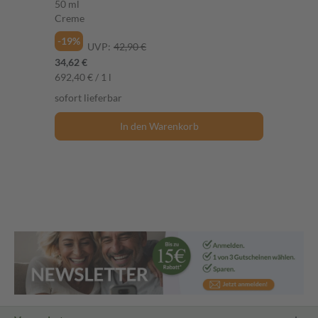
50 ml
Creme
-19%
UVP:
42,90 €
34,62 €
692,40 € / 1 l
sofort lieferbar
In den Warenkorb