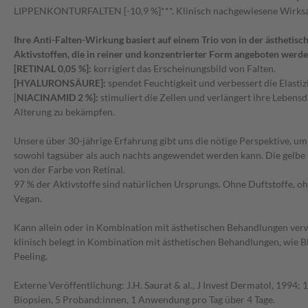
LIPPENKONTURFALTEN [-10,9 %]***. Klinisch nachgewiesene Wirksa
Ihre Anti-Falten-Wirkung basiert auf einem Trio von in der ästhetis
Aktivstoffen, die in reiner und konzentrierter Form angeboten werde
[RETINAL 0,05 %]:
korrigiert das Erscheinungsbild von Falten.
[HYALURONSÄURE]:
spendet Feuchtigkeit und verbessert die Elastiz
[
NIACINAMID 2 %]:
stimuliert die Zellen und verlängert ihre Leben
Alterung zu bekämpfen.
Unsere über 30-jährige Erfahrung gibt uns die nötige Perspektive, um
sowohl tagsüber als auch nachts angewendet werden kann. Die gelb
von der Farbe von Retinal.
97 % der Aktivstoffe sind natürlichen Ursprungs. Ohne Duftstoffe, o
Vegan.
Kann allein oder in Kombination mit ästhetischen Behandlungen ve
klinisch belegt in Kombination mit ästhetischen Behandlungen, wie Bl
Peeling.
Externe Veröffentlichung: J.H. Saurat & al., J Invest Dermatol, 1994; 
Biopsien, 5 Proband:innen, 1 Anwendung pro Tag über 4 Tage.