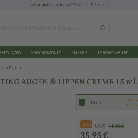
versandkostenfrei
ab 29 € und für E-Rezepte
letzungen
Sonnenschutz
Marken
Themenwelten
gen Falten
TING AUGEN & LIPPEN CREME 15 ml
Sparti
15 ml
(2.396,
-20%
UVP:
44,90 €
35,95 €