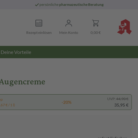
persönliche
pharmazeutische Beratung
Rezept einlösen
Mein Konto
0,00 €
Deine Vorteile
 Augencreme
UVP:
44,90 €
pp
-20%
35,95 €
67 € / 1 l)