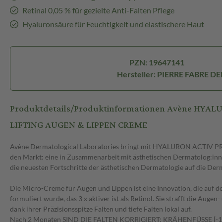
Retinal 0,05 % für gezielte Anti-Falten Pflege
Hyaluronsäure für Feuchtigkeit und elastischere Haut
PZN: 19647141
Hersteller: PIERRE FABRE 
Produktdetails/Produktinformationen Avène HYA
LIFTING AUGEN & LIPPEN CREME
Avène Dermatological Laboratories bringt mit HYALURON ACTIV P
den Markt: eine in Zusammenarbeit mit ästhetischen Dermatolog:inne
die neuesten Fortschritte der ästhetischen Dermatologie auf die De
Die Micro-Creme für Augen und Lippen ist eine Innovation, die auf d
formuliert wurde, das 3 x aktiver ist als Retinol. Sie strafft die Auge
dank ihrer Präzisionsspitze Falten und tiefe Falten lokal auf.
Nach 2 Monaten SIND DIE FALTEN KORRIGIERT: KRÄHENFÜSSE [-14