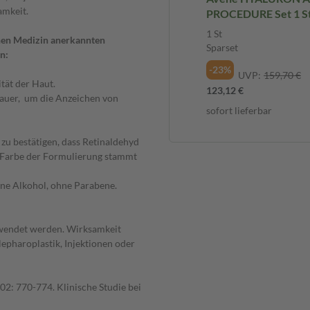
mkeit.
PROCEDURE Set 1 St
1 St
chen Medizin anerkannten
Sparset
n:
-23%
UVP:
159,70 €
ität der Haut.
123,12 €
sdauer, um die Anzeichen von
sofort lieferbar
 zu bestätigen, dass Retinaldehyd
e Farbe der Formulierung stammt
hne Alkohol, ohne Parabene.
rwendet werden. Wirksamkeit
epharoplastik, Injektionen oder
102: 770-774. Klinische Studie bei