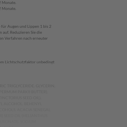
2 Monate.
2 Monate.
ür Augen und Lippen 1 bis 2
 auf. Reduzieren Sie die
hen Verfahren nach erneuter
em Lichtschutzfaktor unbedingt
IC TRIGLYCERIDE. GLYCERIN.
PERMUM PARKII BUTTER).
NCTORIUS SEED OIL).
L ALCOHOL. BEHENYL
LCOHOLS. ACACIA SENEGAL
) SEED OIL (HELIANTHUS
ALURONATE. SODIUM