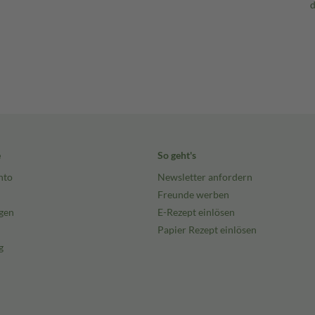
e
So geht's
nto
Newsletter anfordern
Freunde werben
gen
E-Rezept einlösen
Papier Rezept einlösen
g