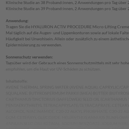
Klinische Studie an 38 Proband:innen, 2 Anwendungen pro Tag über 
Klinische Studie an 39 Proband:innen, 2 Anwendungen pro Tag über 
Anwendung:
Tragen Sie die HYALURON ACTIV PROCEDURE Micro-Lifting Creme f
Mal täglich auf die Augen- und Lippenkonturen sowie auf lokale Falten
Häufigkeit bei Unwohlsein. Allein oder zusätzlich zu einem ästhetisc
Epidermisierung zu verwenden.
Sonnenschutz verwenden:
Tagsüber wird der Gebrauch eines Sonnenschutzmittels mit sehr hoh
empfohlen, um die Haut vor UV-Schäden zu schützen.
Inhaltstoffe:
AVENE THERMAL SPRING WATER (AVENE AQUA). CAPRYLIC/CAPR
SQUALANE. BUTYROSPERMUM PARKII (SHEA) BUTTER (BUTYROS
CARTHAMUS TINCTORIUS (SAFFLOWER) SEED OIL (CARTHAMUS TI
PENTAERYTHRITYL TETRACAPRYLATE/TETRACAPRATE. CETEARY
ALCOHOL. NIACINAMIDE. C20-22 ALKYL PHOSPHATE. C20-22 A
GUM. CETEARYL GLUCOSIDE. HELIANTHUS ANNUUS (SUNFLOWER
ANNUUS SEED OIL). RETINAL. SODIUM BENZOATE. SODIUM HY