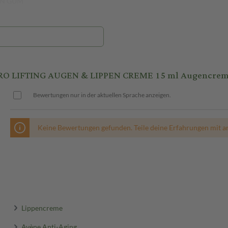
AN GUM
RO LIFTING AUGEN & LIPPEN CREME 15 ml Augencre
Bewertungen nur in der aktuellen Sprache anzeigen.
Keine Bewertungen gefunden. Teile deine Erfahrungen mit a
Lippencreme
Avène Anti-Aging