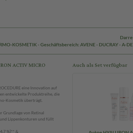
Darre
DERMO-KOSMETIK - Geschäftsbereich: AVENE - DUCRAY - A-D
LURON ACTIV MICRO
Auch als Set verfügbar
ROCEDURE eine Innovation auf
n entwickelte Produktreihe, die
rmo-Kosmetik überträgt.
er Grundlage von Retinal
n- und Lippenkonturen und füllt
,7 %]** &
Avène HYALURON A