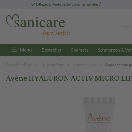
3
E-Rezept:
Heute bestellt,
morgen geliefert
Menü
Bestseller
Sparsets
Schmerzen & Ver
Gesichtspflege
Augenpflege
Augencreme
Augencreme ge
Avène HYALURON ACTIV MICRO LIF