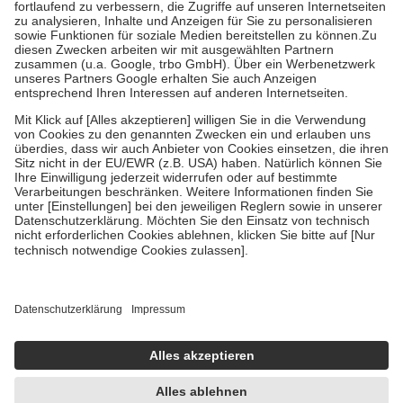
Diese Regeln gelten grundsätzlich auch für Online-Apotheken.
Bei Heilmitteln und häuslicher Krankenpflege beträgt die
Zuzahlung zehn Prozent der Kosten sowie zehn Euro je
Verordnung.
Um das Engagement der Versicherten für ihre eigene Gesundheit zu
stärken und die besondere Stellung der Familie zu unterstützen,
fallen
keine Zuzahlungen
an bei:
• Kindern und Jugendlichen bis zum vollendeten 18. Lebensjahr
mit Ausnahme der Fahrkosten
• Untersuchungen zur Vorsorge und Früherkennung, die von der
GKV getragen werden
• empfohlenen Schutzimpfungen
• Harn- und Blutteststreifen
Wir nutzen Trusted Shops als unabhängigen Dienstleister für die
Einholung von Bewertungen. Trusted Shops hat Maßnahmen
getroffen, um sicherzustellen, dass es sich um echte Bewertungen
handelt. Mehr Informationen findest du hier:
https://help.etrusted.com/hc/de/articles/4419944605341
Einige Bilder und Inhalte wurden unter Zuhilfenahme künstlicher
Intelligenz erstellt.