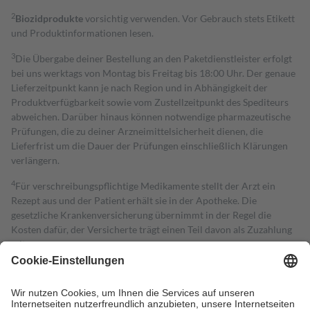
2
Biozidprodukte
vorsichtig verwenden. Vor Gebrauch stets Etikett
und Produktinformationen lesen.
3
Die Übergabe deiner Bestellung an den Paketdienstleister erfolgt
bei uns werktags von Montag bis Freitag bis 18:00 Uhr. Der genaue
Lieferzeitpunkt kann je nach Region und in Abhängigkeit der
Produktverfügbarkeit sowie vom Zustellzeitpunkt des Spediteurs
abweichen. Darüber hinaus können notwendige pharmazeutische
Prüfungen, die zu deiner Arzneimittelsicherheit dienen, die
Lieferfrist um die Dauer der Prüfungen einschließlich Klärungen
verlängern.
4
Für verschreibungspflichtige Medikamente stellt der Arzt ein
Rezept aus und der Patient erhält sie in der Apotheke. Die
gesetzliche Krankenversicherung übernimmt in der Regel die
Kosten dafür, der Versicherte trägt einen Teil davon als Zuzahlung
mit.
Grundsätzlich leisten Mitglieder Zuzahlungen in Höhe von zehn
Prozent des Abgabepreises,
mindestens
jedoch
fünf Euro
und
höchstens zehn Euro.
Es sind jedoch nie mehr als die tatsächlichen
Kosten der Leistung zu entrichten.