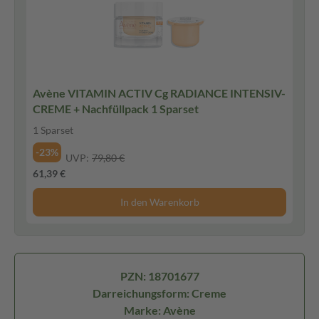
Avène VITAMIN ACTIV Cg RADIANCE INTENSIV-
CREME + Nachfüllpack 1 Sparset
1 Sparset
-23%
UVP:
79,80 €
61,39 €
In den Warenkorb
PZN: 18701677
Darreichungsform: Creme
Marke: Avène