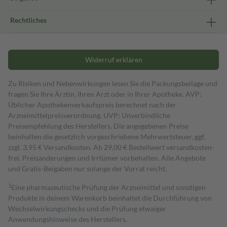
Rechtliches
Widerruf erklären
Zu Risiken und Nebenwirkungen lesen Sie die Packungsbeilage und
fragen Sie Ihre Ärztin, Ihren Arzt oder in Ihrer Apotheke. AVP:
Üblicher Apothekenverkaufspreis berechnet nach der
Arzneimittelpreisverordnung. UVP: Unverbindliche
Preisempfehlung des Herstellers. Die angegebenen Preise
beinhalten die gesetzlich vorgeschriebene Mehrwertsteuer, ggf.
zzgl. 3,95 € Versandkosten. Ab 29,00 € Bestell­wert versand­kosten­
frei. Preisänderungen und Irrtümer vorbehalten. Alle Angebote
und Gratis-Beigaben nur solange der Vorrat reicht.
1
Eine pharmazeutische Prüfung der Arzneimittel und sonstigen
Produkte in deinem Warenkorb beinhaltet die Durchführung von
Wechselwirkungschecks und die Prüfung etwaiger
Anwendungshinweise des Herstellers.