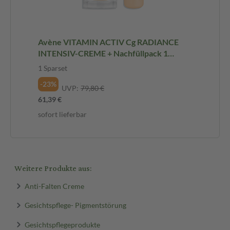
Avène VITAMIN ACTIV Cg RADIANCE
INTENSIV-CREME + Nachfüllpack 1
Sparset
1 Sparset
-23%
UVP:
79,80 €
61,39 €
sofort lieferbar
Weitere Produkte aus:
Anti-Falten Creme
Gesichtspflege- Pigmentstörung
Gesichtspflegeprodukte