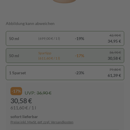
Abbildung kann abweichen
42,90 €
50 ml
-19%
(699,00 € / 1 l)
34,95 €
36,90 €
Spartipp
50 ml
-17%
30,58 €
(611,60 € / 1 l)
79,80 €
1 Sparset
-23%
61,39 €
-17%
UVP:
36,90 €
30,58 €
611,60 € / 1 l
sofort lieferbar
Preise inkl. MwSt. ggf. zzgl. Versandkosten