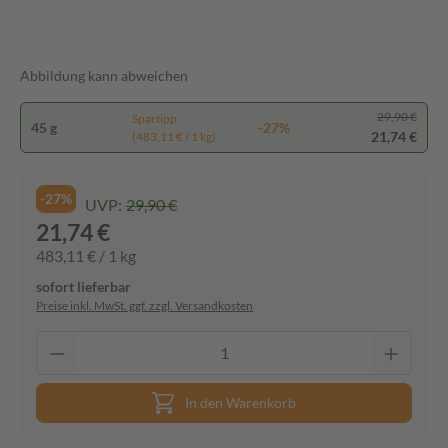
Abbildung kann abweichen
29,90 €
Spartipp
45 g
-27%
21,74 €
(483,11 € / 1 kg)
-27%
UVP:
29,90 €
21,74 €
483,11 € / 1 kg
sofort lieferbar
Preise inkl. MwSt. ggf. zzgl. Versandkosten
In den Warenkorb