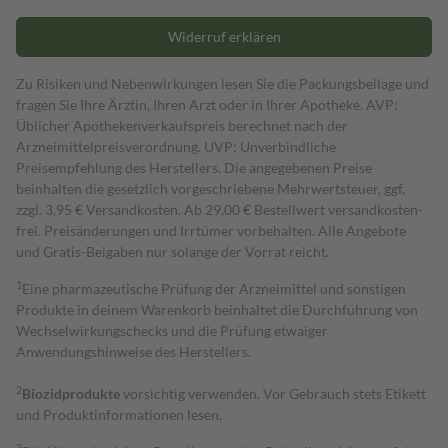
Widerruf erklären
Zu Risiken und Nebenwirkungen lesen Sie die Packungsbeilage und
fragen Sie Ihre Ärztin, Ihren Arzt oder in Ihrer Apotheke. AVP:
Üblicher Apothekenverkaufspreis berechnet nach der
Arzneimittelpreisverordnung. UVP: Unverbindliche
Preisempfehlung des Herstellers. Die angegebenen Preise
beinhalten die gesetzlich vorgeschriebene Mehrwertsteuer, ggf.
zzgl. 3,95 € Versandkosten. Ab 29,00 € Bestell­wert versand­kosten­
frei. Preisänderungen und Irrtümer vorbehalten. Alle Angebote
und Gratis-Beigaben nur solange der Vorrat reicht.
1
Eine pharmazeutische Prüfung der Arzneimittel und sonstigen
Produkte in deinem Warenkorb beinhaltet die Durchführung von
Wechselwirkungschecks und die Prüfung etwaiger
Anwendungshinweise des Herstellers.
2
Biozidprodukte
vorsichtig verwenden. Vor Gebrauch stets Etikett
und Produktinformationen lesen.
3