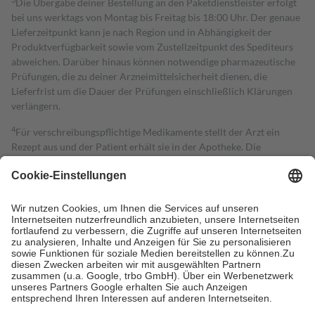
Die Übergabe deiner Bestellung an den Paketdienstleister erfolgt
bei uns werktags von Montag bis Freitag bis 18:00 Uhr. Der genaue
Lieferzeitpunkt kann je nach Region und in Abhängigkeit der
Produktverfügbarkeit sowie vom Zustellzeitpunkt des Spediteurs
abweichen. Darüber hinaus können notwendige pharmazeutische
Prüfungen, die zu deiner Arzneimittelsicherheit dienen, die
Lieferfrist um die Dauer der Prüfungen einschließlich Klärungen
verlängern.
4
Für verschreibungspflichtige Medikamente stellt der Arzt ein
Rezept aus und der Patient erhält sie in der Apotheke. Die
gesetzliche Krankenversicherung übernimmt in der Regel die
Kosten dafür, der Versicherte trägt einen Teil davon als Zuzahlung
mit.
Grundsätzlich leisten Mitglieder Zuzahlungen in Höhe von zehn
Prozent des Abgabepreises,
mindestens
jedoch
fünf Euro
und
höchstens zehn Euro.
Es sind jedoch nie mehr als die tatsächlichen
Kosten der Leistung zu entrichten.
Diese Regeln gelten grundsätzlich auch für Online-Apotheken.
Bei Heilmitteln und häuslicher Krankenpflege beträgt die
Zuzahlung zehn Prozent der Kosten sowie zehn Euro je
Verordnung.