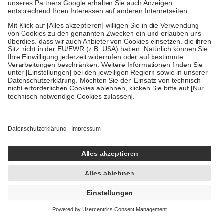
Um das Engagement der Versicherten für ihre eigene Gesundheit zu
stärken und die besondere Stellung der Familie zu unterstützen,
fallen
keine Zuzahlungen
an bei:
• Kindern und Jugendlichen bis zum vollendeten 18. Lebensjahr
mit Ausnahme der Fahrkosten
• Untersuchungen zur Vorsorge und Früherkennung, die von der
GKV getragen werden
• empfohlenen Schutzimpfungen
• Harn- und Blutteststreifen
Wir nutzen Trusted Shops als unabhängigen Dienstleister für die
Einholung von Bewertungen. Trusted Shops hat Maßnahmen
getroffen, um sicherzustellen, dass es sich um echte Bewertungen
handelt. Mehr Informationen findest du hier:
https://help.etrusted.com/hc/de/articles/4419944605341
Einige Bilder und Inhalte wurden unter Zuhilfenahme künstlicher
Intelligenz erstellt.
UVP:
17,90 €
12,95 €