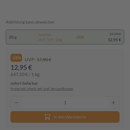
Abbildung kann abweichen
17,90 €
Spartipp
20 g
-28%
12,95 €
(647,50 € / 1 kg)
-28%
UVP:
17,90 €
12,95 €
647,50 € / 1 kg
sofort lieferbar
Preise inkl. MwSt. ggf. zzgl. Versandkosten
In den Warenkorb