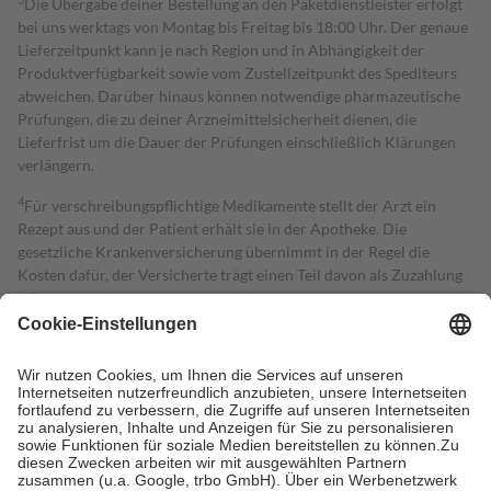
Die Übergabe deiner Bestellung an den Paketdienstleister erfolgt
bei uns werktags von Montag bis Freitag bis 18:00 Uhr. Der genaue
Lieferzeitpunkt kann je nach Region und in Abhängigkeit der
Produktverfügbarkeit sowie vom Zustellzeitpunkt des Spediteurs
abweichen. Darüber hinaus können notwendige pharmazeutische
Prüfungen, die zu deiner Arzneimittelsicherheit dienen, die
Lieferfrist um die Dauer der Prüfungen einschließlich Klärungen
verlängern.
4
Für verschreibungspflichtige Medikamente stellt der Arzt ein
Rezept aus und der Patient erhält sie in der Apotheke. Die
gesetzliche Krankenversicherung übernimmt in der Regel die
Kosten dafür, der Versicherte trägt einen Teil davon als Zuzahlung
mit.
Grundsätzlich leisten Mitglieder Zuzahlungen in Höhe von zehn
Prozent des Abgabepreises,
mindestens
jedoch
fünf Euro
und
höchstens zehn Euro.
Es sind jedoch nie mehr als die tatsächlichen
Kosten der Leistung zu entrichten.
Diese Regeln gelten grundsätzlich auch für Online-Apotheken.
Bei Heilmitteln und häuslicher Krankenpflege beträgt die
Zuzahlung zehn Prozent der Kosten sowie zehn Euro je
Verordnung.