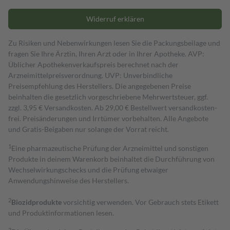
Widerruf erklären
Zu Risiken und Nebenwirkungen lesen Sie die Packungsbeilage und
fragen Sie Ihre Ärztin, Ihren Arzt oder in Ihrer Apotheke. AVP:
Üblicher Apothekenverkaufspreis berechnet nach der
Arzneimittelpreisverordnung. UVP: Unverbindliche
Preisempfehlung des Herstellers. Die angegebenen Preise
beinhalten die gesetzlich vorgeschriebene Mehrwertsteuer, ggf.
zzgl. 3,95 € Versandkosten. Ab 29,00 € Bestell­wert versand­kosten­
frei. Preisänderungen und Irrtümer vorbehalten. Alle Angebote
und Gratis-Beigaben nur solange der Vorrat reicht.
1
Eine pharmazeutische Prüfung der Arzneimittel und sonstigen
Produkte in deinem Warenkorb beinhaltet die Durchführung von
Wechselwirkungschecks und die Prüfung etwaiger
Anwendungshinweise des Herstellers.
2
Biozidprodukte
vorsichtig verwenden. Vor Gebrauch stets Etikett
und Produktinformationen lesen.
3