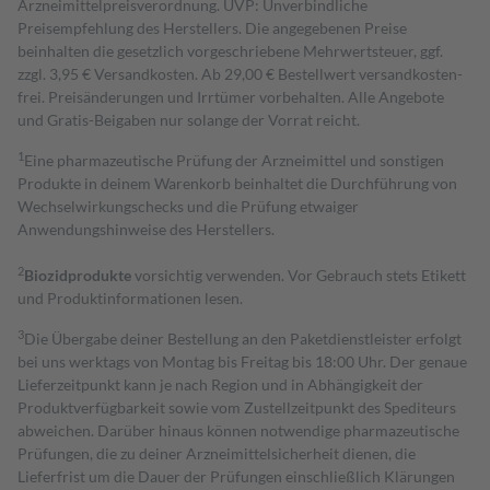
Arzneimittelpreisverordnung. UVP: Unverbindliche
Preisempfehlung des Herstellers. Die angegebenen Preise
beinhalten die gesetzlich vorgeschriebene Mehrwertsteuer, ggf.
zzgl. 3,95 € Versandkosten. Ab 29,00 € Bestell­wert versand­kosten­
frei. Preisänderungen und Irrtümer vorbehalten. Alle Angebote
und Gratis-Beigaben nur solange der Vorrat reicht.
1
Eine pharmazeutische Prüfung der Arzneimittel und sonstigen
Produkte in deinem Warenkorb beinhaltet die Durchführung von
Wechselwirkungschecks und die Prüfung etwaiger
Anwendungshinweise des Herstellers.
2
Biozidprodukte
vorsichtig verwenden. Vor Gebrauch stets Etikett
und Produktinformationen lesen.
3
Die Übergabe deiner Bestellung an den Paketdienstleister erfolgt
bei uns werktags von Montag bis Freitag bis 18:00 Uhr. Der genaue
Lieferzeitpunkt kann je nach Region und in Abhängigkeit der
Produktverfügbarkeit sowie vom Zustellzeitpunkt des Spediteurs
abweichen. Darüber hinaus können notwendige pharmazeutische
Prüfungen, die zu deiner Arzneimittelsicherheit dienen, die
Lieferfrist um die Dauer der Prüfungen einschließlich Klärungen