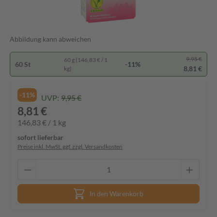
Abbildung kann abweichen
9,95 €
60 g (146,83 € / 1
60 St
-11%
8,81 €
kg)
-11%
UVP:
9,95 €
8,81 €
146,83 € / 1 kg
sofort lieferbar
Preise inkl. MwSt. ggf. zzgl. Versandkosten
In den Warenkorb