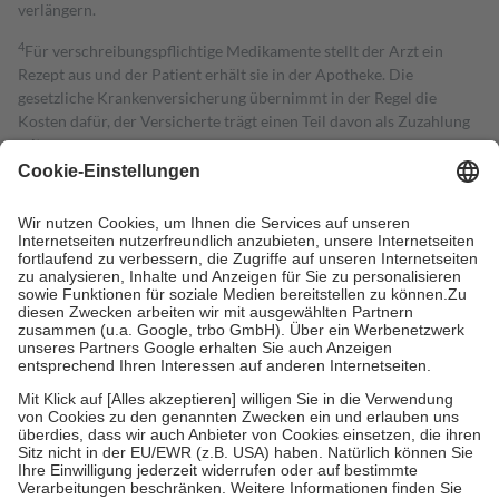
verlängern.
4
Für verschreibungspflichtige Medikamente stellt der Arzt ein
Rezept aus und der Patient erhält sie in der Apotheke. Die
gesetzliche Krankenversicherung übernimmt in der Regel die
Kosten dafür, der Versicherte trägt einen Teil davon als Zuzahlung
mit.
Grundsätzlich leisten Mitglieder Zuzahlungen in Höhe von zehn
Prozent des Abgabepreises,
mindestens
jedoch
fünf Euro
und
höchstens zehn Euro.
Es sind jedoch nie mehr als die tatsächlichen
Kosten der Leistung zu entrichten.
Diese Regeln gelten grundsätzlich auch für Online-Apotheken.
Bei Heilmitteln und häuslicher Krankenpflege beträgt die
Zuzahlung zehn Prozent der Kosten sowie zehn Euro je
Verordnung.
Um das Engagement der Versicherten für ihre eigene Gesundheit zu
stärken und die besondere Stellung der Familie zu unterstützen,
fallen
keine Zuzahlungen
an bei:
• Kindern und Jugendlichen bis zum vollendeten 18. Lebensjahr
mit Ausnahme der Fahrkosten
• Untersuchungen zur Vorsorge und Früherkennung, die von der
GKV getragen werden