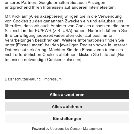
Um das Engagement der Versicherten für ihre eigene Gesundheit zu
stärken und die besondere Stellung der Familie zu unterstützen,
fallen
keine Zuzahlungen
an bei:
• Kindern und Jugendlichen bis zum vollendeten 18. Lebensjahr
mit Ausnahme der Fahrkosten
• Untersuchungen zur Vorsorge und Früherkennung, die von der
GKV getragen werden
• empfohlenen Schutzimpfungen
• Harn- und Blutteststreifen
Wir nutzen Trusted Shops als unabhängigen Dienstleister für die
Einholung von Bewertungen. Trusted Shops hat Maßnahmen
getroffen, um sicherzustellen, dass es sich um echte Bewertungen
handelt. Mehr Informationen findest du hier:
https://help.etrusted.com/hc/de/articles/4419944605341
Einige Bilder und Inhalte wurden unter Zuhilfenahme künstlicher
Intelligenz erstellt.
UVP:
40,50 €
33,55 €