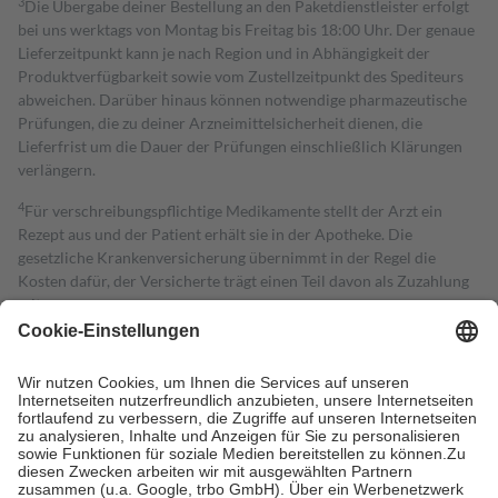
3
Die Übergabe deiner Bestellung an den Paketdienstleister erfolgt
bei uns werktags von Montag bis Freitag bis 18:00 Uhr. Der genaue
Lieferzeitpunkt kann je nach Region und in Abhängigkeit der
Produktverfügbarkeit sowie vom Zustellzeitpunkt des Spediteurs
abweichen. Darüber hinaus können notwendige pharmazeutische
Prüfungen, die zu deiner Arzneimittelsicherheit dienen, die
Lieferfrist um die Dauer der Prüfungen einschließlich Klärungen
verlängern.
4
Für verschreibungspflichtige Medikamente stellt der Arzt ein
Rezept aus und der Patient erhält sie in der Apotheke. Die
gesetzliche Krankenversicherung übernimmt in der Regel die
Kosten dafür, der Versicherte trägt einen Teil davon als Zuzahlung
mit.
Grundsätzlich leisten Mitglieder Zuzahlungen in Höhe von zehn
Prozent des Abgabepreises,
mindestens
jedoch
fünf Euro
und
höchstens zehn Euro.
Es sind jedoch nie mehr als die tatsächlichen
Kosten der Leistung zu entrichten.
Diese Regeln gelten grundsätzlich auch für Online-Apotheken.
Bei Heilmitteln und häuslicher Krankenpflege beträgt die
Zuzahlung zehn Prozent der Kosten sowie zehn Euro je
Verordnung.