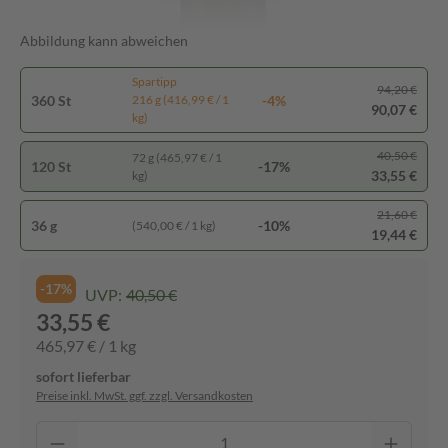
Abbildung kann abweichen
Spartipp
94,20 €
360 St
-4%
216 g (416,99 € / 1
90,07 €
kg)
40,50 €
72 g (465,97 € / 1
120 St
-17%
33,55 €
kg)
21,60 €
36 g
-10%
(540,00 € / 1 kg)
19,44 €
-17%
UVP:
40,50 €
33,55 €
465,97 € / 1 kg
sofort lieferbar
Preise inkl. MwSt. ggf. zzgl. Versandkosten