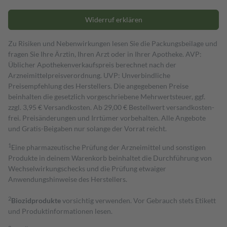
Widerruf erklären
Zu Risiken und Nebenwirkungen lesen Sie die Packungsbeilage und
fragen Sie Ihre Ärztin, Ihren Arzt oder in Ihrer Apotheke. AVP:
Üblicher Apothekenverkaufspreis berechnet nach der
Arzneimittelpreisverordnung. UVP: Unverbindliche
Preisempfehlung des Herstellers. Die angegebenen Preise
beinhalten die gesetzlich vorgeschriebene Mehrwertsteuer, ggf.
zzgl. 3,95 € Versandkosten. Ab 29,00 € Bestell­wert versand­kosten­
frei. Preisänderungen und Irrtümer vorbehalten. Alle Angebote
und Gratis-Beigaben nur solange der Vorrat reicht.
1
Eine pharmazeutische Prüfung der Arzneimittel und sonstigen
Produkte in deinem Warenkorb beinhaltet die Durchführung von
Wechselwirkungschecks und die Prüfung etwaiger
Anwendungshinweise des Herstellers.
2
Biozidprodukte
vorsichtig verwenden. Vor Gebrauch stets Etikett
und Produktinformationen lesen.