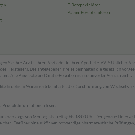
gen
E-Rezept einlösen
Papier Rezept einlösen
g
gen Sie Ihre Ärztin, Ihren Arzt oder in Ihrer Apotheke. AVP: Üblicher A
s Herstellers. Die angegebenen Preise beinhalten die gesetzlich vorgesc
alten. Alle Angebote und Gratis-Beigaben nur solange der Vorrat reicht.
dukte in deinem Warenkorb beinhaltet die Durchführung von Wechselwir
nd Produktinformationen lesen.
 uns werktags von Montag bis Freitag bis 18:00 Uhr. Der genaue Lieferze
ichen. Darüber hinaus können notwendige pharmazeutische Prüfungen, die