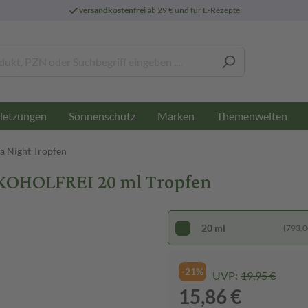
versandkostenfrei
ab 29 € und für E-Rezepte
letzungen
Sonnenschutz
Marken
Themenwelten
a Night Tropfen
OHOLFREI 20 ml Tropfen
20 ml
(793,00
-21%
UVP:
19,95 €
15,86 €