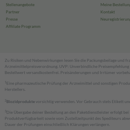
Stellenangebote
Meine Bestellun
Partner
Kontakt
Presse
Neuregistrierun
Affiliate Programm
Zu Risiken und Nebenwirkungen lesen Sie die Packungsbeilage und fra
Arzneimittelpreisverordnung. UVP: Unverbindliche Preisempfehlung de
Bestell­wert versand­kosten­frei. Preisänderungen und Irrtümer vorbeh
1
Eine pharmazeutische Prüfung der Arzneimittel und sonstigen Pro
Herstellers.
2
Biozidprodukte
vorsichtig verwenden. Vor Gebrauch stets Etikett u
3
Die Übergabe deiner Bestellung an den Paketdienstleister erfolgt bei
Produktverfügbarkeit sowie vom Zustellzeitpunkt des Spediteurs abwe
Dauer der Prüfungen einschließlich Klärungen verlängern.