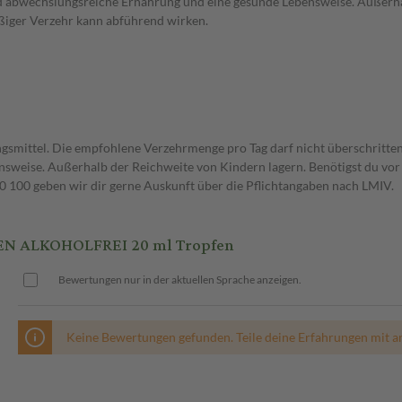
nd abwechslungsreiche Ernährung und eine gesunde Lebensweise. Außerh
iger Verzehr kann abführend wirken.
gsmittel. Die empfohlene Verzehrmenge pro Tag darf nicht überschritten
weise. Außerhalb der Reichweite von Kindern lagern. Benötigst du vor 
00 geben wir dir gerne Auskunft über die Pflichtangaben nach LMIV.
N ALKOHOLFREI 20 ml Tropfen
Bewertungen nur in der aktuellen Sprache anzeigen.
Keine Bewertungen gefunden. Teile deine Erfahrungen mit a