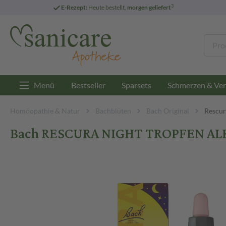
3
E-Rezept:
Heute bestellt,
morgen geliefert
Menü
Bestseller
Sparsets
Schmerzen & Ver
Homöopathie & Natur
Bachblüten
Bach Original
Rescur
Bach RESCURA NIGHT TROPFEN ALK