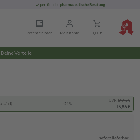
persönliche
pharmazeutische Beratung
Rezept einlösen
Mein Konto
0,00 €
Deine Vorteile
UVP:
19,95 €
-21%
 € / 1 l)
15,86 €
sofort lieferbar