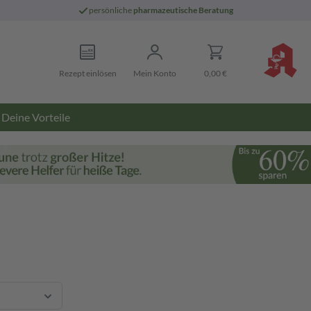
persönliche
pharmazeutische Beratung
Rezept einlösen
Mein Konto
0,00 €
Deine Vorteile