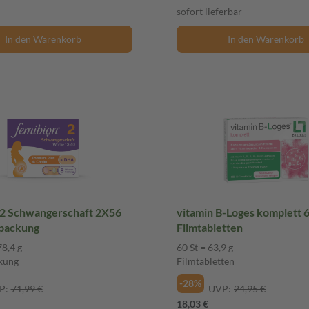
sofort lieferbar
In den Warenkorb
In den Warenkorb
 2 Schwangerschaft 2X56
vitamin B-Loges komplett 60 St
packung
Filmtabletten
78,4 g
60 St = 63,9 g
kung
Filmtabletten
-28%
P:
71,99 €
UVP:
24,95 €
18,03 €