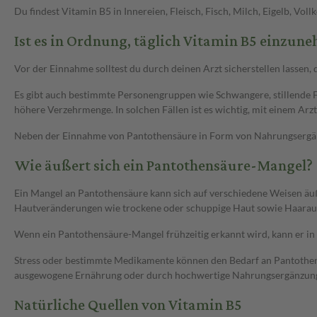
Du findest Vitamin B5 in Innereien, Fleisch, Fisch, Milch, Eigelb, Vo
Ist es in Ordnung, täglich Vitamin B5 einzun
Vor der Einnahme solltest du durch deinen Arzt sicherstellen lassen, d
Es gibt auch bestimmte Personengruppen wie Schwangere, stillende 
höhere Verzehrmenge. In solchen Fällen ist es wichtig, mit einem Ar
Neben der Einnahme von Pantothensäure in Form von Nahrungsergän
Wie äußert sich ein Pantothensäure-Mangel?
Ein Mangel an Pantothensäure kann sich auf verschiedene Weisen äu
Hautveränderungen wie trockene oder schuppige Haut sowie Haaraus
Wenn ein Pantothensäure-Mangel frühzeitig erkannt wird, kann er i
Stress oder bestimmte Medikamente können den Bedarf an Pantothensäu
ausgewogene Ernährung oder durch hochwertige Nahrungsergänzungs
Natürliche Quellen von Vitamin B5