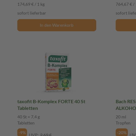
174,69 € / 1 kg
764,67 € / 
sofort lieferbar
sofort lief
In den Warenkorb
taxofit B-Komplex FORTE 40 St
Bach RE
Tabletten
40 St = 7,4 g
20 ml
Tabletten
Tropfen
-9%
-20%
UVP:
2,69 €
UV