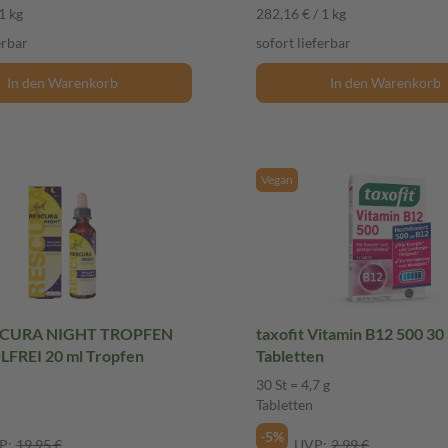
1 kg
282,16 € / 1 kg
erbar
sofort lieferbar
In den Warenkorb
In den Warenkorb
Vegan
SCURA NIGHT TROPFEN
taxofit Vitamin B12 500 30 St
ALKOHOLFREI 20 ml Tropfen
Tabletten
30 St = 4,7 g
Tabletten
-5%
P:
19,95 €
UVP:
2,99 €