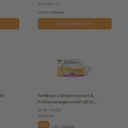
797,50 € / 1 l
sofort lieferbar
In den Warenkorb
femibion 1 Kinderwunsch &
Frühschwangerschaft 60 St
Tabletten
60 St = 34,8 g
Tabletten
-17%
UVP:
52,99 €