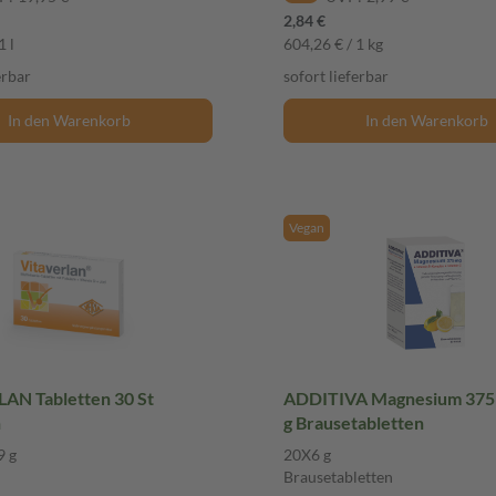
2,84 €
1 l
604,26 € / 1 kg
erbar
sofort lieferbar
In den Warenkorb
In den Warenkorb
Vegan
AN Tabletten 30 St
ADDITIVA Magnesium 375
n
g Brausetabletten
9 g
20X6 g
Brausetabletten