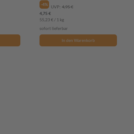
-4%
UVP:
4,95 €
4,75 €
55,23 € / 1 kg
sofort lieferbar
In den Warenkorb