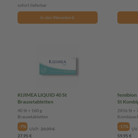
sofort lieferbar
In den Warenkorb
KIJIMEA LIQUID 40 St
femibion
Brausetabletten
St Kombi
40 St = 160 g
2X56 St = 
Brausetabletten
Kombipac
-7%
-17%
UVP:
29,99 €
UV
27,95 €
59,95 €