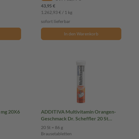
43,95 €
1.262,93 € / 1 kg
sofort lieferbar
In den Warenkorb
 mg 20X6
ADDITIVA Multivitamin Orangen-
Geschmack Dr. Scheffler 20 St
Brausetabletten
20 St = 86 g
Brausetabletten