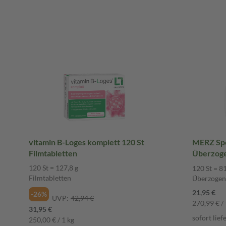
vitamin B-Loges komplett 120 St
MERZ Spe
Filmtabletten
Überzoge
120 St = 127,8 g
120 St = 81
Filmtabletten
Überzogene
21,95 €
-26%
UVP:
42,94 €
270,99 € / 
31,95 €
sofort lief
250,00 € / 1 kg