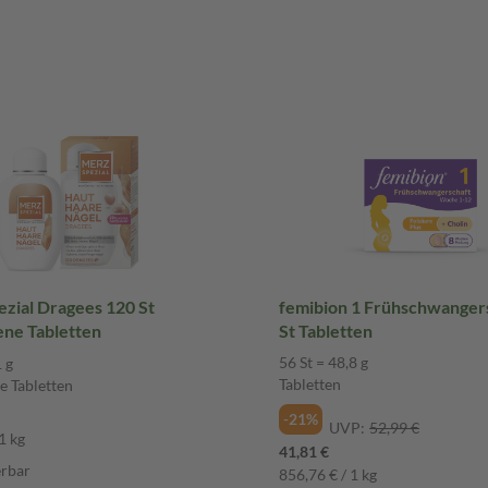
zial Dragees 120 St
femibion 1 Frühschwanger
ne Tabletten
St Tabletten
56 St = 48,8 g
 g
Tabletten
 Tabletten
-21%
UVP:
52,99 €
1 kg
41,81 €
erbar
856,76 € / 1 kg