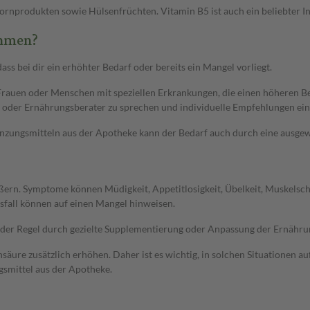
llkornprodukten sowie Hülsenfrüchten. Vitamin B5 ist auch ein beliebter I
ehmen?
ass bei dir ein erhöhter Bedarf oder bereits ein Mangel vorliegt.
Frauen oder Menschen mit speziellen Erkrankungen, die einen höheren B
zt oder Ernährungsberater zu sprechen und individuelle Empfehlungen ei
zungsmitteln aus der Apotheke kann der Bedarf auch durch eine ausge
ßern. Symptome können Müdigkeit, Appetitlosigkeit, Übelkeit, Muskels
fall können auf einen Mangel hinweisen.
n der Regel durch gezielte Supplementierung oder Anpassung der Ernähr
re zusätzlich erhöhen. Daher ist es wichtig, in solchen Situationen auf
mittel aus der Apotheke.