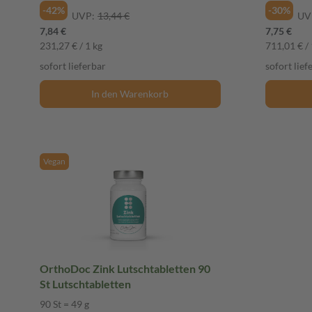
-42%
-30%
UVP:
13,44 €
UV
7,84 €
7,75 €
231,27 € / 1 kg
711,01 € / 
sofort lieferbar
sofort lief
In den Warenkorb
Vegan
OrthoDoc Zink Lutschtabletten 90
St Lutschtabletten
90 St = 49 g