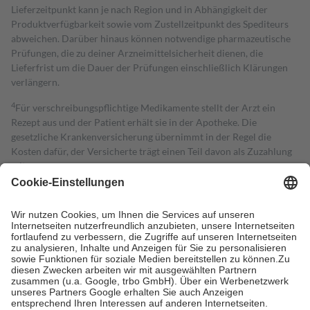
Lieferzeitpunkt kann je nach Region und in Abhängigkeit der
Produktverfügbarkeit sowie vom Zustellzeitpunkt des Spediteurs
abweichen. Darüber hinaus können notwendige pharmazeutische
Prüfungen, die zu deiner Arzneimittelsicherheit dienen, die
Lieferfrist um die Dauer der Prüfungen einschließlich Klärungen
verlängern.
4
Für verschreibungspflichtige Medikamente stellt der Arzt ein
Rezept aus und der Patient erhält sie in der Apotheke. Die
gesetzliche Krankenversicherung übernimmt in der Regel die
Kosten dafür, der Versicherte trägt einen Teil davon als Zuzahlung
mit.
Grundsätzlich leisten Mitglieder Zuzahlungen in Höhe von zehn
Prozent des Abgabepreises,
mindestens
jedoch
fünf Euro
und
höchstens zehn Euro.
Es sind jedoch nie mehr als die tatsächlichen
Kosten der Leistung zu entrichten.
Diese Regeln gelten grundsätzlich auch für Online-Apotheken.
Bei Heilmitteln und häuslicher Krankenpflege beträgt die
Zuzahlung zehn Prozent der Kosten sowie zehn Euro je
Verordnung.
Um das Engagement der Versicherten für ihre eigene Gesundheit zu