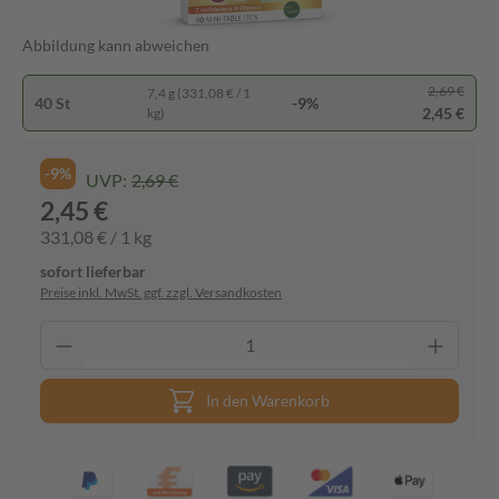
Abbildung kann abweichen
2,69 €
7,4 g (331,08 € / 1
40 St
-9%
2,45 €
kg)
-9%
UVP:
2,69 €
2,45 €
331,08 € / 1 kg
sofort lieferbar
Preise inkl. MwSt. ggf. zzgl. Versandkosten
In den Warenkorb