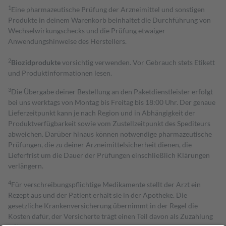
1
Eine pharmazeutische Prüfung der Arzneimittel und sonstigen
Produkte in deinem Warenkorb beinhaltet die Durchführung von
Wechselwirkungschecks und die Prüfung etwaiger
Anwendungshinweise des Herstellers.
2
Biozidprodukte
vorsichtig verwenden. Vor Gebrauch stets Etikett
und Produktinformationen lesen.
3
Die Übergabe deiner Bestellung an den Paketdienstleister erfolgt
bei uns werktags von Montag bis Freitag bis 18:00 Uhr. Der genaue
Lieferzeitpunkt kann je nach Region und in Abhängigkeit der
Produktverfügbarkeit sowie vom Zustellzeitpunkt des Spediteurs
abweichen. Darüber hinaus können notwendige pharmazeutische
Prüfungen, die zu deiner Arzneimittelsicherheit dienen, die
Lieferfrist um die Dauer der Prüfungen einschließlich Klärungen
verlängern.
4
Für verschreibungspflichtige Medikamente stellt der Arzt ein
Rezept aus und der Patient erhält sie in der Apotheke. Die
gesetzliche Krankenversicherung übernimmt in der Regel die
Kosten dafür, der Versicherte trägt einen Teil davon als Zuzahlung