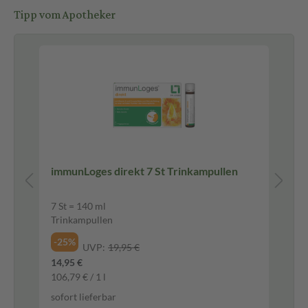
Tipp vom Apotheker
ot
immunLoges direkt 7 St Trinkampullen
vi
60
7 St = 140 ml
60 
Trinkampullen
Ka
-25%
-2
UVP:
19,95 €
14,95 €
28,
106,79 € / 1 l
371
sofort lieferbar
sof