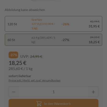
Abbildung kann abweichen
Spartipp
42,94 €
120 St
-26%
127,8 g (250,00 € /
31,95 €
1 kg)
24,95 €
63,9 g (285,60 € / 1
60 St
-27%
18,25 €
kg)
-27%
UVP:
24,95 €
18,25 €
285,60 € / 1 kg
sofort lieferbar
Preise inkl. MwSt. ggf. zzgl. Versandkosten
In den Warenkorb