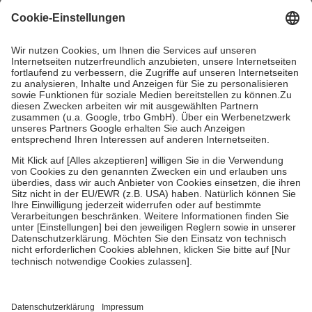
mit.
Grundsätzlich leisten Mitglieder Zuzahlungen in Höhe von zehn
Prozent des Abgabepreises,
mindestens
jedoch
fünf Euro
und
höchstens zehn Euro.
Es sind jedoch nie mehr als die tatsächlichen
Kosten der Leistung zu entrichten.
Diese Regeln gelten grundsätzlich auch für Online-Apotheken.
Bei Heilmitteln und häuslicher Krankenpflege beträgt die
Zuzahlung zehn Prozent der Kosten sowie zehn Euro je
Verordnung.
Um das Engagement der Versicherten für ihre eigene Gesundheit zu
stärken und die besondere Stellung der Familie zu unterstützen,
fallen
keine Zuzahlungen
an bei:
• Kindern und Jugendlichen bis zum vollendeten 18. Lebensjahr
mit Ausnahme der Fahrkosten
• Untersuchungen zur Vorsorge und Früherkennung, die von der
GKV getragen werden
• empfohlenen Schutzimpfungen
• Harn- und Blutteststreifen
Wir nutzen Trusted Shops als unabhängigen Dienstleister für die
Einholung von Bewertungen. Trusted Shops hat Maßnahmen
getroffen, um sicherzustellen, dass es sich um echte Bewertungen