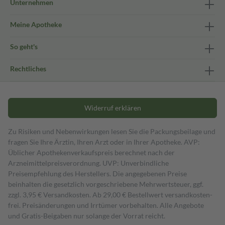
Unternehmen
Meine Apotheke
So geht's
Rechtliches
Widerruf erklären
Zu Risiken und Nebenwirkungen lesen Sie die Packungsbeilage und
fragen Sie Ihre Ärztin, Ihren Arzt oder in Ihrer Apotheke. AVP:
Üblicher Apothekenverkaufspreis berechnet nach der
Arzneimittelpreisverordnung. UVP: Unverbindliche
Preisempfehlung des Herstellers. Die angegebenen Preise
beinhalten die gesetzlich vorgeschriebene Mehrwertsteuer, ggf.
zzgl. 3,95 € Versandkosten. Ab 29,00 € Bestell­wert versand­kosten­
frei. Preisänderungen und Irrtümer vorbehalten. Alle Angebote
und Gratis-Beigaben nur solange der Vorrat reicht.