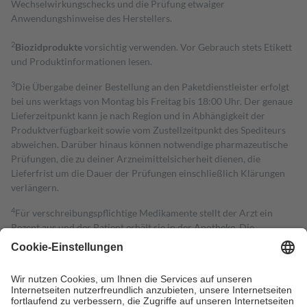
Wechselwirkungschecks und die Prüfung etwaiger
Anwendungshinweise des Herstellers.
2
Biozidprodukte
vorsichtig verwenden. Vor Gebrauch stets Etikett
und Produktinformationen lesen.
3
Die Übergabe deiner Bestellung an den Paketdienstleister erfolgt
bei uns werktags von Montag bis Freitag bis 18:00 Uhr. Der genaue
Lieferzeitpunkt kann je nach Region und in Abhängigkeit der
Produktverfügbarkeit sowie vom Zustellzeitpunkt des Spediteurs
abweichen. Darüber hinaus können notwendige pharmazeutische
Prüfungen, die zu deiner Arzneimittelsicherheit dienen, die
Lieferfrist um die Dauer der Prüfungen einschließlich Klärungen
verlängern.
4
Für verschreibungspflichtige Medikamente stellt der Arzt ein
Rezept aus und der Patient erhält sie in der Apotheke. Die
gesetzliche Krankenversicherung übernimmt in der Regel die
Kosten dafür, der Versicherte trägt einen Teil davon als Zuzahlung
mit.
Grundsätzlich leisten Mitglieder Zuzahlungen in Höhe von zehn
Prozent des Abgabepreises,
mindestens
jedoch
fünf Euro
und