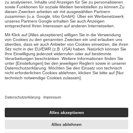
höchstens zehn Euro.
Es sind jedoch nie mehr als die tatsächlichen
Kosten der Leistung zu entrichten.
Diese Regeln gelten grundsätzlich auch für Online-Apotheken.
Bei Heilmitteln und häuslicher Krankenpflege beträgt die
Zuzahlung zehn Prozent der Kosten sowie zehn Euro je
Verordnung.
Um das Engagement der Versicherten für ihre eigene Gesundheit zu
stärken und die besondere Stellung der Familie zu unterstützen,
fallen
keine Zuzahlungen
an bei:
• Kindern und Jugendlichen bis zum vollendeten 18. Lebensjahr
mit Ausnahme der Fahrkosten
• Untersuchungen zur Vorsorge und Früherkennung, die von der
GKV getragen werden
• empfohlenen Schutzimpfungen
• Harn- und Blutteststreifen
Wir nutzen Trusted Shops als unabhängigen Dienstleister für die
Einholung von Bewertungen. Trusted Shops hat Maßnahmen
getroffen, um sicherzustellen, dass es sich um echte Bewertungen
handelt. Mehr Informationen findest du hier:
https://help.etrusted.com/hc/de/articles/4419944605341