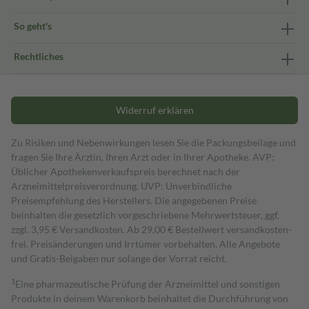
So geht's
Rechtliches
Widerruf erklären
Zu Risiken und Nebenwirkungen lesen Sie die Packungsbeilage und
fragen Sie Ihre Ärztin, Ihren Arzt oder in Ihrer Apotheke. AVP:
Üblicher Apothekenverkaufspreis berechnet nach der
Arzneimittelpreisverordnung. UVP: Unverbindliche
Preisempfehlung des Herstellers. Die angegebenen Preise
beinhalten die gesetzlich vorgeschriebene Mehrwertsteuer, ggf.
zzgl. 3,95 € Versandkosten. Ab 29,00 € Bestell­wert versand­kosten­
frei. Preisänderungen und Irrtümer vorbehalten. Alle Angebote
und Gratis-Beigaben nur solange der Vorrat reicht.
1
Eine pharmazeutische Prüfung der Arzneimittel und sonstigen
Produkte in deinem Warenkorb beinhaltet die Durchführung von