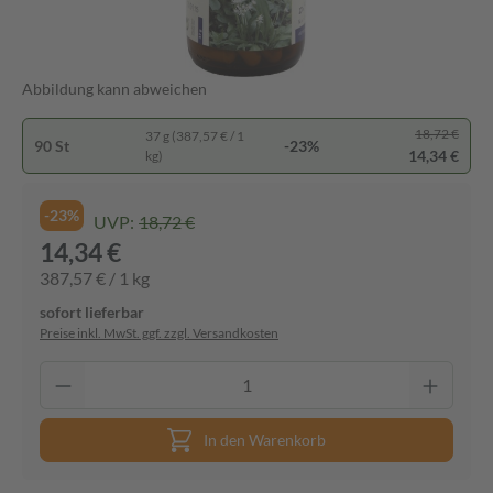
Abbildung kann abweichen
18,72 €
37 g (387,57 € / 1
90 St
-23%
14,34 €
kg)
-23%
UVP:
18,72 €
14,34 €
387,57 € / 1 kg
sofort lieferbar
Preise inkl. MwSt. ggf. zzgl. Versandkosten
In den Warenkorb