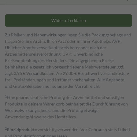
Widerruf erklären
Zu Risiken und Nebenwirkungen lesen Sie die Packungsbeilage und
fragen Sie Ihre Ärztin, Ihren Arzt oder in Ihrer Apotheke. AVP:
Üblicher Apothekenverkaufspreis berechnet nach der
Arzneimittelpreisverordnung. UVP: Unverbindliche
Preisempfehlung des Herstellers. Die angegebenen Preise
beinhalten die gesetzlich vorgeschriebene Mehrwertsteuer, ggf.
zzgl. 3,95 € Versandkosten. Ab 29,00 € Bestell­wert versand­kosten­
frei. Preisänderungen und Irrtümer vorbehalten. Alle Angebote
und Gratis-Beigaben nur solange der Vorrat reicht.
1
Eine pharmazeutische Prüfung der Arzneimittel und sonstigen
Produkte in deinem Warenkorb beinhaltet die Durchführung von
Wechselwirkungschecks und die Prüfung etwaiger
Anwendungshinweise des Herstellers.
2
Biozidprodukte
vorsichtig verwenden. Vor Gebrauch stets Etikett
und Produktinformationen lesen.