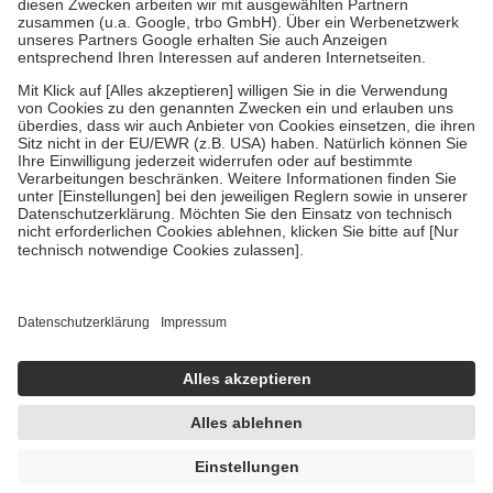
Zuzahlung zehn Prozent der Kosten sowie zehn Euro je
Verordnung.
Um das Engagement der Versicherten für ihre eigene Gesundheit zu
stärken und die besondere Stellung der Familie zu unterstützen,
fallen
keine Zuzahlungen
an bei:
• Kindern und Jugendlichen bis zum vollendeten 18. Lebensjahr
mit Ausnahme der Fahrkosten
• Untersuchungen zur Vorsorge und Früherkennung, die von der
GKV getragen werden
• empfohlenen Schutzimpfungen
• Harn- und Blutteststreifen
Wir nutzen Trusted Shops als unabhängigen Dienstleister für die
Einholung von Bewertungen. Trusted Shops hat Maßnahmen
getroffen, um sicherzustellen, dass es sich um echte Bewertungen
handelt. Mehr Informationen findest du hier:
https://help.etrusted.com/hc/de/articles/4419944605341
Einige Bilder und Inhalte wurden unter Zuhilfenahme künstlicher
Intelligenz erstellt.
UVP:
10,99 €