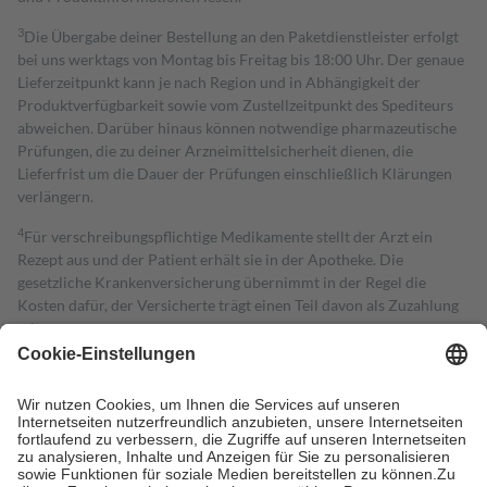
3
Die Übergabe deiner Bestellung an den Paketdienstleister erfolgt
bei uns werktags von Montag bis Freitag bis 18:00 Uhr. Der genaue
Lieferzeitpunkt kann je nach Region und in Abhängigkeit der
Produktverfügbarkeit sowie vom Zustellzeitpunkt des Spediteurs
abweichen. Darüber hinaus können notwendige pharmazeutische
Prüfungen, die zu deiner Arzneimittelsicherheit dienen, die
Lieferfrist um die Dauer der Prüfungen einschließlich Klärungen
verlängern.
4
Für verschreibungspflichtige Medikamente stellt der Arzt ein
Rezept aus und der Patient erhält sie in der Apotheke. Die
gesetzliche Krankenversicherung übernimmt in der Regel die
Kosten dafür, der Versicherte trägt einen Teil davon als Zuzahlung
mit.
Grundsätzlich leisten Mitglieder Zuzahlungen in Höhe von zehn
Prozent des Abgabepreises,
mindestens
jedoch
fünf Euro
und
höchstens zehn Euro.
Es sind jedoch nie mehr als die tatsächlichen
Kosten der Leistung zu entrichten.
Diese Regeln gelten grundsätzlich auch für Online-Apotheken.
Bei Heilmitteln und häuslicher Krankenpflege beträgt die